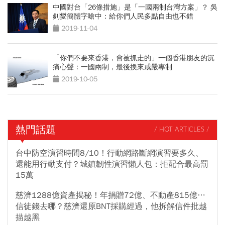
中國對台「26條措施」是「一國兩制台灣方案」？ 吳
釗燮簡體字嗆中：給你們人民多點自由也不錯
2019-11-04
「你們不要來香港，會被抓走的」一個香港朋友的沉
痛心聲：一國兩制，最後換來戒嚴專制
2019-10-05
熱門話題
/ HOT ARTICLES /
台中防空演習時間8/10！行動網路斷網演習要多久、
還能用行動支付？城鎮韌性演習懶人包：拒配合最高罰
15萬
慈濟1288億資產揭秘！年捐贈72億、不動產815億…
信徒錢去哪？慈濟還原BNT採購經過，他拆解信件批越
描越黑