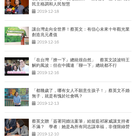
民主格調和人民智慧
2019-12-18
讓台灣走向全世界！蔡英文：有信心未來十年觀光業
創造兆元產值
2019-12-16
「在台灣『撩一下』總統很自然」 蔡英文談波特王
解約風波：但在中國連「聊一下」總統都不行
2019-12-16
「都幾歲了，哪有女人不願意生孩子！」蔡英文不婚
無子，就是有愧於社會嗎？
2019-12-13
蔡英文贈「簽署同婚法案筆」給挺藍祁家威讓支持者
不滿？ 學者：她是為所有同志謀幸福，非僅限綠營
粉絲
2019-12-10