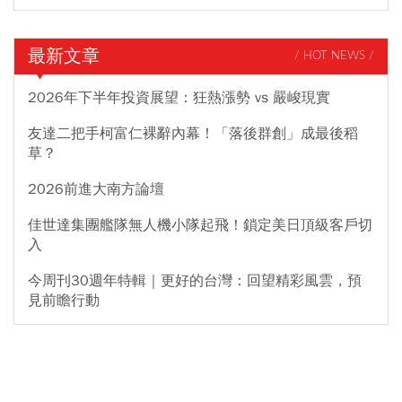
最新文章
/ HOT NEWS /
2026年下半年投資展望：狂熱漲勢 vs 嚴峻現實
友達二把手柯富仁裸辭內幕！「落後群創」成最後稻
草？
2026前進大南方論壇
佳世達集團艦隊無人機小隊起飛！鎖定美日頂級客戶切
入
今周刊30週年特輯｜更好的台灣：回望精彩風雲，預
見前瞻行動