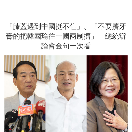
「膝蓋遇到中國挺不住」、「不要擠牙
膏的把韓國瑜往一國兩制擠」 總統辯
論會金句一次看