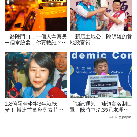
「醫院門口，一個人拿藥另
「新店土地公」陳明雄的養
一個拿臉盆，你要載誰？」
地致富術
一個計程車司機給我們上了
13年的MBA課
1.8億罰金坐牢3年就抵
「簡訊通知」補領實名制口
光！ 博達前董座葉素菲今
罩 陳時中:7.35元處理費
出監快閃
一率由政府負擔
Ads by