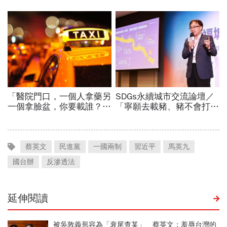
蔡英文
民進黨
一國兩制
習近平
馬英九
國台辦
反滲透法
延伸閱讀
被吳敦義形容為「衰尾查某」 蔡英文：羞辱台灣的