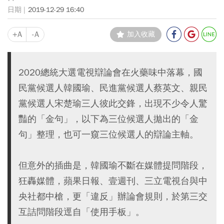
2019-12-29 16:40
+A
-A
加入收藏
2020總統大選電視辯論會在火藥味中落幕，國
民黨候選人韓國瑜、民進黨候選人蔡英文、親民
黨候選人宋楚瑜三人彼此交鋒，出現不少令人驚
豔的「金句」，以下為三位候選人拋出的「金
句」整理，也可一窺三位候選人的辯論主軸。
但意外的插曲是，韓國瑜不斷在媒體提問階段，
狂轟媒體，蘋果日報、壹週刊、三立電視台與中
央社都中槍，更「違反」辦論會規則，於第三交
互詰問階段逕自「使用手板」。