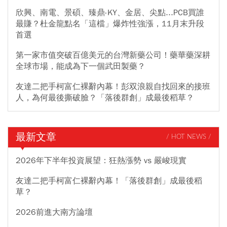
欣興、南電、景碩、臻鼎-KY、金居、尖點...PCB買誰
最賺？杜金龍點名「這檔」爆炸性強漲，11月末升段
首選
第一家市值突破百億美元的台灣新藥公司！藥華藥深耕
全球市場，能成為下一個武田製藥？
友達二把手柯富仁裸辭內幕！彭双浪親自找回來的接班
人，為何最後撕破臉？「落後群創」成最後稻草？
最新文章
/ HOT NEWS /
2026年下半年投資展望：狂熱漲勢 vs 嚴峻現實
友達二把手柯富仁裸辭內幕！「落後群創」成最後稻
草？
2026前進大南方論壇