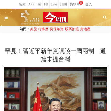
0
熱門：
美股
行事曆
勞保年資
股票抽籤
房地產
罕見！習近平新年賀詞談一國兩制 通
篇未提台灣