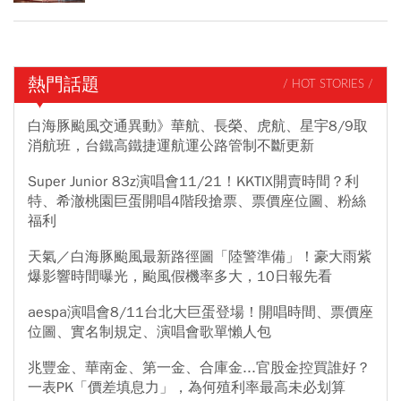
熱門話題
/ HOT STORIES /
白海豚颱風交通異動》華航、長榮、虎航、星宇8/9取
消航班，台鐵高鐵捷運航運公路管制不斷更新
Super Junior 83z演唱會11/21！KKTIX開賣時間？利
特、希澈桃園巨蛋開唱4階段搶票、票價座位圖、粉絲
福利
天氣／白海豚颱風最新路徑圖「陸警準備」！豪大雨紫
爆影響時間曝光，颱風假機率多大，10日報先看
aespa演唱會8/11台北大巨蛋登場！開唱時間、票價座
位圖、實名制規定、演唱會歌單懶人包
兆豐金、華南金、第一金、合庫金...官股金控買誰好？
一表PK「價差填息力」，為何殖利率最高未必划算