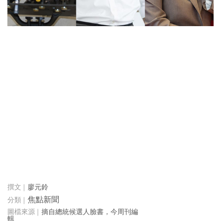
廖元鈴
焦點新聞
摘自總統候選人臉書，今周刊編
輯