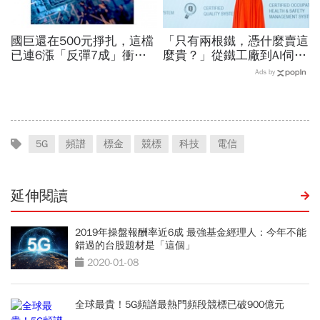
國巨還在500元掙扎，這檔
「只有兩根鐵，憑什麼賣這
已連6漲「反彈7成」衝千
麼貴？」從鐵工廠到AI伺服
金股，法人喊到1430元，
器滑軌霸主，川湖靠四大護
Ads by
還有5成空間
城河創造超高毛利率
5G
頻譜
標金
競標
科技
電信
延伸閱讀
2019年操盤報酬率近6成 最強基金經理人：今年不能
錯過的台股題材是「這個」
2020-01-08
全球最貴！5G頻譜最熱門頻段競標已破900億元