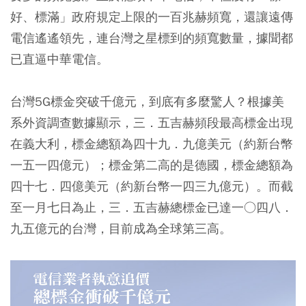
好、標滿」政府規定上限的一百兆赫頻寬，還讓遠傳
電信遙遙領先，連台灣之星標到的頻寬數量，據聞都
已直逼中華電信。
台灣5G標金突破千億元，到底有多麼驚人？根據美
系外資調查數據顯示，三．五吉赫頻段最高標金出現
在義大利，標金總額為四十九．九億美元（約新台幣
一五一四億元）；標金第二高的是德國，標金總額為
四十七．四億美元（約新台幣一四三九億元）。而截
至一月七日為止，三．五吉赫總標金已達一○四八．
九五億元的台灣，目前成為全球第三高。