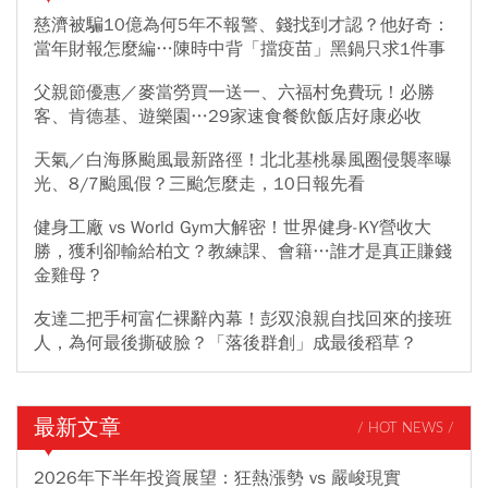
慈濟被騙10億為何5年不報警、錢找到才認？他好奇：
當年財報怎麼編…陳時中背「擋疫苗」黑鍋只求1件事
父親節優惠／麥當勞買一送一、六福村免費玩！必勝
客、肯德基、遊樂園…29家速食餐飲飯店好康必收
天氣／白海豚颱風最新路徑！北北基桃暴風圈侵襲率曝
光、8/7颱風假？三颱怎麼走，10日報先看
健身工廠 vs World Gym大解密！世界健身-KY營收大
勝，獲利卻輸給柏文？教練課、會籍…誰才是真正賺錢
金雞母？
友達二把手柯富仁裸辭內幕！彭双浪親自找回來的接班
人，為何最後撕破臉？「落後群創」成最後稻草？
最新文章
/ HOT NEWS /
2026年下半年投資展望：狂熱漲勢 vs 嚴峻現實