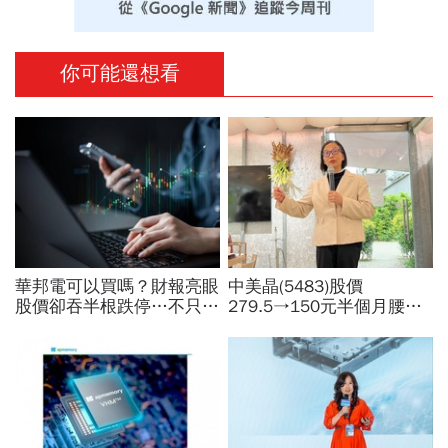
你可能還想看
華邦電可以買嗎？財報亮眼
中美晶(5483)股價
股價卻吞半根跌停…不只外
279.5→150元半個月腰
資終結連3買改賣超1.8萬
斬，徐秀蘭端出Q2好成
張利空，要抱要殺全看2重
績、罕見抱屈自家股票：真
點
的被低估了