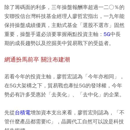
除了籌碼面的利多，三年操盤報酬率超過一二○％的
安聯投信台灣科技基金經理人廖哲宏指出，一九年能
保持操盤成績優異，主動式基金「選股不選市」固然
重要，操盤手還必須要掌握兩點投資主軸：
5G
中長
期的成長趨勢以及挖掘美中貿易戰下的受益者。
網通扮馬前卒 關注布建潮
若看今年的投資主軸，廖哲宏認為「今年亦相同」，
在5G大架構之下，貿易戰也牽扯5G的發球權，今年
勢必有許多受惠於「去美化」、「去中化」的企業。
先從
台積電
增加資本支出來看，廖哲宏則認為，「不
管什麼產品都需要IC」，晶圓代工自然可以說是科技