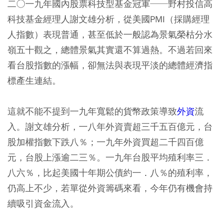
二○一九年國內股票科技型基金冠軍──野村投信高
科技基金經理人謝文雄分析，從美國PMI（採購經理
人指數）表現普通，甚至低於一般認為景氣榮枯分水
嶺五十觀之，總體景氣其實還不算過熱。不過若回來
看台股指數的漲幅，卻無法與表現平淡的總體經濟指
標產生連結。
這就不能不提到一九年寬鬆的貨幣政策導致
外資
流
入。謝文雄分析，一八年外資賣超三千五百億元，台
股加權指數下跌八％；一九年外資買超二千四百億
元，台股上漲逾二三％。一九年台股平均殖利率三．
八六％，比起美國十年期公債約一．八％的殖利率，
仍高上不少，若單從外資籌碼來看，今年仍有機會持
續吸引資金流入。