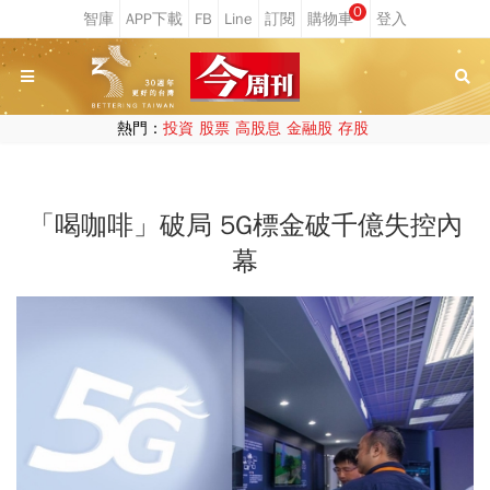
0
熱門：
投資
股票
高股息
金融股
存股
「喝咖啡」破局 5G標金破千億失控內
幕