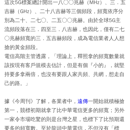
這次5G標案總計開出一八○○兆赫（MHz）、三．五
吉赫（GHz）、二十八吉赫等三個頻段，頻寬依序分
別為二十、二七○、二五○○兆赫。由於全球5G主
流頻段落在三．四至三．八吉赫，也因此，僅有二七
○兆赫頻寬的三．五吉赫頻段，成為電信業者人人想
搶的黃金頻段。
電信高階主管透露，「理論上，釋照拿的頻寬數量就
該按現有客戶規模去估計，但是有個『小的』，就堅
持要多拿兩倍，也沒有要跟人家共頻、共網，想走自
己的路。」
據《今周刊》了解，各業者中，
遠傳
一開始就積極搶
第一，競標初期就拿了比中華電信更多的頻寬；另外
一家令市場吃驚的則是台灣之星，也標下了比預期還
要多的頻寬數。至於龍頭中華電信，不但沒有「標