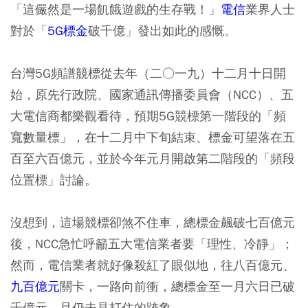
「這儼然是一場飢餓遊戲的生存戰！」
電信
業界人士
對於「
5G標金
破千億」發出如此的感慨。
台灣5G頻譜競標從去年（二○一九）十二月十日開
始，原先行政院、國家通訊傳播委員會（NCC）、五
大電信商都樂觀看待，預期5G競標第一階段的「頻
寬數量標」，在十二月中下旬結束、標金可望落在五
百至六百億元，並於今年元月開啟第二階段的「頻段
位置標」討論。
沒想到，這場競標卻煞不住車，總標金飆破七百億元
後，NCC急忙呼籲五大電信業者要「理性、冷靜」；
然而，電信業者就好像殺紅了眼似地，往八百億元、
九百億元
關卡，一路向前衝，總標金至一月六日已破
千億元，且仍未見打住的跡象。