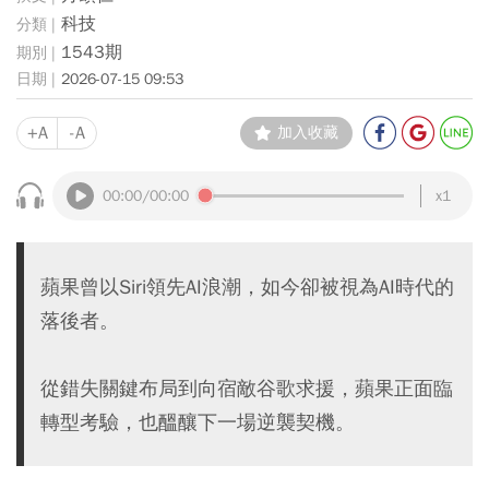
科技
1543期
2026-07-15 09:53
+A
-A
加入收藏
00:00
/00:00
x1
蘋果曾以Siri領先AI浪潮，如今卻被視為AI時代的
落後者。
從錯失關鍵布局到向宿敵谷歌求援，蘋果正面臨
轉型考驗，也醞釀下一場逆襲契機。