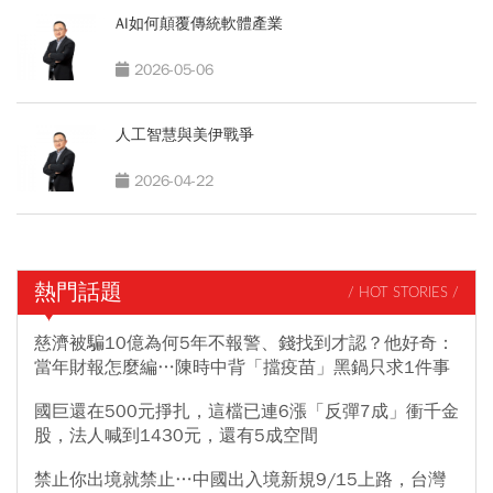
AI如何顛覆傳統軟體產業
2026-05-06
人工智慧與美伊戰爭
2026-04-22
熱門話題
/ HOT STORIES /
慈濟被騙10億為何5年不報警、錢找到才認？他好奇：
當年財報怎麼編…陳時中背「擋疫苗」黑鍋只求1件事
國巨還在500元掙扎，這檔已連6漲「反彈7成」衝千金
股，法人喊到1430元，還有5成空間
禁止你出境就禁止…中國出入境新規9/15上路，台灣