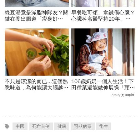
綠豆湯竟是減脂神隊友？關
早餐吃可頌、拿鐵傷心臟？
鍵在養出腸道「瘦身好
心臟科名醫堅持20年、早
菌」...醫教邊吃邊消脂的3
上9點前不做「5件事」：
種方法「燃脂率大提升」
喝咖啡前先喝「這1杯」更
護心
不只是涼涼的而已...這個熟
106歲奶奶一個人生活！下
悉味道，為何能讓大腦越聞
田種菜還能做伸展操「頭貼
越靈光？醫師：每天幾分
腿」...公開8個健康長壽秘
Ads by
鐘，還能抗老防蛀牙
訣：每天早餐都喝「這1碗
湯」
中國
死亡首例
健康
冠狀病毒
衛生