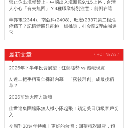
禁止你出境就禁止…中國出入境新規9/15上路，台灣
人小心「有去無回」？4種職業特別注意：前例在這
華邦電(2344)、南亞科(2408)、旺宏(2337)第二根漲
停穩了？記憶體股只能挑一檔挑誰，杜金龍2理由喊選
它
最新文章
/ HOT NEWS /
2026年下半年投資展望：狂熱漲勢 vs 嚴峻現實
友達二把手柯富仁裸辭內幕！「落後群創」成最後稻
草？
2026前進大南方論壇
佳世達集團艦隊無人機小隊起飛！鎖定美日頂級客戶切
入
今周刊30週年特輯｜更好的台灣：回望精彩風雲，預