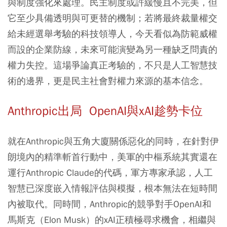
與制度強化來處理。民主制度或許緩慢且不完美，但
它至少具備透明與可更替的機制；若將最終裁量權交
給未經選舉考驗的科技領導人，今天看似為防範威權
而設的企業防線，未來可能演變為另一種缺乏問責的
權力失控。這場爭論真正考驗的，不只是人工智慧技
術的邊界，更是民主社會對權力來源的基本信念。
Anthropic出局 OpenAI與xAI趁勢卡位
就在Anthropic與五角大廈關係惡化的同時，在針對伊
朗境內的精準斬首行動中，美軍的中樞系統其實還在
運行Anthropic Claude的代碼，軍方專家承認，人工
智慧已深度嵌入情報評估與模擬，根本無法在短時間
內被取代。同時間，Anthropic的競爭對手OpenAI和
馬斯克（Elon Musk）的xAI正積極尋求機會，相繼與