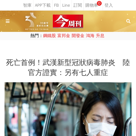
0
熱門：
鋼鐵股
富邦金
開發金
鴻海
升息
死亡首例！武漢新型冠狀病毒肺炎 陸
官方證實：另有七人重症