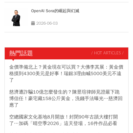
OpenAI Sora的崛起與幻滅
2026-06-03
熱門話題
/ HOT ARTICLES /
金價準備北上？黃金現在可以買？大佛李其展：黃金價
格摸到4300美元是好事！瑞銀3理由喊5000美元不遠
了
慈濟遭詐騙10億怎麼發生的？陳昱瑄律師見證嚴下跪
博信任！豪宅藏158公斤黃金，洗錢手法曝光…慈濟回
應了
空總國家文化基地8月開放！封閉90年古蹟大樓打開
了…加碼「晴空季2026」這天登場，16件作品必看