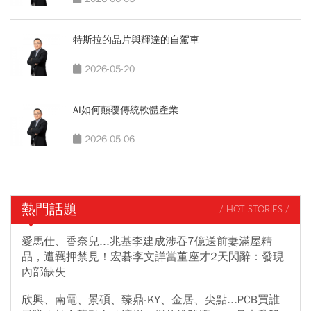
特斯拉的晶片與輝達的自駕車
2026-05-20
AI如何顛覆傳統軟體產業
2026-05-06
熱門話題
/ HOT STORIES /
愛馬仕、香奈兒...兆基李建成涉吞7億送前妻滿屋精
品，遭羈押禁見！宏碁李文詳當董座才2天閃辭：發現
內部缺失
欣興、南電、景碩、臻鼎-KY、金居、尖點...PCB買誰