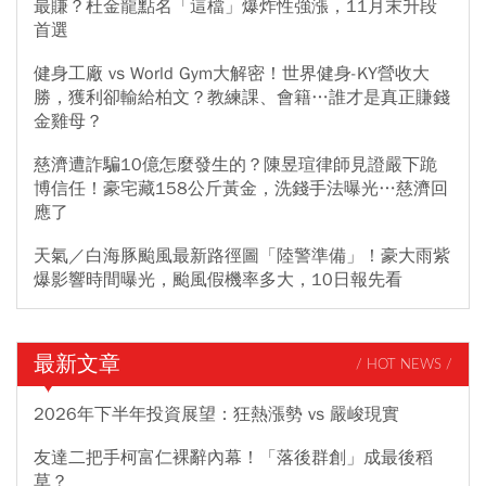
最賺？杜金龍點名「這檔」爆炸性強漲，11月末升段
首選
健身工廠 vs World Gym大解密！世界健身-KY營收大
勝，獲利卻輸給柏文？教練課、會籍…誰才是真正賺錢
金雞母？
慈濟遭詐騙10億怎麼發生的？陳昱瑄律師見證嚴下跪
博信任！豪宅藏158公斤黃金，洗錢手法曝光…慈濟回
應了
天氣／白海豚颱風最新路徑圖「陸警準備」！豪大雨紫
爆影響時間曝光，颱風假機率多大，10日報先看
最新文章
/ HOT NEWS /
2026年下半年投資展望：狂熱漲勢 vs 嚴峻現實
友達二把手柯富仁裸辭內幕！「落後群創」成最後稻
草？