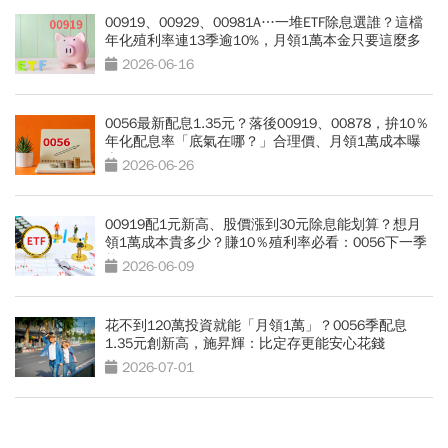
00919、00929、00981A…一堆ETF除息選誰？這檔
年化殖利率連13季逾10%，月領1萬本金只要這麼多
2026-06-16
0056最新配息1.35元？落後00919、00878，拚10％
年化配息率「底氣在哪？」合理價、月領1萬成本曝
光
2026-06-26
00919配1元新高、股價漲到30元除息能划算？想月
領1萬成本貴多少？賺10％殖利率必看：0056下一季
能配1.3元？
2026-06-09
花不到120萬投資就能「月領1萬」？0056季配息
1.35元創新高，施昇輝：比定存更能安心花錢
2026-07-01