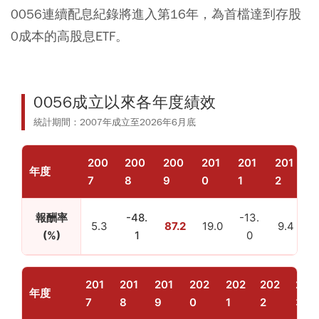
0056連續配息紀錄將進入第16年，為首檔達到存股
0成本的高股息ETF。
0056成立以來各年度績效
統計期間：2007年成立至2026年6月底
200
200
200
201
201
201
2
年度
7
8
9
0
1
2
3
報酬率
-48.
-13.
5.3
87.2
19.0
9.4
4
(%)
1
0
201
201
201
202
202
202
202
年度
7
8
9
0
1
2
3