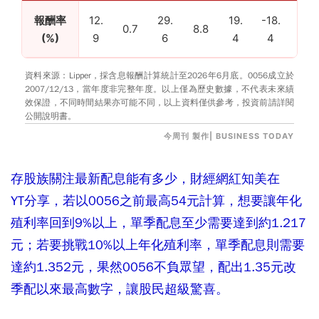
報酬率
12.
29.
19.
-18.
58.
0.7
8.8
(%)
9
6
4
4
0
資料來源：Lipper，採含息報酬計算統計至2026年6月底。0056成立於
2007/12/13，當年度非完整年度。以上僅為歷史數據，不代表未來績
效保證，不同時間結果亦可能不同，以上資料僅供參考，投資前請詳閱
公開說明書。
今周刊 製作| BUSINESS TODAY
存股族關注最新配息能有多少，財經網紅知美在
YT分享
，若以0056之前最高54元計算，想要讓年化
殖利率回到9%以上，單季配息至少需要達到約1.217
元；若要挑戰10%以上年化殖利率，單季配息則需要
達約1.352元，果然0056不負眾望，配出1.35元改
季配以來最高數字，讓股民超級驚喜。