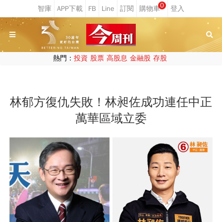
0
熱門：
投資
股票
高股息
金融股
存股
林郁方復仇失敗！林昶佐成功連任中正
萬華區域立委