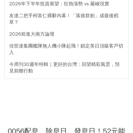
2026年下半年投資展望：狂熱漲勢 vs 嚴峻現實
友達二把手柯富仁裸辭內幕！「落後群創」成最後稻
草？
2026前進大南方論壇
佳世達集團艦隊無人機小隊起飛！鎖定美日頂級客戶切
入
今周刊30週年特輯｜更好的台灣：回望精彩風雲，預
見前瞻行動
0056配息、除息日、發息日！52元能