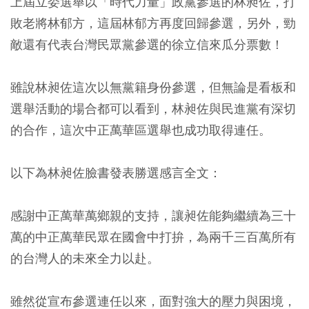
上屆立委選舉以「時代力量」政黨參選的林昶佐，打
敗老將林郁方，這屆林郁方再度回歸參選，另外，勁
敵還有代表台灣民眾黨參選的徐立信來瓜分票數！
雖說林昶佐這次以無黨籍身份參選，但無論是看板和
選舉活動的場合都可以看到，林昶佐與民進黨有深切
的合作，這次中正萬華區選舉也成功取得連任。
以下為林昶佐臉書發表勝選感言全文：
感謝中正萬華萬鄉親的支持，讓昶佐能夠繼續為三十
萬的中正萬華民眾在國會中打拚，為兩千三百萬所有
的台灣人的未來全力以赴。
雖然從宣布參選連任以來，面對強大的壓力與困境，