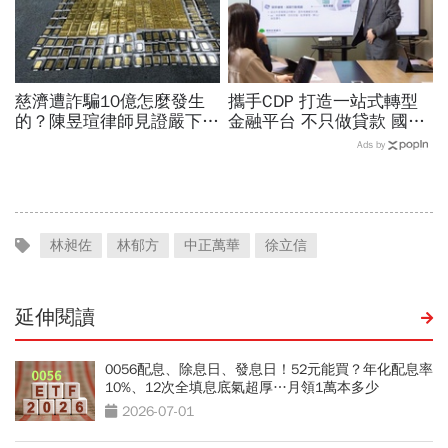
慈濟遭詐騙10億怎麼發生
攜手CDP 打造一站式轉型
的？陳昱瑄律師見證嚴下跪
金融平台 不只做貸款 國泰
博信任！豪宅藏158公斤黃
世華化身減碳顧問
Ads by
金，洗錢手法曝光…慈濟回
應了
林昶佐
林郁方
中正萬華
徐立信
延伸閱讀
0056配息、除息日、發息日！52元能買？年化配息率
10%、12次全填息底氣超厚…月領1萬本多少
2026-07-01