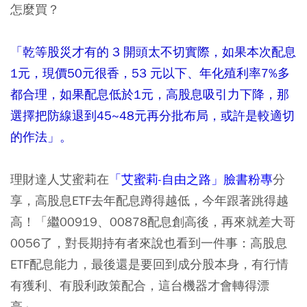
怎麼買？
「乾等股災才有的 3 開頭太不切實際，如果本次配息
1元，現價50元很香，53 元以下、年化殖利率7%多
都合理，如果配息低於1元，高股息吸引力下降，那
選擇把防線退到45~48元再分批布局，或許是較適切
的作法」。
理財達人艾蜜莉在
「艾蜜莉-自由之路」臉書粉專
分
享，高股息ETF去年配息蹲得越低，今年跟著跳得越
高！「繼00919、00878配息創高後，再來就差大哥
0056了，對長期持有者來說也看到一件事：高股息
ETF配息能力，最後還是要回到成分股本身，有行情
有獲利、有股利政策配合，這台機器才會轉得漂
亮」。