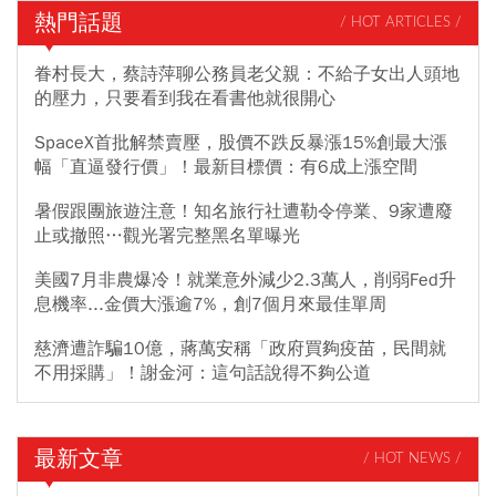
熱門話題
/ HOT ARTICLES /
眷村長大，蔡詩萍聊公務員老父親：不給子女出人頭地
的壓力，只要看到我在看書他就很開心
SpaceX首批解禁賣壓，股價不跌反暴漲15%創最大漲
幅「直逼發行價」！最新目標價：有6成上漲空間
暑假跟團旅遊注意！知名旅行社遭勒令停業、9家遭廢
止或撤照…觀光署完整黑名單曝光
美國7月非農爆冷！就業意外減少2.3萬人，削弱Fed升
息機率...金價大漲逾7%，創7個月來最佳單周
慈濟遭詐騙10億，蔣萬安稱「政府買夠疫苗，民間就
不用採購」！謝金河：這句話說得不夠公道
最新文章
/ HOT NEWS /