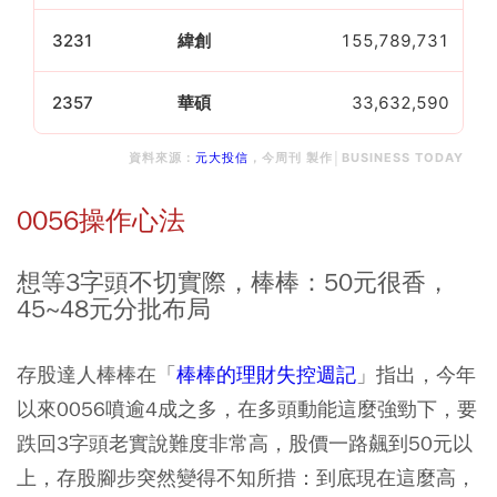
3231
緯創
155,789,731
2357
華碩
33,632,590
資料來源：
元大投信
，今周刊 製作│BUSINESS TODAY
0056操作心法
想等3字頭不切實際，棒棒：50元很香，
45~48元分批布局
存股達人棒棒在「
棒棒的理財失控週記
」指出，今年
以來0056噴逾4成之多，在多頭動能這麼強勁下，要
跌回3字頭老實說難度非常高，股價一路飆到50元以
上，存股腳步突然變得不知所措：到底現在這麼高，