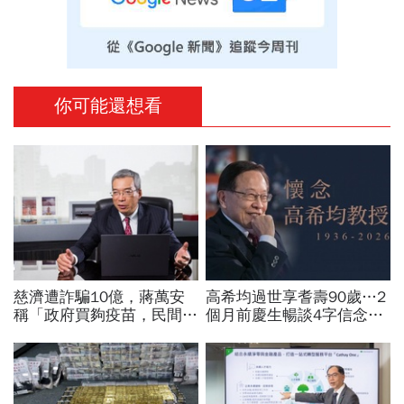
你可能還想看
慈濟遭詐騙10億，蔣萬安
高希均過世享耆壽90歲…2
稱「政府買夠疫苗，民間就
個月前慶生暢談4字信念，
不用採購」！謝金河：這句
回憶錄給讀者忠告：自求多
話說得不夠公道
福、一切靠自己爭氣