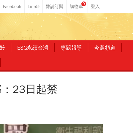
0
齡
ESG永續台灣
專題報導
今選頻道
：23日起禁