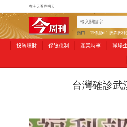
在今天看見明天
熱門：
市值型etf
股票股利
投資理財
保險稅制
產業時事
職場
台灣確診武