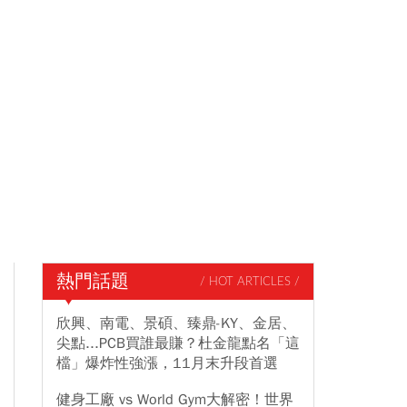
熱門話題
/ HOT ARTICLES /
欣興、南電、景碩、臻鼎-KY、金居、
尖點...PCB買誰最賺？杜金龍點名「這
檔」爆炸性強漲，11月末升段首選
健身工廠 vs World Gym大解密！世界