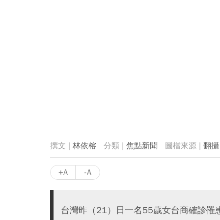
林依榕
焦點新聞
翻攝
+A
-A
台灣昨（21）日一名55歲女台商確診