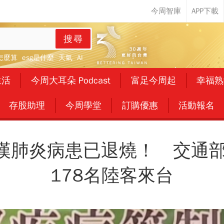
搜尋
怎麼算
esg是什麼
天氣
AI
生活
今周大耳朵 Podcast
富足今周起
幸福熟
存股助理
今周學堂
訂購優惠
活動報名
漢肺炎病患已退燒！ 交通部
178名陸客來台