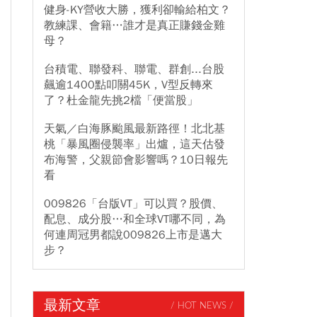
健身-KY營收大勝，獲利卻輸給柏文？
教練課、會籍…誰才是真正賺錢金雞
母？
台積電、聯發科、聯電、群創...台股
飆逾1400點叩關45K，V型反轉來
了？杜金龍先挑2檔「便當股」
天氣／白海豚颱風最新路徑！北北基
桃「暴風圈侵襲率」出爐，這天估發
布海警，父親節會影響嗎？10日報先
看
009826「台版VT」可以買？股價、
配息、成分股…和全球VT哪不同，為
何連周冠男都說009826上市是邁大
步？
最新文章
/ HOT NEWS /