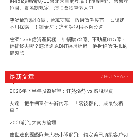
aespa演唱會8/11台北大巨蛋登場！開唱時間、票價座
位圖、實名制規定、演唱會歌單懶人包
慈濟遭詐騙10億，蔣萬安稱「政府買夠疫苗，民間就
不用採購」！謝金河：這句話說得不夠公道
慈濟1288億資產揭秘！年捐贈72億、不動產815億…
信徒錢去哪？慈濟還原BNT採購經過，他拆解信件批越
描越黑
最新文章
/ HOT NEWS /
2026年下半年投資展望：狂熱漲勢 vs 嚴峻現實
友達二把手柯富仁裸辭內幕！「落後群創」成最後稻
草？
2026前進大南方論壇
佳世達集團艦隊無人機小隊起飛！鎖定美日頂級客戶切