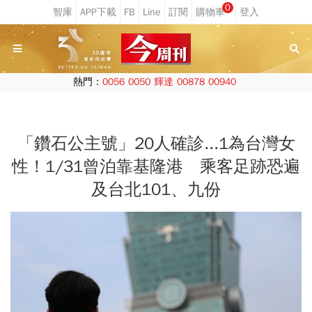
0
熱門：
0056
0050
輝達
00878
00940
「鑽石公主號」20人確診...1為台灣女
性！1/31曾泊靠基隆港 乘客足跡恐遍
及台北101、九份