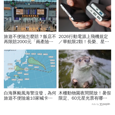
旅遊不便險怎麼賠？飯店不
2026行動電源上飛機規定
再限賠2000元「兩產險」
／華航限2顆！長榮、星
跟進！機票住宿餐費收據怎
宇、虎航…行動電源飛機能
麼報？達人教戰旅平險理賠
帶幾個、托運還隨身手提？
白海豚颱風海警沒發，為何
木柵動物園夜間開放！暑假
旅遊不便險逾10家喊卡不
限定、60元星光票有哪些
給投保？國泰、富邦、新安
動物可以看？要預約嗎？時
Ads by
東京…暫停受理產險一次看
間、門票、最佳遊園路線總
整理