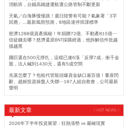
消航班，台鐵高鐵捷運航運公路管制不斷更新
天氣／白海豚慢慢跳！週日陸警有可能？氣象署「3字
回應」...最新風雨預測，8地區達停班課標準
慈濟1288億資產揭秘！年捐贈72億、不動產815億…
信徒錢去哪？慈濟還原BNT採購經過，他拆解信件批越
描越黑
國巨還在500元掙扎，這檔已連6漲「反彈7成」衝千金
股，法人喊到1430元，還有5成空間
兆基怎麼了？包租代管龍頭爆資金缺口逾百億！董座閃
辭、趙姬投資操盤人失聯…187人組自救會，公司最新
聲明
最新文章
/ HOT NEWS /
2026年下半年投資展望：狂熱漲勢 vs 嚴峻現實