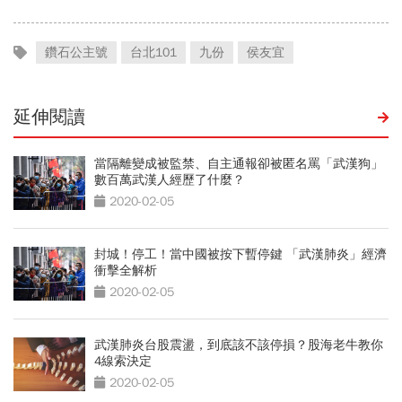
鑽石公主號
台北101
九份
侯友宜
延伸閱讀
當隔離變成被監禁、自主通報卻被匿名罵「武漢狗」
數百萬武漢人經歷了什麼？
2020-02-05
封城！停工！當中國被按下暫停鍵 「武漢肺炎」經濟
衝擊全解析
2020-02-05
武漢肺炎台股震盪，到底該不該停損？股海老牛教你
4線索決定
2020-02-05