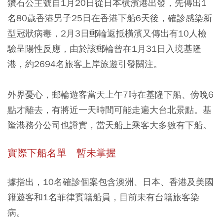
鑽石公主號自1月20日從日本橫濱港出發，先傳出1
名80歲香港男子25日在香港下船6天後，確診感染新
型冠狀病毒，2月3日郵輪返抵橫濱又傳出有10人檢
驗呈陽性反應，由於該郵輪曾在1月31日入境基隆
港，約2694名旅客上岸旅遊引發關注。
外界憂心，郵輪遊客當天上午7時在基隆下船、傍晚6
點才離去，有將近一天時間可能走遍大台北景點。基
隆港務分公司也證實，當天船上乘客大多數有下船。
實際下船名單 暫未掌握
據指出，10名確診個案包含澳洲、日本、香港及美國
籍遊客和1名菲律賓籍船員，目前未有台籍旅客染
病。