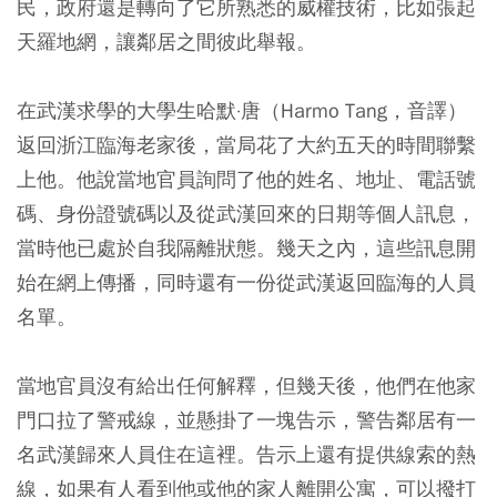
民，政府還是轉向了它所熟悉的威權技術，比如張起
天羅地網，讓鄰居之間彼此舉報。
在武漢求學的大學生哈默·唐（Harmo Tang，音譯）
返回浙江臨海老家後，當局花了大約五天的時間聯繫
上他。他說當地官員詢問了他的姓名、地址、電話號
碼、身份證號碼以及從武漢回來的日期等個人訊息，
當時他已處於自我隔離狀態。幾天之內，這些訊息開
始在網上傳播，同時還有一份從武漢返回臨海的人員
名單。
當地官員沒有給出任何解釋，但幾天後，他們在他家
門口拉了警戒線，並懸掛了一塊告示，警告鄰居有一
名武漢歸來人員住在這裡。告示上還有提供線索的熱
線，如果有人看到他或他的家人離開公寓，可以撥打