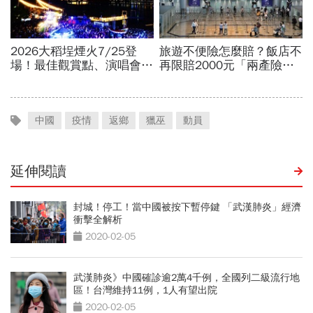
中國
疫情
返鄉
獵巫
動員
延伸閱讀
封城！停工！當中國被按下暫停鍵 「武漢肺炎」經濟
衝擊全解析
2020-02-05
武漢肺炎》中國確診逾2萬4千例，全國列二級流行地
區！台灣維持11例，1人有望出院
2020-02-05