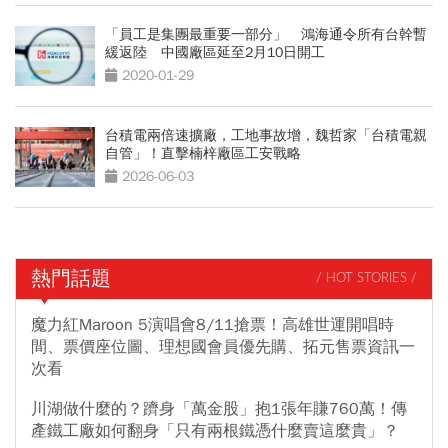
「員工是集團最重要一部分」 鴻海通令所有台幹暫
緩返陸 中國廠區延至2月10日開工
2020-01-29
台積電兩倍速擴廠，工地事故增，魏哲家「台積電親
自管」！直擊楠梓廠區工安戰略
2026-06-03
熱門話題
/ HOT STORIES /
魔力紅Maroon 5演唱會8/11搶票！高雄世運開唱時
間、票價座位圖、理想國會員優先購、拓元售票資訊一
次看
川湖做什麼的？躋身「萬金股」抱1張年賺760萬！傳
產鐵工廠如何翻身「只有兩根鐵憑什麼賣這麼貴」？