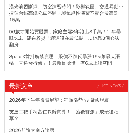
漢光演習斷網、防空演習時間！影響範圍、交通異動…
捷運台鐵高鐵公車停駛？城鎮韌性演習不配合最高罰
15萬
56歲才開始買股票，家庭主婦8年滾出8千萬！半年暴
賺5成、卻在股災「輝達殺在最低點」...她靠3個心法
翻身
SpaceX首批解禁賣壓，股價不跌反暴漲15%創最大漲
幅「直逼發行價」！最新目標價：有6成上漲空間
最新文章
/ HOT NEWS /
2026年下半年投資展望：狂熱漲勢 vs 嚴峻現實
友達二把手柯富仁裸辭內幕！「落後群創」成最後稻
草？
2026前進大南方論壇