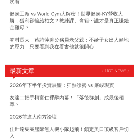
次看
健身工廠 vs World Gym大解密！世界健身-KY營收大
勝，獲利卻輸給柏文？教練課、會籍…誰才是真正賺錢
金雞母？
眷村長大，蔡詩萍聊公務員老父親：不給子女出人頭地
的壓力，只要看到我在看書他就很開心
最新文章
/ HOT NEWS /
2026年下半年投資展望：狂熱漲勢 vs 嚴峻現實
友達二把手柯富仁裸辭內幕！「落後群創」成最後稻
草？
2026前進大南方論壇
佳世達集團艦隊無人機小隊起飛！鎖定美日頂級客戶切
入