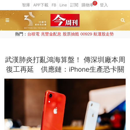
0
熱門：
台積電
兆豐金配息
股票抽籤
00929
航運股走勢
武漢肺炎打亂鴻海算盤！ 傳深圳廠本周
復工再延 供應鏈：iPhone生產恐卡關