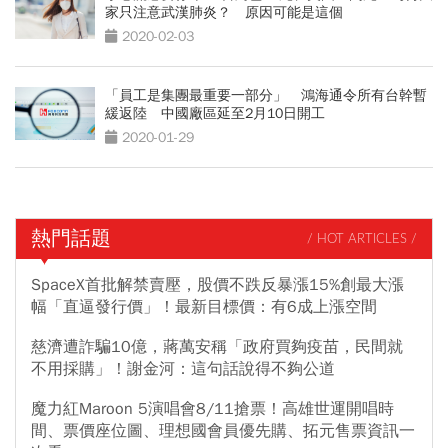
家只注意武漢肺炎？ 原因可能是這個
2020-02-03
「員工是集團最重要一部分」 鴻海通令所有台幹暫
緩返陸 中國廠區延至2月10日開工
2020-01-29
熱門話題
/ HOT ARTICLES /
SpaceX首批解禁賣壓，股價不跌反暴漲15%創最大漲
幅「直逼發行價」！最新目標價：有6成上漲空間
慈濟遭詐騙10億，蔣萬安稱「政府買夠疫苗，民間就
不用採購」！謝金河：這句話說得不夠公道
魔力紅Maroon 5演唱會8/11搶票！高雄世運開唱時
間、票價座位圖、理想國會員優先購、拓元售票資訊一