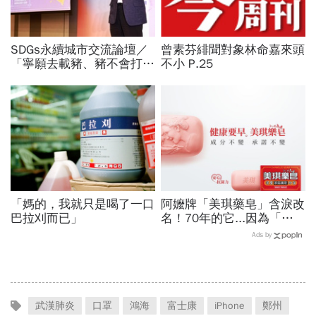
SDGs永續城市交流論壇／
曾素芬緋聞對象林命嘉來頭
「寧願去載豬、豬不會打
不小 P.25
1999」翻轉客運司機荒！
桃園市4大倡議，重構公共
運輸DNA
「媽的，我就只是喝了一口
阿嬤牌「美琪藥皂」含淚改
巴拉刈而已」
名！70年的它...因為「一
個字」被迫換裝
Ads by
武漢肺炎
口罩
鴻海
富士康
iPhone
鄭州