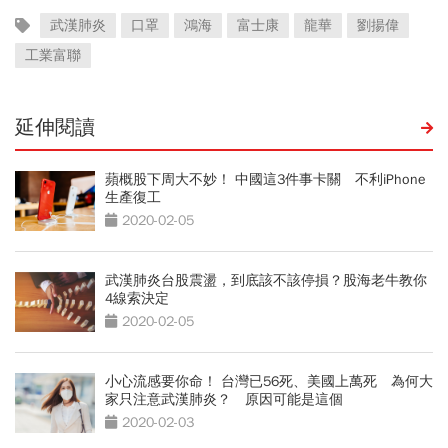
武漢肺炎
口罩
鴻海
富士康
龍華
劉揚偉
工業富聯
延伸閱讀
蘋概股下周大不妙！ 中國這3件事卡關 不利iPhone
生產復工
2020-02-05
武漢肺炎台股震盪，到底該不該停損？股海老牛教你
4線索決定
2020-02-05
小心流感要你命！ 台灣已56死、美國上萬死 為何大
家只注意武漢肺炎？ 原因可能是這個
2020-02-03