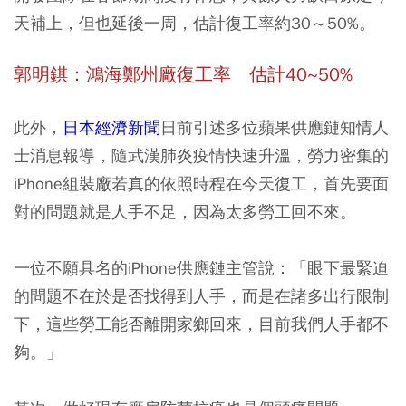
天補上，但也延後一周，估計復工率約30～50%。
郭明錤：鴻海鄭州廠復工率 估計40~50%
此外，
日本經濟新聞
日前引述多位蘋果供應鏈知情人
士消息報導，隨武漢肺炎疫情快速升溫，勞力密集的
iPhone組裝廠若真的依照時程在今天復工，首先要面
對的問題就是人手不足，因為太多勞工回不來。
一位不願具名的iPhone供應鏈主管說：「眼下最緊迫
的問題不在於是否找得到人手，而是
在諸多出行限制
下，這些勞工能否離開家鄉回來
，目前我們人手都不
夠。」