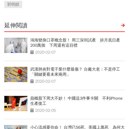
郭明錤
延伸閱讀
鴻海變身口罩概念股！ 周三深圳試產 拚月底日產
200萬個 下周還有這目標
2020-02-07
武漢肺炎對電子業什麼最傷？ 台廠大老：不是停工
「關鍵要看未來兩周」
2020-02-07
蘋概股下周大不妙！ 中國這3件事卡關 不利iPhone
生產復工
2020-02-05
小心流感要你命！ 台灣已56死、美國上萬死 為何大