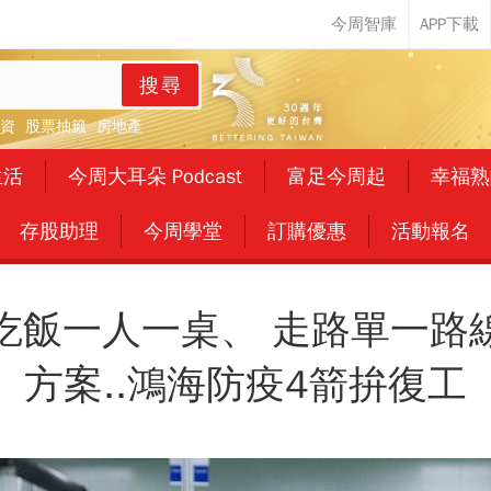
搜尋
資
股票抽籤
房地產
生活
今周大耳朵 Podcast
富足今周起
幸福熟
存股助理
今周學堂
訂購優惠
活動報名
吃飯一人一桌、 走路單一路
方案..鴻海防疫4箭拚復工