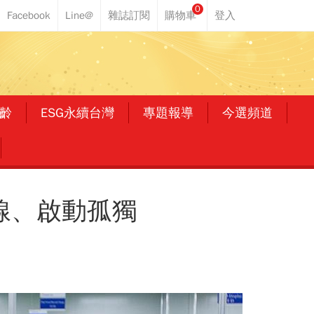
0
齡
ESG永續台灣
專題報導
今選頻道
線、啟動孤獨