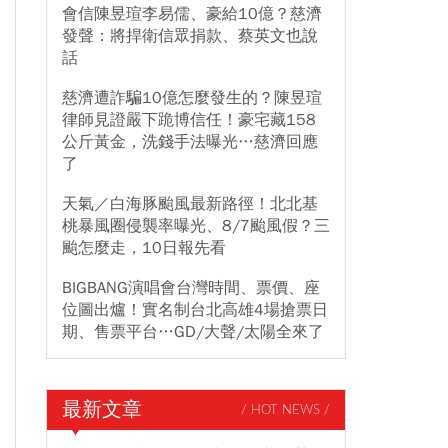
會信陳昱瑄李易儒、豪給10億？慈濟
發聲：將捍衛信眾捐款、蔡英文也說
話
慈濟遭詐騙10億怎麼發生的？陳昱瑄
律師見證嚴下跪博信任！豪宅藏158
公斤黃金，洗錢手法曝光…慈濟回應
了
天氣／白海豚颱風最新路徑！北北基
桃暴風圈侵襲率曝光、8/7颱風假？三
颱怎麼走，10日報先看
BIGBANG演唱會台灣時間、票價、座
位圖出爐！實名制台北高雄4場搶票日
期、售票平台…GD/大聲/太陽全來了
最新文章
/ HOT NEWS /