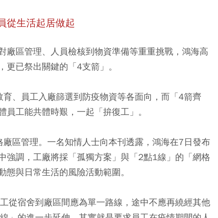
員從生活起居做起
對廠區管理、人員檢核到物資準備等重重挑戰，鴻海高
，更已祭出關鍵的「4支箭」。
教育、員工入廠篩選到防疫物資等各面向，而「4箭齊
體員工能共體時艱，一起「拚復工」。
格廠區管理。一名知情人士向本刊透露，鴻海在7日發布
中強調，工廠將採「孤獨方案」與「2點1線」的「網格
動態與日常生活的風險活動範圍。
員工從宿舍到廠區間應為單一路線，途中不應再繞經其他
1線」的進一步延伸，其實就是要求員工在疫情期間的人