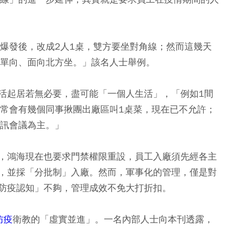
情爆發後，改成2人1桌，雙方要坐對角線；然而這幾天
要單向、面向北方坐。」該名人士舉例。
活起居若無必要，盡可能「一個人生活」，「例如1間
去常會有幾個同事揪團出廠區叫1桌菜，現在已不允許；
視訊會議為主。」
，鴻海現在也要求門禁權限重設，員工入廠須先經各主
，並採「分批制」入廠。然而，軍事化的管理，僅是對
防疫認知」不夠，管理成效不免大打折扣。
防疫
衛教的「虛實並進」。一名內部人士向本刊透露，