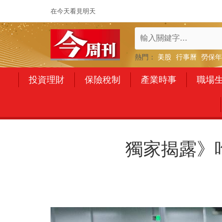
在今天看見明天
熱門：
美股
行事曆
勞保年
投資理財
保險稅制
產業時事
職場
獨家揭露》