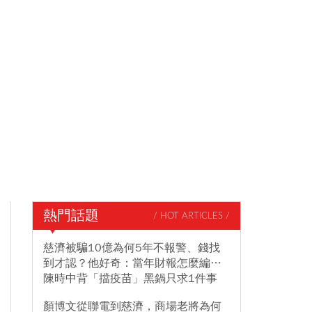
熱門話題
/ HOT ARTICLES /
慈濟被騙10億為何5年不報警、錢找
到才認？他好奇：當年財報怎麼編…
陳時中背「擋疫苗」黑鍋只求1件事
顏博文從聯電到慈濟，商場老將為何