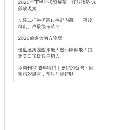
2026年下半年投資展望：狂熱漲勢 vs
嚴峻現實
友達二把手柯富仁裸辭內幕！「落後
群創」成最後稻草？
2026前進大南方論壇
佳世達集團艦隊無人機小隊起飛！鎖
定美日頂級客戶切入
今周刊30週年特輯｜更好的台灣：回
望精彩風雲，預見前瞻行動