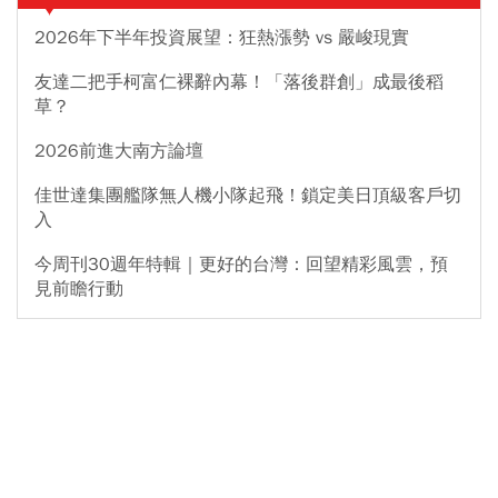
2026年下半年投資展望：狂熱漲勢 vs 嚴峻現實
友達二把手柯富仁裸辭內幕！「落後群創」成最後稻
草？
2026前進大南方論壇
佳世達集團艦隊無人機小隊起飛！鎖定美日頂級客戶切
入
今周刊30週年特輯｜更好的台灣：回望精彩風雲，預
見前瞻行動