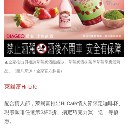
▲全家推出貝禮詩草莓奶酒酷繽沙、草莓奶酒抹茶等草莓季應景商
品。（圖片來源：全家官方臉書）
萊爾富Hi-Life
配合情人節，萊爾富推出Hi Café情人節限定咖啡杯、
現煮咖啡任選第2杯5折、指定巧克力買一送一等優
惠。