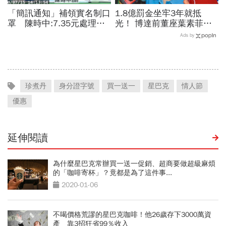
「簡訊通知」補領實名制口
1.8億罰金坐牢3年就抵
罩 陳時中:7.35元處理費
光！ 博達前董座葉素菲今
一率由政府負擔
出監快閃
Ads by
珍煮丹
身分證字號
買一送一
星巴克
情人節
優惠
延伸閱讀
為什麼星巴克常辦買一送一促銷、超商要做超級麻煩
的「咖啡寄杯」？竟都是為了這件事...
2020-01-06
不喝價格荒謬的星巴克咖啡！他26歲存下3000萬資
產 靠3招狂省99％收入