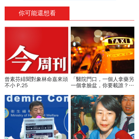
你可能還想看
曾素芬緋聞對象林命嘉來頭
「醫院門口，一個人拿藥另
不小 P.25
一個拿臉盆，你要載誰？」
一個計程車司機給我們上了
13年的MBA課