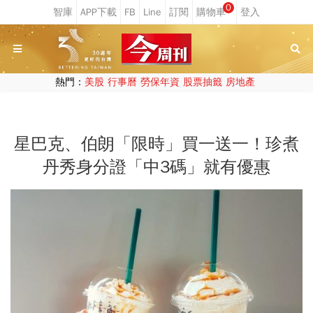
0
熱門：
美股
行事曆
勞保年資
股票抽籤
房地產
星巴克、伯朗「限時」買一送一！珍煮
丹秀身分證「中3碼」就有優惠