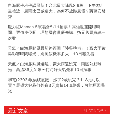
白海豚停班停課最新！台北最大陣風8-9級、下午2點
最接近…風雨比巴威還大，為何不放颱風假？蔣萬安發
聲
魔力紅Maroon 5演唱會8/11搶票！高雄世運開唱時
間、票價座位圖、理想國會員優先購、拓元售票資訊一
次看
天氣／白海豚颱風最新路徑圖「陸警準備」！豪大雨紫
爆影響時間曝光，颱風假機率多大，10日報先看
天氣／白海豚颱風遠離，豪大雨還沒完！雨區熱點曝
光、高溫36度又來…何時好天氣先看10日預報
聯電(2303)股價破底翻、漲了2成玩完？118元可以
買？展望大好為何外資3天賣超14.6萬張，可能原因曝
光
最新文章
/ HOT NEWS /