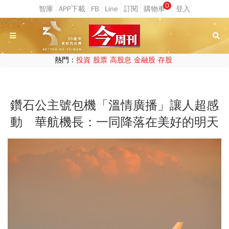
0
熱門：
投資
股票
高股息
金融股
存股
鑽石公主號包機「溫情廣播」讓人超感
動 華航機長：一同降落在美好的明天