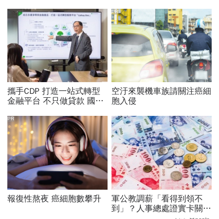
PR
攜手CDP 打造一站式轉型
空汙來襲機車族請關注癌細
金融平台 不只做貸款 國泰
胞入侵
世華化身減碳顧問
PR
報復性熬夜 癌細胞數攀升
軍公教調薪「看得到領不
到」？人事總處證實卡關，
公務員2千元專業加給、加