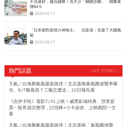
不洗還好，越洗越髒！洗手少「關鍵步驟」 細菌暴
增84％
2020-02-17
「日本面對疫情六神無主」 沈富雄：丟盡了大國風
範
2020-02-17
熱門話題
/ HOT STORIES /
天氣／白海豚颱風最新路徑！北北基桃暴風圈侵襲率曝
光、8/7颱風假？三颱怎麼走，10日報先看
《吉伊卡哇》電影7/31上映！威秀影城特典、預售套
票…販售資訊整理，討伐棒+小卡必收、上映戲院一文
看
天氣／白海豚颱風最新路徑！北北基桃「暴風圈侵襲