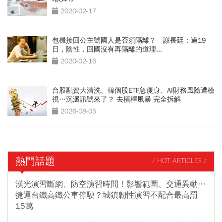
2020-02-17
包機接回公主號國人是否須隔離？ 謝長廷：過19
日，陰性，回國沒有再隔離的道理...
2020-02-16
台股融資大清洗、韓個股ETF急瘦身、AI財務風險遭檢
視…沉澱訊號來了？ 去槓桿風暴 完全拆解
2026-08-05
熱門話題
/ HOT ARTICLES /
漢光演習斷網、防空演習時間！影響範圍、交通異動…
捷運台鐵高鐵公車停駛？城鎮韌性演習不配合最高罰
15萬