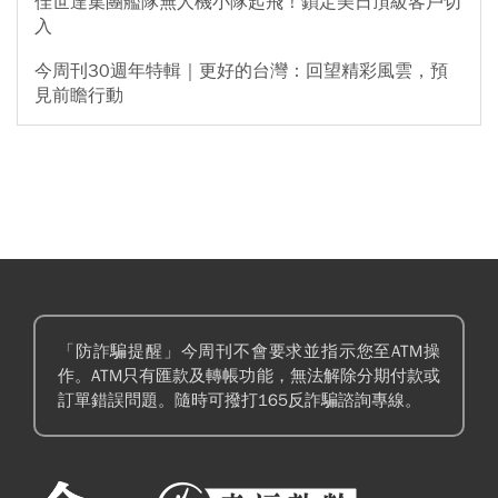
佳世達集團艦隊無人機小隊起飛！鎖定美日頂級客戶切
入
今周刊30週年特輯｜更好的台灣：回望精彩風雲，預
見前瞻行動
「防詐騙提醒」今周刊不會要求並指示您至ATM操
作。ATM只有匯款及轉帳功能，無法解除分期付款或
訂單錯誤問題。隨時可撥打165反詐騙諮詢專線。