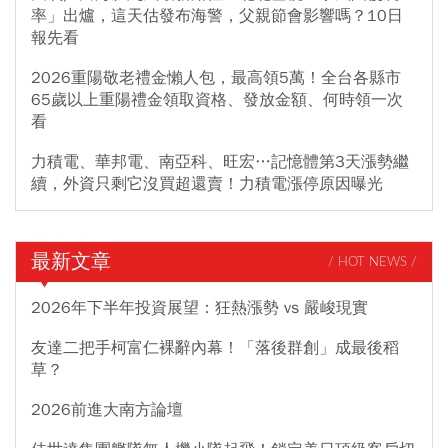
率」出爐，這天估發布海警，父親節會影響嗎？10日
報先看
2026重陽敬老禮金懶人包，最高領5萬！全台各縣市
65歲以上重陽禮金領取資格、發放金額、何時領一次
看
力積電、華邦電、南亞科、旺宏…記憶體第3天漲勢繼
續，外資只剩它沒買超還賣！力積電漲停原因曝光
最新文章
/ HOT NEWS /
2026年下半年投資展望：狂熱漲勢 vs 嚴峻現實
友達二把手柯富仁裸辭內幕！「落後群創」成最後稻
草？
2026前進大南方論壇