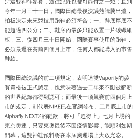
穿這雙神鞋參賽，過往紀錄也都可能付之一炬；直到
今年一月三十一日，國際田總最後決議熱騰騰出爐，
拍板決定未來競技用跑鞋必須符合：一、鞋底厚底不
能超過四公分；二、鞋底內最多只能放置一片碳纖維
板，三、從四月三十日開始，國際賽事使用的跑鞋，
必須最遲在賽前四個月上市，任何人都能購入的市售
鞋款。
國際田總決議的前二項規定，表明這雙Vaporfly的參
賽資格被正式認定，也意味著過去二年來不斷被翻新
的世界紀錄都得到認可；而最後一項競賽前四個月上
市的規定，則代表NIKE已在官網發布、二月底上市的
Alphafly NEXT%的鞋款，將可「趕得上」七月上場的
東京奧運，只要東奧最後不因疫情影響，能順利如期
開幕，這雙神鞋預料將在本屆奧運場上大放光彩。