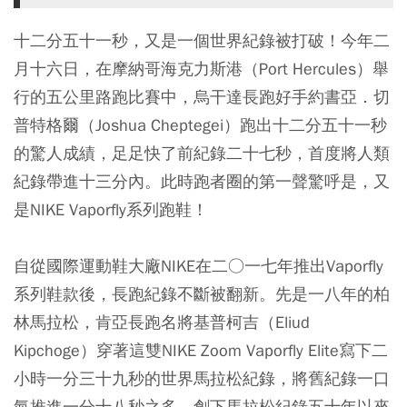
十二分五十一秒，又是一個世界紀錄被打破！今年二
月十六日，在摩納哥海克力斯港（Port Hercules）舉
行的五公里路跑比賽中，烏干達長跑好手約書亞．切
普特格爾（Joshua Cheptegei）跑出十二分五十一秒
的驚人成績，足足快了前紀錄二十七秒，首度將人類
紀錄帶進十三分內。此時跑者圈的第一聲驚呼是，又
是NIKE Vaporfly系列跑鞋！
自從國際運動鞋大廠NIKE在二○一七年推出Vaporfly
系列鞋款後，長跑紀錄不斷被翻新。先是一八年的柏
林馬拉松，肯亞長跑名將基普柯吉（Eliud
Kipchoge）穿著這雙NIKE Zoom Vaporfly Elite寫下二
小時一分三十九秒的世界馬拉松紀錄，將舊紀錄一口
氣推進一分十八秒之多，創下馬拉松紀錄五十年以來