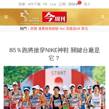
0
熱門：
房價
遺產稅免稅額
fed
高股息etf
美元
85％跑將搶穿NIKE神鞋 關鍵台廠是
它？