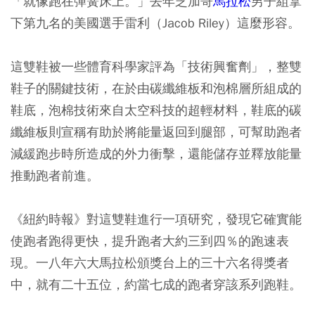
「就像跑在彈簧床上。」去年芝加哥
馬拉松
男子組拿
下第九名的美國選手雷利（Jacob Riley）這麼形容。
這雙鞋被一些體育科學家評為「技術興奮劑」，整雙
鞋子的關鍵技術，在於由碳纖維板和泡棉層所組成的
鞋底，泡棉技術來自太空科技的超輕材料，鞋底的碳
纖維板則宣稱有助於將能量返回到腿部，可幫助跑者
減緩跑步時所造成的外力衝擊，還能儲存並釋放能量
推動跑者前進。
《紐約時報》對這雙鞋進行一項研究，發現它確實能
使跑者跑得更快，提升跑者大約三到四％的跑速表
現。一八年六大馬拉松頒獎台上的三十六名得獎者
中，就有二十五位，約當七成的跑者穿該系列跑鞋。