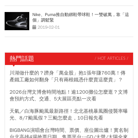
Nike、Puma推自動綁鞋帶球鞋！一雙破萬，靠「這
個」調鬆緊
2019-02-01
熱門話題
/ HOT ARTICLES /
川湖做什麼的？躋身「萬金股」抱1張年賺760萬！傳
產鐵工廠如何翻身「只有兩根鐵憑什麼賣這麼貴」？
2026台灣文博會時間地點！逾1200攤位怎麼逛？文博
會預約方式、交通、5大展區亮點一次看
天氣／白海豚颱風最新路徑！北北基桃暴風圈侵襲率曝
光、8/7颱風假？三颱怎麼走，10日報先看
BIGBANG演唱會台灣時間、票價、座位圖出爐！實名制
台北高雄4場搶票日期、售票平台…GD/大聲/太陽全來