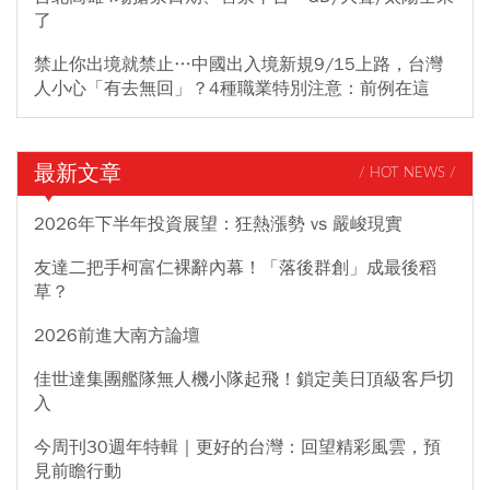
了
禁止你出境就禁止…中國出入境新規9/15上路，台灣
人小心「有去無回」？4種職業特別注意：前例在這
最新文章
/ HOT NEWS /
2026年下半年投資展望：狂熱漲勢 vs 嚴峻現實
友達二把手柯富仁裸辭內幕！「落後群創」成最後稻
草？
2026前進大南方論壇
佳世達集團艦隊無人機小隊起飛！鎖定美日頂級客戶切
入
今周刊30週年特輯｜更好的台灣：回望精彩風雲，預
見前瞻行動