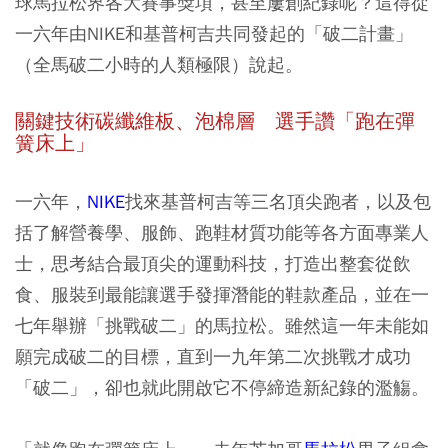
球馬拉松界各大賽事獎項，甚至屢創紀錄呢？這得從
一六年由NIKE和基普柯吉共同發起的「破二計畫」
（全馬破二小時的人類極限）說起。
關鍵技術碳纖維板、泡棉層 選手讚「跑在彈
簧床上」
一六年，
NIKE
找來基普柯吉等三名頂尖跑者，以及包
括了解營養學、服飾、跑鞋材質功能等各方面專業人
士，思考結合最頂尖的運動科技，打造出整套從飲
食、服裝到最能讓選手發揮潛能的鞋款產品，並在一
七年舉辦「挑戰破二」的馬拉松。雖然這一年未能如
願完成破二的目標，直到一九年第二次挑戰才成功
「破二」，卻也就此開啟它不停締造新紀錄的濫觴。