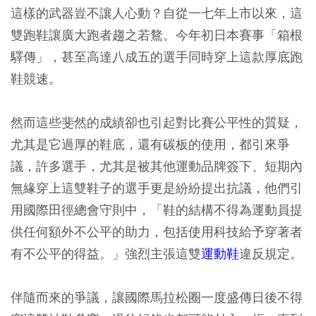
這樣的武器豈不讓人心動？自從一七年上市以來，這
雙跑鞋讓廣大跑者趨之若鶩。今年初日本賽事「箱根
驛傳」，甚至高達八成五的選手同時穿上這款厚底跑
鞋競速。
然而這些斐然的成績卻也引起對比賽公平性的質疑，
尤其是它過厚的鞋底，還有碳板的使用，都引來爭
議，許多選手，尤其是被其他運動品牌簽下、短期內
無緣穿上這雙鞋子的選手更是紛紛提出抗議，他們引
用國際田徑總會守則中，「鞋的結構不得為運動員提
供任何額外不公平的助力，包括使用科技給予穿著者
有不公平的得益。」強烈主張這雙
運動鞋
違反規定。
伴隨而來的爭議，讓國際馬拉松圈一度盛傳日後不得