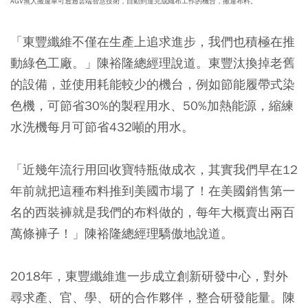
AGV無人搬運車可透過雲端智慧技術，自動到達完成織布工作的機台，搬運布料。
「東豐纖維不僅在生產上追求進步，我們也積極在推
動綠色工廠。」陳裕隆總經理說道。東豐汰換掉老舊
的設備，並使用耗能較少的機台，例如節能履帶式染
色機，可節省30%的製程用水、50%加熱能源，縮練
水洗機每月可節省432噸的用水。
「近幾年流行用回收寶特瓶做成衣，其實我們早在12
年前就把這種布料推到美國市場了！在美國銷售第一
名的西裝褲就是我們的布料做的，每年大概賣出兩百
萬條褲子！」陳裕隆總經理驕傲地說道。
2018年，東豐纖維進一步成立創新研發中心，對外
尋求產、官、學、研的合作夥伴，整合研發能量。陳