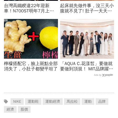
台灣高鐵睽違22年迎新
起床就先做件事，沒三天小
車！N700ST明年7月上
腹就不見了! 肚子一天天變
線，尖峰運能大增25％...
小！
史哲：台灣動脈再升級
PR
檸檬搭配它，臉上斑點全部
「AQUA C.花漾皙」要做就
消失了，小肚子都變平坦了
要做到頂規！ MIT品牌躍上
世界舞台 以創新研發開創
Ads by
美業生醫新高度
NIKE
運動鞋
運動經濟
馬拉松
運動
品牌
經濟
股價