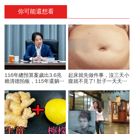
你可能還想看
PR
116年總預算案歲出3.6兆
起床就先做件事，沒三天小
賴清德拍板，115年還躺在
腹就不見了! 肚子一天天變
立法院…兩案「塞車」創憲
小！
政首例如何解決？
PR