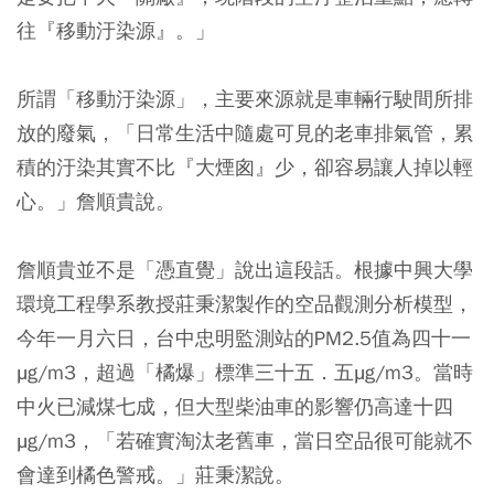
往『移動汙染源』。」
所謂「移動汙染源」，主要來源就是車輛行駛間所排
放的廢氣，「日常生活中隨處可見的老車排氣管，累
積的汙染其實不比『大煙囪』少，卻容易讓人掉以輕
心。」詹順貴說。
詹順貴並不是「憑直覺」說出這段話。根據中興大學
環境工程學系教授莊秉潔製作的空品觀測分析模型，
今年一月六日，台中忠明監測站的PM2.5值為四十一
μg/m3，超過「橘爆」標準三十五．五μg/m3。當時
中火已減煤七成，但大型柴油車的影響仍高達十四
μg/m3，「若確實淘汰老舊車，當日空品很可能就不
會達到橘色警戒。」莊秉潔說。