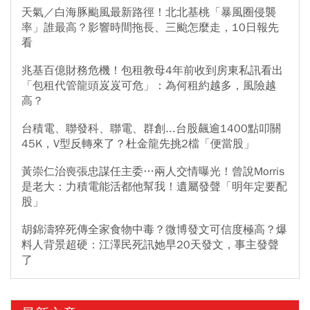
天氣／白海豚颱風最新路徑！北北基桃「暴風圈侵襲
率」誰最高？影響時間拖長、三颱怎麼走，10日報先
看
兆基百億財務危機！包租教母4年前收到房東私訊看出
「包租代管龍頭岌岌可危」：為何租約越多，風險越
高？
台積電、聯發科、聯電、群創...台股飆逾1400點叩關
45K，V型反轉來了？杜金龍先挑2檔「便當股」
黃崇仁治喪張忠謀任主委…兩人交情曝光！曾說Morris
是老大：力積電能活都他幫我！遺屬發聲「明年定要配
股」
胡錦濤猝死傳全家食物中毒？微博發文可信度極高？爆
料人背景超硬：江澤民死訊她早20天發文，事主發聲
了