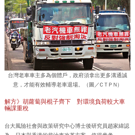
台灣老車車主多為個體戶，政府須拿出更多溝通誠
意，才能有效輔導老車退場。（圖／C T P N）
解方》胡蘿蔔與棍子齊下 對環境負荷較大車
輛課重稅
台大風險社會與政策研究中心博士後研究員趙家緯認