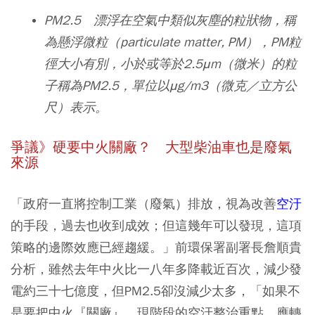
PM2.5 漂浮在空氣中類似灰塵的粒狀物，稱
為懸浮微粒（particulate matter, PM），PM粒
徑大小有別，小於或等於2.5μm（微米）的粒
子稱為PM2.5，單位以μg/m3（微克／立方公
尺）表示。
爭議》硬要中火關廠？ 大型柴油車也是廢氣
來源
「政府一直將控制工業（廢氣）排放，視為改善
空汙
的手段，過去也收到成效；但這幾年可以發現，這項
策略的邊際效應已經趨緩。」前環保署副署長詹順貴
分析，雖然去年中火比一八年多降載近百次，減少發
電約三十七億度，但PM2.5卻沒減少太多，「如果不
是要把中火『關廠』，現階段的空汙整治重點，應轉