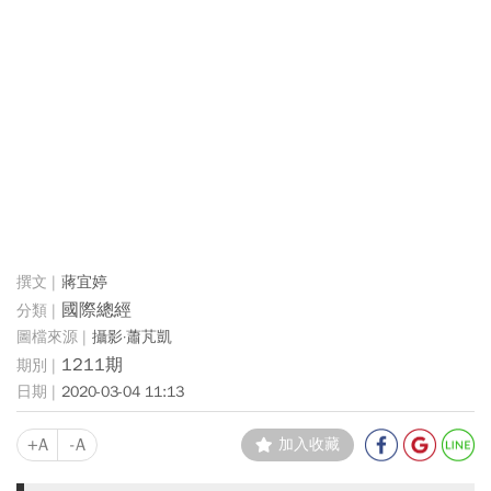
蔣宜婷
國際總經
攝影·蕭芃凱
1211期
2020-03-04 11:13
+A
-A
加入收藏