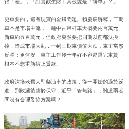
很「差」，「誰喜歡生財工具被說是『髒車』？」
更重要的，還有現實的金錢問題。賴慶宸解釋，三期
車本是市場主流，一輛中古吊杆車大概要兩百萬元，
新車約五百萬元，但政府突然要把四期以前都汰換
掉，造成市場大亂，一到三期車價值大跌，車主當然
反彈；更何況，車主工作幾十年好不容易還完車貸，
根本不想重新揹上貸款。
政府汰換老舊大型柴油車的政策，從一開始的過於躁
進，到敗選後趨於保守，近乎「管無路」，難道兩者
間沒有合理妥協方案嗎？