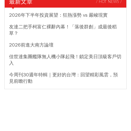
最新文章
/ HOT NEWS /
2026年下半年投資展望：狂熱漲勢 vs 嚴峻現實
友達二把手柯富仁裸辭內幕！「落後群創」成最後稻
草？
2026前進大南方論壇
佳世達集團艦隊無人機小隊起飛！鎖定美日頂級客戶切
入
今周刊30週年特輯｜更好的台灣：回望精彩風雲，預
見前瞻行動