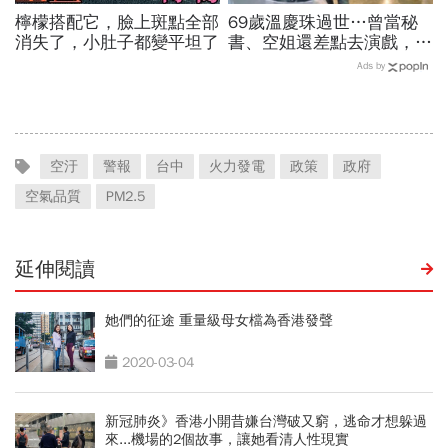
檸檬搭配它，臉上斑點全部
69歲溫慶珠過世…曾當秘
消失了，小肚子都變平坦了
書、空姐還差點去演戲，擁
過婚姻「只信一見鍾情」！
Ads by
好友悼：她活成一件作品
空汙
警報
台中
火力發電
政策
政府
空氣品質
PM2.5
延伸閱讀
她們的征途 重量級母女檔為香港發聲
2020-03-04
新冠肺炎》香港小開昔嫌台灣破又窮，逃命才想躲過
來...機場的2個故事，讓她看清人性現實