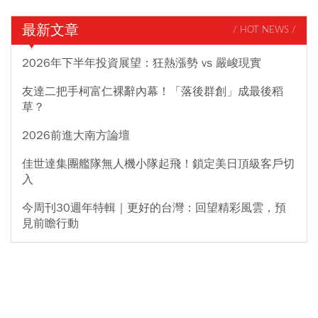
最新文章
/ HOT NEWS /
2026年下半年投資展望：狂熱漲勢 vs 嚴峻現實
友達二把手柯富仁裸辭內幕！「落後群創」成最後稻
草？
2026前進大南方論壇
佳世達集團艦隊無人機小隊起飛！鎖定美日頂級客戶切
入
今周刊30週年特輯｜更好的台灣：回望精彩風雲，預
見前瞻行動