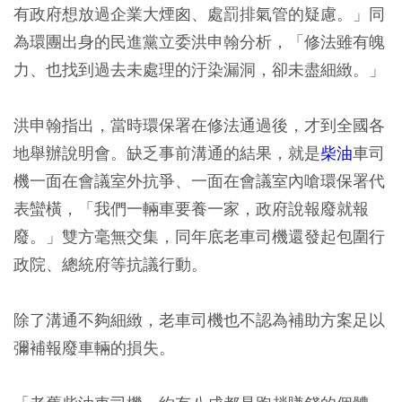
有政府想放過企業大煙囪、處罰排氣管的疑慮。」同
為環團出身的民進黨立委洪申翰分析，「修法雖有魄
力、也找到過去未處理的汙染漏洞，卻未盡細緻。」
洪申翰指出，當時環保署在修法通過後，才到全國各
地舉辦說明會。缺乏事前溝通的結果，就是
柴油
車司
機一面在會議室外抗爭、一面在會議室內嗆環保署代
表蠻橫，「我們一輛車要養一家，政府說報廢就報
廢。」雙方毫無交集，同年底老車司機還發起包圍行
政院、總統府等抗議行動。
除了溝通不夠細緻，老車司機也不認為補助方案足以
彌補報廢車輛的損失。