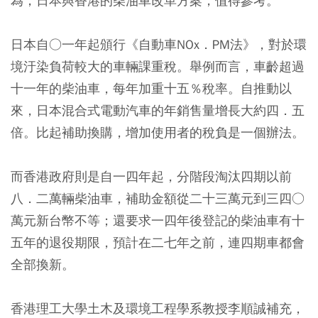
為，日本與香港的柴油車改革方案，值得參考。
日本自○一年起頒行《自動車NOx．PM法》，對於環
境汙染負荷較大的車輛課重稅。舉例而言，車齡超過
十一年的柴油車，每年加重十五％稅率。自推動以
來，日本混合式電動汽車的年銷售量增長大約四．五
倍。比起補助換購，增加使用者的稅負是一個辦法。
而香港政府則是自一四年起，分階段淘汰四期以前
八．二萬輛柴油車，補助金額從二十三萬元到三四○
萬元新台幣不等；還要求一四年後登記的柴油車有十
五年的退役期限，預計在二七年之前，連四期車都會
全部換新。
香港理工大學土木及環境工程學系教授李順誠補充，