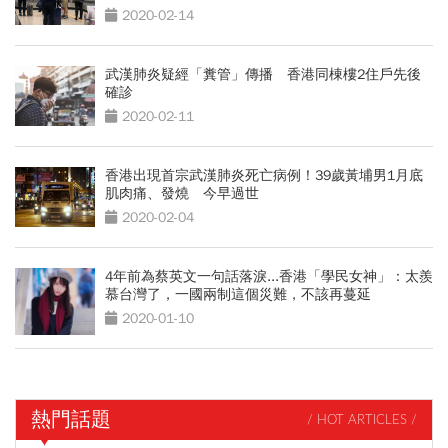
2020-02-14
武漢肺炎疑經「糞管」傳播 香港同棟樓2住戶先後
確診
2020-02-11
香港出現首宗武漢肺炎死亡病例！39歲黃埔男1月底
肌肉痛、發燒 今早過世
2020-02-04
4年前為蔡英文一句話落淚...香港「學民女神」：太羨
慕台灣了，一國兩制這個災難，不該再蔓延
2020-01-10
熱門話題
/ HOT ARTICLES /