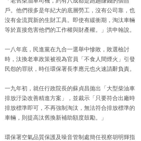
「老舊柴油車司機，約有八成都是跑趟賺錢的個體
戶。他們很多是年紀大的底層勞工，沒有公司靠，也
沒有金流買新的生財工具。即使有緩衝期，淘汰車輛
等於直接危害他們的工作權與財產權。」洪申翰說。
一八年底，民進黨在九合一選舉中慘敗，敗選檢討
時，汰換老車政策被視為官員「不食人間煙火」引發
民怨的罪狀，時任環保署長李應元也火速請辭負責。
一九年初，就任行政院長的蘇貞昌拋出「大型柴油車
排放汙染改善精進方案」，並裁示「只要符合出廠時
排放標準即可，不再強制淘汰，無法符合排放標準的
車輛，則提高汰舊換新補助額度鼓勵。」
環保署空氣品質保護及噪音管制處簡任視察胡明輝指