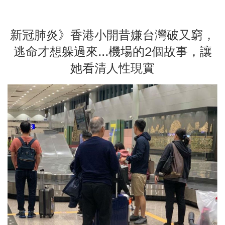
新冠肺炎》香港小開昔嫌台灣破又窮，
逃命才想躲過來...機場的2個故事，讓
她看清人性現實