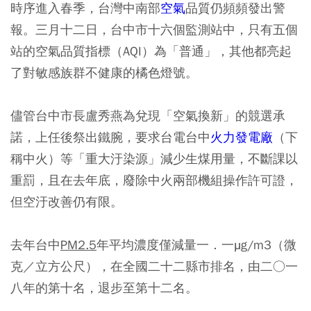
時序進入春季，台灣中南部
空氣
品質仍頻頻發出警
報。三月十二日，台中市十六個監測站中，只有五個
站的空氣品質指標（AQI）為「普通」，其他都亮起
了對敏感族群不健康的橘色燈號。
儘管台中市長盧秀燕為兌現「空氣換新」的競選承
諾，上任後祭出鐵腕，要求台電台中
火力發電廠
（下
稱中火）等「重大汙染源」減少生煤用量，不斷課以
重罰，且在去年底，廢除中火兩部機組操作許可證，
但空汙改善仍有限。
去年台中
PM2.5
年平均濃度僅減量一．一μg/m3（微
克／立方公尺），在全國二十二縣市排名，由二○一
八年的第十名，退步至第十二名。