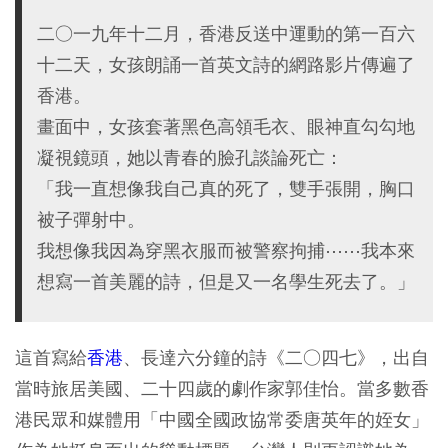
二○一九年十二月，香港反送中運動的第一百六
十二天，女孩朗誦一首英文詩的網路影片傳遍了
香港。
畫面中，女孩套著黑色高領毛衣、眼神直勾勾地
凝視鏡頭，她以青春的臉孔談論死亡：
「我一直想像我自己真的死了，雙手張開，胸口
被子彈射中。
我想像我因為穿黑衣服而被警察拘捕⋯⋯我本來
想寫一首美麗的詩，但是又一名學生死去了。」
這首寫給
香港
、長達六分鐘的詩《二○四七》，出自
當時旅居美國、二十四歲的劇作家郭佳怡。當多數香
港民眾和媒體用「中國全國政協常委唐英年的姪女」