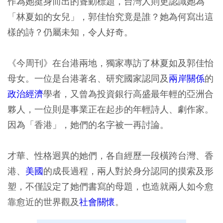
作為她挺身而出的聳動標題，台灣人則更認識她為
「林夏如的女兒」，郭佳怡究竟是誰？她為何寫出這
樣的詩？仍屬未知，令人好奇。
《今周刊》在台港兩地，獨家專訪了林夏如及郭佳怡
母女。一位是台港著名、研究國家認同及
兩岸關係
的
政治經濟
學者，又曾為投資銀行高盛最年輕的亞洲合
夥人，一位則是事業正在起步的年輕詩人、劇作家。
因為「香港」，她們的名字被一再討論。
才華、性格迥異的她們，各自經歷一段橫跨台灣、香
港、
美國
的成長過程，兩人對於身分認同的摸索及形
塑，不僅設定了她們書寫的母題，也造就兩人如今愈
靠愈近的世界觀及
社會關懷
。