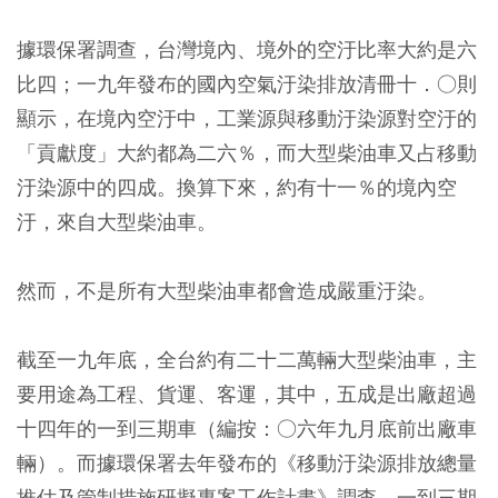
據環保署調查，台灣境內、境外的空汙比率大約是六
比四；一九年發布的國內空氣汙染排放清冊十．○則
顯示，在境內空汙中，工業源與移動汙染源對空汙的
「貢獻度」大約都為二六％，而大型柴油車又占移動
汙染源中的四成。換算下來，約有十一％的境內空
汙，來自大型柴油車。
然而，不是所有大型柴油車都會造成嚴重汙染。
截至一九年底，全台約有二十二萬輛大型柴油車，主
要用途為工程、貨運、客運，其中，五成是出廠超過
十四年的一到三期車（編按：○六年九月底前出廠車
輛）。而據環保署去年發布的《移動汙染源排放總量
推估及管制措施研擬專案工作計畫》調查，一到三期