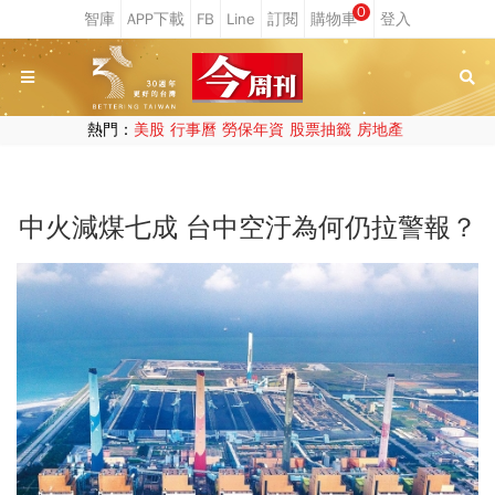
0
熱門：
美股
行事曆
勞保年資
股票抽籤
房地產
中火減煤七成 台中空汙為何仍拉警報？