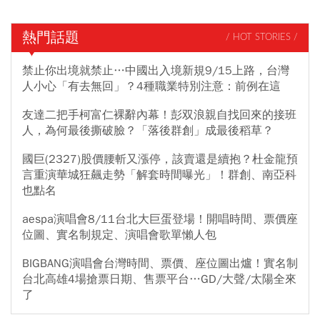
熱門話題
/ HOT STORIES /
禁止你出境就禁止…中國出入境新規9/15上路，台灣
人小心「有去無回」？4種職業特別注意：前例在這
友達二把手柯富仁裸辭內幕！彭双浪親自找回來的接班
人，為何最後撕破臉？「落後群創」成最後稻草？
國巨(2327)股價腰斬又漲停，該賣還是續抱？杜金龍預
言重演華城狂飆走勢「解套時間曝光」！群創、南亞科
也點名
aespa演唱會8/11台北大巨蛋登場！開唱時間、票價座
位圖、實名制規定、演唱會歌單懶人包
BIGBANG演唱會台灣時間、票價、座位圖出爐！實名制
台北高雄4場搶票日期、售票平台…GD/大聲/太陽全來
了