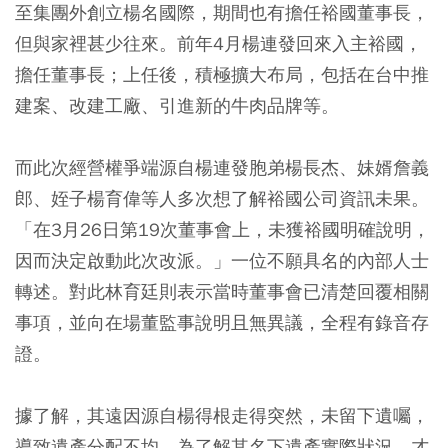
至集團外創立楊名國際，期間也有擔任裕國董事長，
但與家裡甚少往來。前年4月楊連發回來入主裕國，
擔任董事長；上任後，積極擴大布局，包括在台中推
建案、改建工廠、引進新的牛肉品牌等。
而此次經營權爭端源自楊連發胞弟楊長杰、妹婿詹義
郎、姪子楊育偉等人多次想了解裕國公司資訊未果。
「在3月26日第19次董事會上，未獲裕國明確說明，
因而決定啟動此次改派。」一位不願具名的內部人士
轉述。對此林育廷則表示當時董事會已清楚回覆相關
事項，並向在場董監事說明且無異議，全程有錄音存
證。
據了解，其遠因源自楊得根走得突然，未留下遺囑，
導致遺產分配不均，為了解其名下遺產實際狀況，才