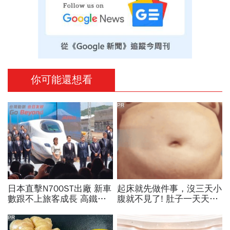
你可能還想看
PR
日本直擊N700ST出廠 新車
起床就先做件事，沒三天小
數跟不上旅客成長 高鐵遇3
腹就不見了! 肚子一天天變
大挑戰 專家籲合理調整票
小！
價
PR