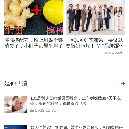
檸檬搭配它，臉上斑點全部
「AQUA C.花漾皙」要做就
消失了，小肚子都變平坦了
要做到頂規！ MIT品牌躍上
世界舞台 以創新研發開創
Ads by
美業生醫新高度
延伸閱讀
100萬對夫妻離婚原因曝光：10年婚姻敗給4天不洗
碗，所有的離開，都是蓄謀已久
2022-12-31
婦人住美30年無健保...帶症狀返台確診，相關費用得