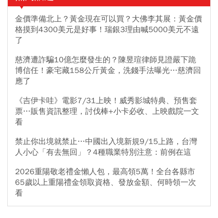
金價準備北上？黃金現在可以買？大佛李其展：黃金價
格摸到4300美元是好事！瑞銀3理由喊5000美元不遠
了
慈濟遭詐騙10億怎麼發生的？陳昱瑄律師見證嚴下跪
博信任！豪宅藏158公斤黃金，洗錢手法曝光…慈濟回
應了
《吉伊卡哇》電影7/31上映！威秀影城特典、預售套
票…販售資訊整理，討伐棒+小卡必收、上映戲院一文
看
禁止你出境就禁止…中國出入境新規9/15上路，台灣
人小心「有去無回」？4種職業特別注意：前例在這
2026重陽敬老禮金懶人包，最高領5萬！全台各縣市
65歲以上重陽禮金領取資格、發放金額、何時領一次
看