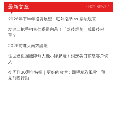
最新文章
/ HOT NEWS /
2026年下半年投資展望：狂熱漲勢 vs 嚴峻現實
友達二把手柯富仁裸辭內幕！「落後群創」成最後稻
草？
2026前進大南方論壇
佳世達集團艦隊無人機小隊起飛！鎖定美日頂級客戶切
入
今周刊30週年特輯｜更好的台灣：回望精彩風雲，預
見前瞻行動