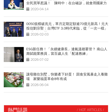
全民買單惹議！ 陳時中：在台確診，就會用國家力
量治療
2020-04-14
0050規模破兆元，單月定期定額逾70億元新高！元大
投信劉宗聖：台灣ETF 3.0時代來臨，從「一次一檔」
變「智能配置」
2026-02-03
ESG新任務！「永續健康長」連氣溫都要管？ 南山人
壽賦能業務員，當百歲人生「配速教練」
2026-07-02
讓母雞住別墅，快樂產下好蛋！ 因食安風暴走入養雞
場 家樂福蛋革命8年有成
2026-06-04
熱門話題
/ HOT ARTICLES /