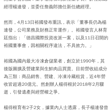
經理楊連發，並委任詹義郎擔任新任總經理。
然而，4月13日裕國發布重訊，表示「董事長仍為楊
連發，公司業務及財務正常運作」。裕國發言人林育
廷指出：「德昌國際投資改派一案，以及11日召開的
裕國董事會，因相關程序違法，不具效力。」
裕國為國內最大冷凍倉儲業者，創立於1990年，其
後版圖擴及營建業與生鮮肉品買賣。目前營收組成分
為三類：商品銷售、營建、冷凍冷藏租賃，近4年營
收皆超過20億元。然創辦人楊得根於2018年2月驟
逝，引發遺產與經營權之爭。
楊得根育有2子2女，據業內人士透露，長子楊連發曾