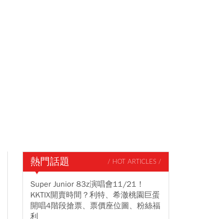
熱門話題
/ HOT ARTICLES /
Super Junior 83z演唱會11/21！
KKTIX開賣時間？利特、希澈桃園巨蛋
開唱4階段搶票、票價座位圖、粉絲福
利