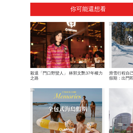
你可能還想看
PR
殺退「門口野蠻人」 林郭文艷37年權力
滑雪行程自
之路
假期：出門
爆表！
PR