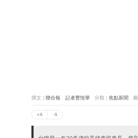
聯合報 記者曹悅華
焦點新聞
+A
-A