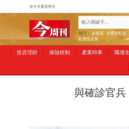
在今天看見明天
熱門：
台積電
兆豐金配息
航運股走勢
投資理財
保險稅制
產業時事
職場
與確診官兵