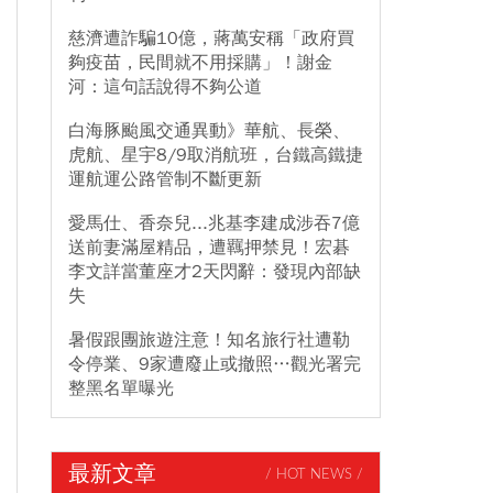
慈濟遭詐騙10億，蔣萬安稱「政府買
夠疫苗，民間就不用採購」！謝金
河：這句話說得不夠公道
白海豚颱風交通異動》華航、長榮、
虎航、星宇8/9取消航班，台鐵高鐵捷
運航運公路管制不斷更新
愛馬仕、香奈兒...兆基李建成涉吞7億
送前妻滿屋精品，遭羈押禁見！宏碁
李文詳當董座才2天閃辭：發現內部缺
失
暑假跟團旅遊注意！知名旅行社遭勒
令停業、9家遭廢止或撤照…觀光署完
整黑名單曝光
最新文章
/ HOT NEWS /