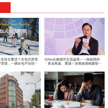
己安排太繁瑣？全包式滑雪
SDGs永續城市交流論壇／一路綠燈的
即雪場，一價全包不怕預算
「黃金救援」實踐！張善政揭桃園智慧
治理：讓民眾真正有感
PR