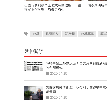
出國花費難抓？全包式海島假期，一價
樹森周明昭
搞定食宿玩樂，省錢更省心！
台鐵
武漢肺炎
磐石艦
台鐵車掌
海軍
延伸閱讀
陳時中登上外媒版面！專文分享對抗新冠
的台灣模式
2020-04-25
無懼嚴峻疫情衝擊 謝金河：在逆境中求
老餐廳
2020-04-25