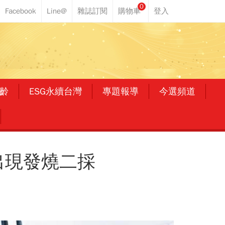
0
齡
ESG永續台灣
專題報導
今選頻道
出現發燒二採