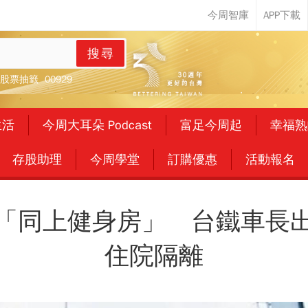
搜尋
股票抽籤
00929
生活
今周大耳朵 Podcast
富足今周起
幸福熟
存股助理
今周學堂
訂購優惠
活動報名
「同上健身房」 台鐵車長
住院隔離