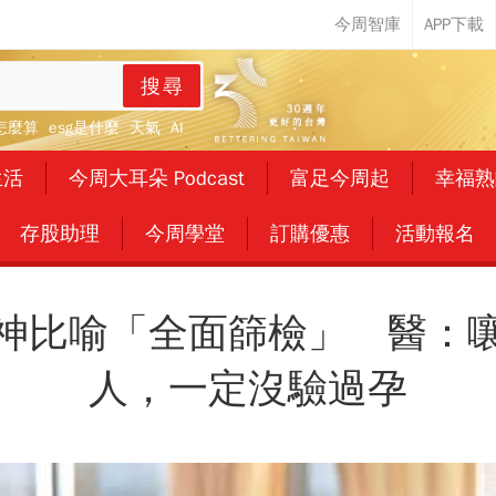
搜尋
怎麼算
esg是什麼
天氣
AI
生活
今周大耳朵 Podcast
富足今周起
幸福熟
存股助理
今周學堂
訂購優惠
活動報名
神比喻「全面篩檢」 醫：
人，一定沒驗過孕