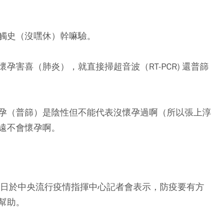
觸史（沒嘿休）幹嘛驗。
害喜（肺炎），就直接掃超音波（RT-PCR) 還普篩
孕（普篩）是陰性但不能代表沒懷孕過啊（所以張上淳
遠不會懷孕啊。
6日於中央流行疫情指揮中心記者會表示，防疫要有方
幫助。