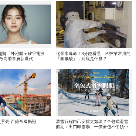
新趨勢「外泌體＋矽谷電波
化骨水奪命！3分鐘看懂：科技業常用的
開啟高階養膚新世代
「氫氟酸」，到底是什麼？
PR
景亮 百億帝國揭祕
滑雪行程自己安排太繁瑣？全包式滑雪
假期：出門即雪場，一價全包不怕預算
爆表！