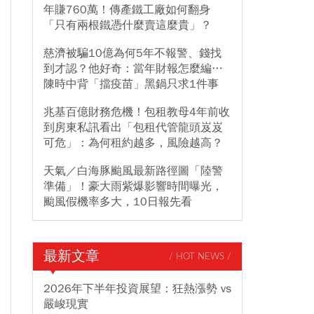
年賺760萬！傳產鐵工廠如何翻身
「只有兩根鐵憑什麼賣這麼貴」？
慈濟被騙10億為何5年不報警、錢找
到才認？他好奇：當年財報怎麼編…
陳時中背「擋疫苗」黑鍋只求1件事
兆基百億財務危機！包租教母4年前收
到房東私訊看出「包租代管龍頭岌岌
可危」：為何租約越多，風險越高？
天氣／白海豚颱風最新路徑圖「陸警
準備」！豪大雨紫爆影響時間曝光，
颱風假機率多大，10日報先看
最新文章
/ HOT NEWS /
2026年下半年投資展望：狂熱漲勢 vs
嚴峻現實