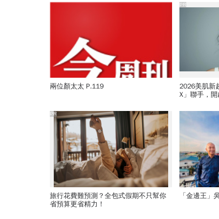
PR
兩位顏太太 P.119
2026美肌
X」聯手，
PR
旅行花費難預測？全包式假期不只幫你
「金邊王」吳
省預算更省精力！