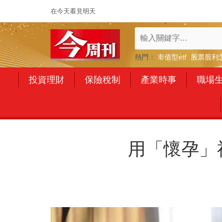
在今天看見明天
熱門：
市值型etf
股票股利
投資理財
保險稅制
產業時事
職場
用「懷孕」