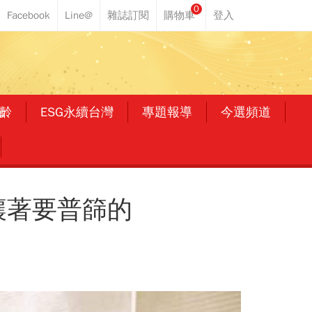
0
齡
ESG永續台灣
專題報導
今選頻道
嚷著要普篩的