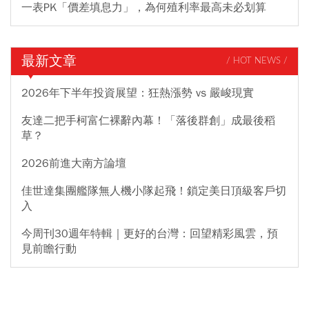
一表PK「價差填息力」，為何殖利率最高未必划算
最新文章
/ HOT NEWS /
2026年下半年投資展望：狂熱漲勢 vs 嚴峻現實
友達二把手柯富仁裸辭內幕！「落後群創」成最後稻
草？
2026前進大南方論壇
佳世達集團艦隊無人機小隊起飛！鎖定美日頂級客戶切
入
今周刊30週年特輯｜更好的台灣：回望精彩風雲，預
見前瞻行動