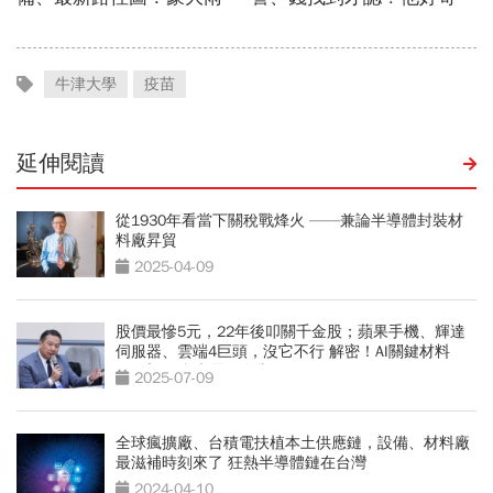
牛津大學
疫苗
延伸閱讀
從1930年看當下關稅戰烽火 ——兼論半導體封裝材
料廠昇貿
2025-04-09
股價最慘5元，22年後叩關千金股；蘋果手機、輝達
伺服器、雲端4巨頭，沒它不行 解密！AI關鍵材料
CCL之王 台光電鐵血掌門
2025-07-09
全球瘋擴廠、台積電扶植本土供應鏈，設備、材料廠
最滋補時刻來了 狂熱半導體鏈在台灣
2024-04-10