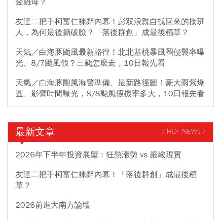
金雞母？
友達二把手柯富仁裸辭內幕！彭双浪親自找回來的接班
人，為何最後撕破臉？「落後群創」成最後稻草？
天氣／白海豚颱風最新路徑！北北基桃暴風圈侵襲率曝
光、8/7颱風假？三颱怎麼走，10日報先看
天氣／白海豚颱風海警準備、最新路徑圖！豪大雨紫爆
區、影響時間曝光，8/8颱風假機率多大，10日報先看
最新文章
/ HOT NEWS /
2026年下半年投資展望：狂熱漲勢 vs 嚴峻現實
友達二把手柯富仁裸辭內幕！「落後群創」成最後稻
草？
2026前進大南方論壇