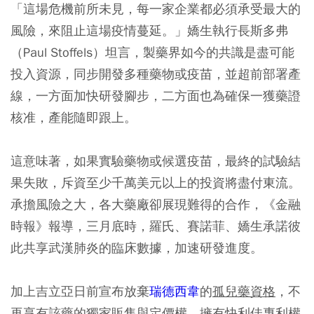
「這場危機前所未見，每一家企業都必須承受最大的
風險，來阻止這場疫情蔓延。」嬌生執行長斯多弗
（Paul Stoffels）坦言，製藥界如今的共識是盡可能
投入資源，同步開發多種藥物或疫苗，並超前部署產
線，一方面加快研發腳步，二方面也為確保一獲藥證
核准，產能隨即跟上。
這意味著，如果實驗藥物或候選疫苗，最終的試驗結
果失敗，斥資至少千萬美元以上的投資將盡付東流。
承擔風險之大，各大藥廠卻展現難得的合作，《金融
時報》報導，三月底時，羅氏、賽諾菲、嬌生承諾彼
此共享武漢肺炎的臨床數據，加速研發進度。
加上吉立亞日前宣布放棄
瑞德西韋
的
孤兒藥資格
，不
再享有該藥的獨家販售與定價權。擁有快利佳專利權