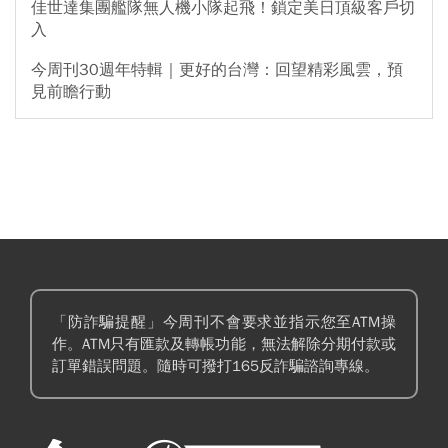
佳世達集團艦隊無人機小隊起飛！鎖定美日頂級客戶切
入
今周刊30週年特輯｜更好的台灣：回望精彩風雲，預
見前瞻行動
「防詐騙提醒」今周刊不會要求並指示您至ATM操
作。ATM只有匯款及轉帳功能，無法解除分期付款或
訂單錯誤問題。隨時可撥打165反詐騙諮詢專線。