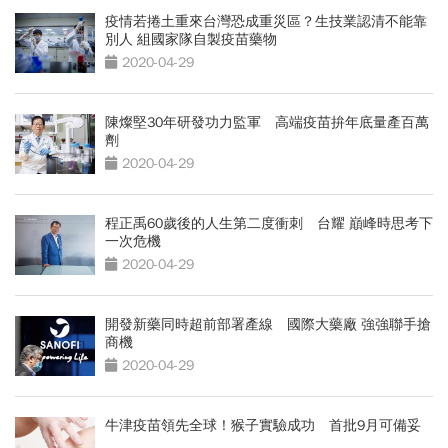
疫情若捲土重來台灣恐成重災區？生技業認清不能靠
別人 組國家隊自製疫苗藥物
2020-04-29
陳燦堅30年研發功力監軍 高端疫苗拚年底量產百萬
劑
2020-04-29
程正禹60歲後的人生第二度衝刺 台耀 巔峰時思考下
一次危機
2020-04-29
開發新藥同時超前部署產線 國際大藥廠 強強聯手搶
商機
2020-04-29
牛津疫苗領先全球！猴子實驗成功 首批9月可備妥