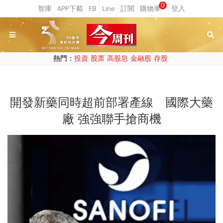
0
熱門：
投資
股票
高股息
金融股
存股
開發新藥同時超前部署產線 國際大藥
廠 強強聯手搶商機