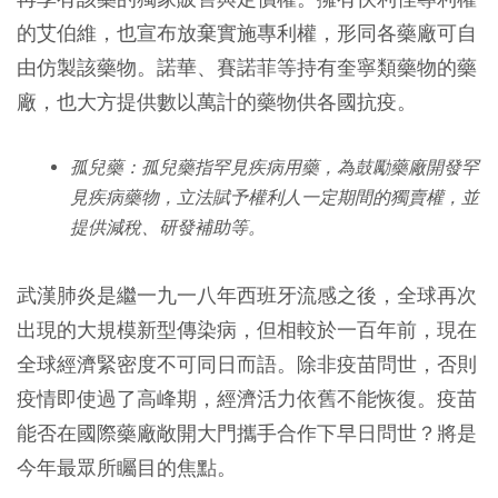
的艾伯維，也宣布放棄實施專利權，形同各藥廠可自
由仿製該藥物。諾華、賽諾菲等持有奎寧類藥物的藥
廠，也大方提供數以萬計的藥物供各國抗疫。
孤兒藥
：孤兒藥指罕見疾病用藥，為鼓勵藥廠開發罕
見疾病藥物，立法賦予權利人一定期間的獨賣權，並
提供減稅、研發補助等。
武漢肺炎是繼一九一八年西班牙流感之後，全球再次
出現的大規模新型傳染病，但相較於一百年前，現在
全球經濟緊密度不可同日而語。除非疫苗問世，否則
疫情即使過了高峰期，經濟活力依舊不能恢復。疫苗
能否在國際藥廠敞開大門攜手合作下早日問世？將是
今年最眾所矚目的焦點。