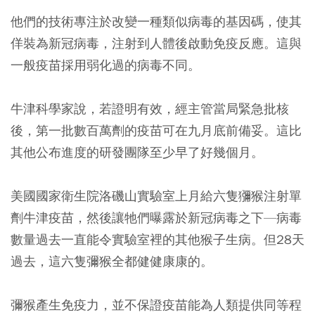
他們的技術專注於改變一種類似病毒的基因碼，使其
佯裝為新冠病毒，注射到人體後啟動免疫反應。這與
一般疫苗採用弱化過的病毒不同。
牛津科學家說，若證明有效，經主管當局緊急批核
後，第一批數百萬劑的疫苗可在九月底前備妥。這比
其他公布進度的研發團隊至少早了好幾個月。
美國國家衛生院洛磯山實驗室上月給六隻獼猴注射單
劑牛津疫苗，然後讓牠們曝露於新冠病毒之下—病毒
數量過去一直能令實驗室裡的其他猴子生病。但28天
過去，這六隻彌猴全都健健康康的。
彌猴產生免疫力，並不保證疫苗能為人類提供同等程