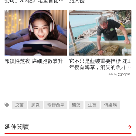
公司」3.3億》老董昔從精
胞入侵
神病院脫逃、董娘阻擋查
帳 這家獲利創6年新高的
PR
公司怎麼了？
報復性熬夜 癌細胞數攀升
它不只是藍碳重要指標 花1
年復育海草，消失的魚群也
跟著回來了！
Ads by
疫苗
肺炎
瑞德西韋
醫藥
生技
傳染病
延伸閱讀