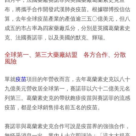
布，將攜手合作開發武漢肺炎疫苗。根據聯博投信估
算，去年全球疫苗產業的產值逾三五○億美元，但八
成五的市占率為四家藥廠瓜分，分別是英國葛蘭素史
克、法國賽諾菲，以及美國的默克、輝瑞。
全球第一、第三大藥廠結盟 各方合作、分散
風險
單就
疫苗
項目的年營收而言，去年葛蘭素史克以八十
九億美元營收居全球第一，賽諾菲以六十二億美元名
列第三。葛蘭素史克的帶狀皰疹疫苗與賽諾菲的流感
疫苗，都是全球銷售排名前五名的疫苗。
賽諾菲與葛蘭素史克合作可說是疫苗界的強強合作，
無怪乎消息一出，業內人士立即評論：「這大大提高