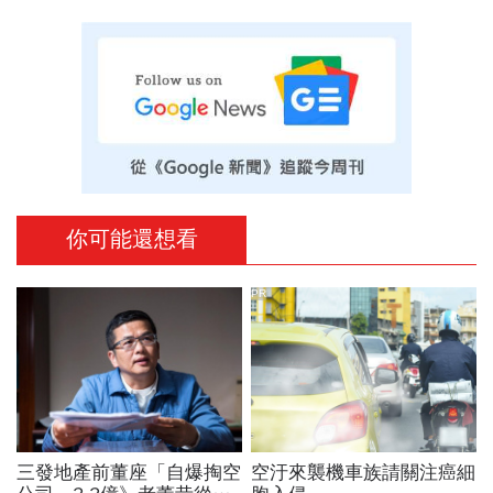
你可能還想看
PR
三發地產前董座「自爆掏空
空汙來襲機車族請關注癌細