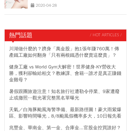
2020-04-28
熱門話題
/ HOT ARTICLES /
川湖做什麼的？躋身「萬金股」抱1張年賺760萬！傳
產鐵工廠如何翻身「只有兩根鐵憑什麼賣這麼貴」？
健身工廠 vs World Gym大解密！世界健身-KY營收大
勝，獲利卻輸給柏文？教練課、會籍…誰才是真正賺錢
金雞母？
暑假跟團旅遊注意！知名旅行社遭勒令停業、9家遭廢
止或撤照…觀光署完整黑名單曝光
天氣／白海豚颱風海警準備、最新路徑圖！豪大雨紫爆
區、影響時間曝光，8/8颱風假機率多大，10日報先看
兆豐金、華南金、第一金、合庫金...官股金控買誰好？