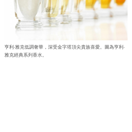
亨利‧雅克低調奢華，深受金字塔頂尖貴族喜愛。圖為亨利‧
雅克經典系列香水。