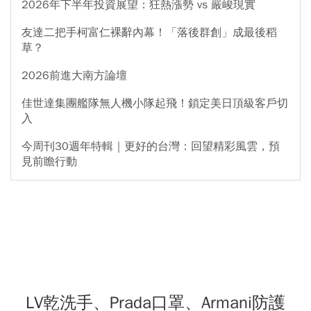
2026年下半年投資展望：狂熱漲勢 vs 嚴峻現實
友達二把手柯富仁裸辭內幕！「落後群創」成最後稻
草？
2026前進大南方論壇
佳世達集團艦隊無人機小隊起飛！鎖定美日頂級客戶切
入
今周刊30週年特輯｜更好的台灣：回望精彩風雲，預
見前瞻行動
LV乾洗手、Prada口罩、Armani防護