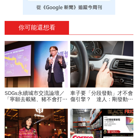
你可能還想看
SDGs永續城市交流論壇／
車子要「分段發動」才不會
「寧願去載豬、豬不會打
傷引擎？ 達人：剛發動時
1999」翻轉客運司機荒！
別馬上入檔、重踩油門
桃園市4大倡議，重構公共
運輸DNA