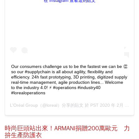
在 Instagram 查看這則貼文
Our consumers challenge us to be the fastest we can be 👏
so our #supplychain is all about agility, flexibility and
efficiency. 24h fast prototyping, 3D printing, digitized supply
real-time management, agile production lines... Welcome
to the industry 4.0! ⚡️ #operations #industry40
#lorealoperations
L'Oréal Group
（@loreal）分享的貼文 於
PST 2020 年 2月 月 26 日 上午 9:30
時尚巨頭站出來！ARMANI捐贈200萬歐元 力
拚生產防護衣