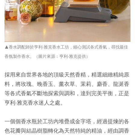
▲香水調配師於亨利‧雅克香水工坊，細心測試各式香氣，尋找最佳
香氛製作香水。（圖片來源：亨利‧雅克提供）
採用來自世界各地的頂級天然香精，精選細緻精純原
料，將玫瑰、晚香玉、薰衣草、茉莉、麝香、龍涎香
等各式香氣不斷地探索與調和，達到完美平衡，正是
亨利‧雅克香水迷人之處。
一個個香水瓶於工坊內堆疊成金字塔，經過提煉的各
色花瓣與結晶樹脂轉化為天然特純的精油，經由調香