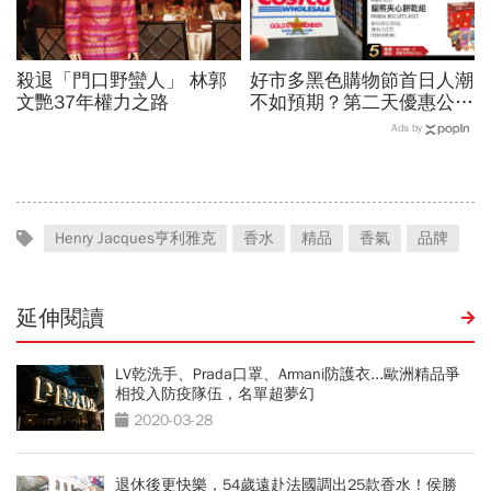
殺退「門口野蠻人」 林郭
好市多黑色購物節首日人潮
文艷37年權力之路
不如預期？第二天優惠公開
電視、鑽石項鍊拚場
Ads by
Henry Jacques亨利雅克
香水
精品
香氣
品牌
延伸閱讀
LV乾洗手、Prada口罩、Armani防護衣...歐洲精品爭
相投入防疫隊伍，名單超夢幻
2020-03-28
退休後更快樂，54歲遠赴法國調出25款香水！侯勝