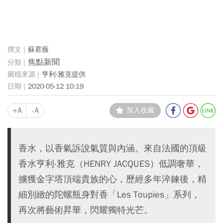
蘇君薇
焦點新聞
亨利‧雅克提供
2020-05-12 10:19
+A
-A
加入收藏
香水，以香氣訴說氣質與內涵。來自法國的頂級
香水亨利‧雅克（HENRY JACQUES）低調奢華，
擄獲金字塔頂端貴族的心，歷經多年淬鍊後，精
細別緻的陀螺瓶身對香「Les Toupies」系列，
再次將藝術昇華，閃耀獨特光芒。