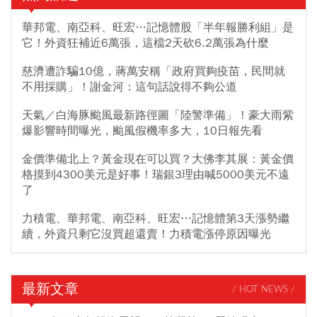
華邦電、南亞科、旺宏…記憶體股「半年報勝利組」是
它！外資狂補近6萬張，這檔2天砍6.2萬張為什麼
慈濟遭詐騙10億，蔣萬安稱「政府買夠疫苗，民間就
不用採購」！謝金河：這句話說得不夠公道
天氣／白海豚颱風最新路徑圖「陸警準備」！豪大雨紫
爆影響時間曝光，颱風假機率多大，10日報先看
金價準備北上？黃金現在可以買？大佛李其展：黃金價
格摸到4300美元是好事！瑞銀3理由喊5000美元不遠
了
力積電、華邦電、南亞科、旺宏…記憶體第3天漲勢繼
續，外資只剩它沒買超還賣！力積電漲停原因曝光
最新文章
/ HOT NEWS /