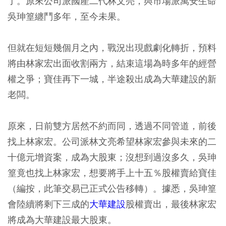
了。原來公司派國產二代林文亮，與市場派萬安生命
吳珅篁纏鬥多年，至今未果。
但就在短短幾個月之內，戰況出現戲劇化轉折，預料
將由林家宏出面收割兩方，結束這場為時多年的經營
權之爭；寶佳再下一城，半途殺出成為大華建設的新
老闆。
原來，日前雙方居然不約而同，透過不同管道，前後
找上林家宏。公司派林文亮希望林家宏參與未來的二
十億元增資案，成為大股東；沒想到過沒多久，吳珅
篁竟也找上林家宏，想要將手上十五％股權賣給寶佳
（編按，此筆交易已正式公告移轉）。據悉，吳珅篁
會陸續將剩下三成的
大華建設
股權賣出，最後林家宏
將成為大華建設最大股東。