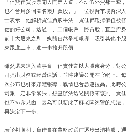
「但寶佳買股票開大門走大道，不玩假外資那一套，
也不會用多個匿名帳戶買股。」一位投資市場資深人
士表示，他解析寶佳買股手法，寶佳都選擇價值被低
估的好公司，透過一、二個帳戶一路買股，直至躋身
前十大股東之列，媒體自然爭相報導，吸引其他小股
東跟進上車，進一步推升股價。
雖然還未進入董事會，但寶佳常以大股東身分，對公
司提出財務或經營建議，並將建議公開在官網上。每
次公布也引來媒體報導，戰情也會急遽拉高。此時公
司派一定非常緊張，想盡辦法透過關係來談判，寶佳
也不排斥見面，因為可以藉此了解老闆經營的想法，
再決定下一步。
若談判順利，寶佳會在董監改選前逐步出清持股，通