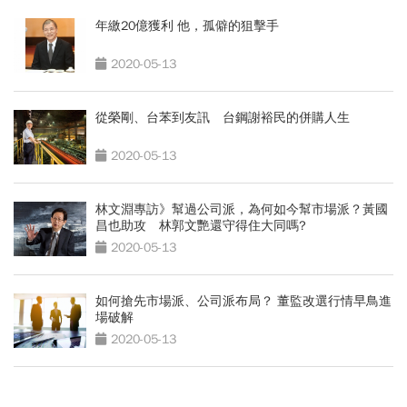
年繳20億獲利 他，孤僻的狙擊手
2020-05-13
從榮剛、台苯到友訊 台鋼謝裕民的併購人生
2020-05-13
林文淵專訪》幫過公司派，為何如今幫市場派？黃國
昌也助攻 林郭文艷還守得住大同嗎?
2020-05-13
如何搶先市場派、公司派布局？ 董監改選行情早鳥進
場破解
2020-05-13