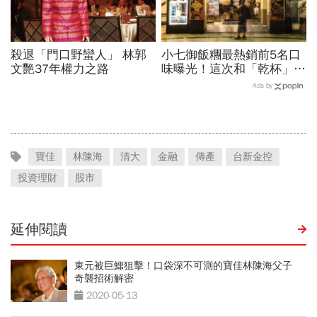
殺退「門口野蠻人」 林郭
小七御飯糰最熱銷前5名口
文艷37年權力之路
味曝光！這次和「乾杯」跨
界聯名 如何拚1.4億顆銷
Ads by
量？
寶佳
林陳海
清大
金融
傳產
台新金控
投資理財
股市
延伸閱讀
東元被巨鱷狙擊！口袋深不可測的寶佳林陳海父子
奇襲招術解密
2020-05-13