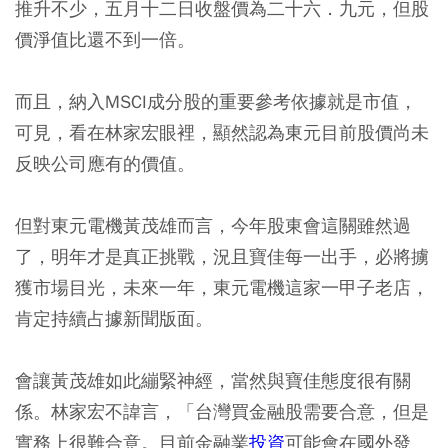
推升不少，五月十二日收盤價為二十六．九元，但股
價淨值比還不到一倍。
而且，納入MSCI成分股的重要參考依據就是市值，
可見，看在林家宏眼裡，顯然認為東元目前股價尚未
反映公司應有的價值。
但對東元電機黃茂雄而言，今年股東會這關雖然過
了，明年才是真正挑戰，況且寶佳每一出手，必將擄
獲市場目光，未來一年，東元電機這家一甲子老店，
肯定持續占據新聞版面。
會讓黃茂雄如此繃緊神經，當然與寶佳態度很有關
係。林家宏不諱言，「台灣買金融股需要合意，但是
實務上很難合意。目前金融業
投資
可能會在國外發