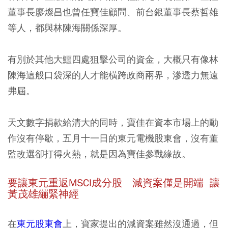
董事長廖燦昌也曾任寶佳顧問、前台銀董事長蔡哲雄
等人，都與林陳海關係深厚。
有別於其他大鱷四處狙擊公司的資金，大概只有像林
陳海這般口袋深的人才能橫跨政商兩界，滲透力無遠
弗屆。
天文數字捐款給清大的同時，寶佳在資本市場上的動
作沒有停歇，五月十一日的東元電機股東會，沒有董
監改選卻打得火熱，就是因為寶佳參戰緣故。
要讓東元重返MSCI成分股 減資案僅是開端 讓
黃茂雄繃緊神經
在
東元股東會
上，寶家提出的減資案雖然沒通過，但