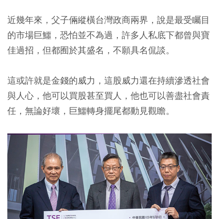
近幾年來，父子倆縱橫台灣政商兩界，說是最受矚目
的市場巨鱷，恐怕並不為過，許多人私底下都曾與寶
佳過招，但都囿於其盛名，不願具名侃談。
這或許就是金錢的威力，這股威力還在持續滲透社會
與人心，他可以買股甚至買人，他也可以善盡社會責
任，無論好壞，巨鱷轉身擺尾都動見觀瞻。