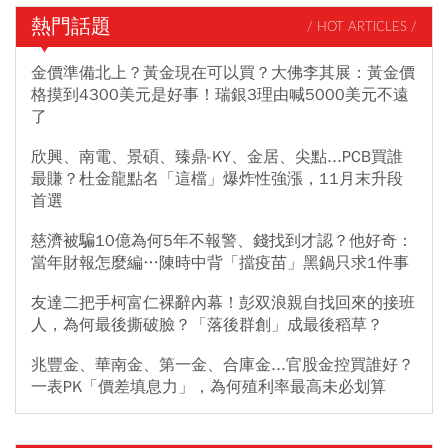
熱門話題
/ HOT ARTICLES /
金價準備北上？黃金現在可以買？大佛李其展：黃金價
格摸到4300美元是好事！瑞銀3理由喊5000美元不遠
了
欣興、南電、景碩、臻鼎-KY、金居、尖點...PCB買誰
最賺？杜金龍點名「這檔」爆炸性強漲，11月末升段
首選
慈濟被騙10億為何5年不報警、錢找到才認？他好奇：
當年財報怎麼編…陳時中背「擋疫苗」黑鍋只求1件事
友達二把手柯富仁裸辭內幕！彭双浪親自找回來的接班
人，為何最後撕破臉？「落後群創」成最後稻草？
兆豐金、華南金、第一金、合庫金...官股金控買誰好？
一表PK「價差填息力」，為何殖利率最高未必划算