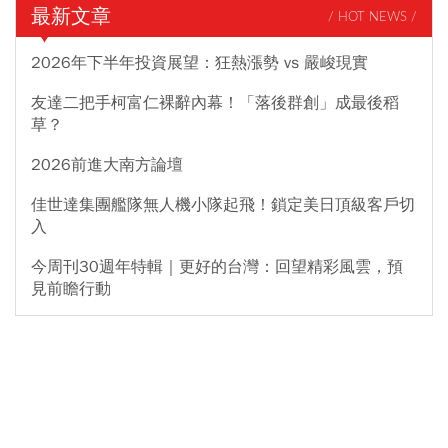
最新文章
/ HOT NEWS /
2026年下半年投資展望：狂熱漲勢 vs 嚴峻現實
友達二把手柯富仁裸辭內幕！「落後群創」成最後稻
草？
2026前進大南方論壇
佳世達集團艦隊無人機小隊起飛！鎖定美日頂級客戶切
入
今周刊30週年特輯｜更好的台灣：回望精彩風雲，預
見前瞻行動