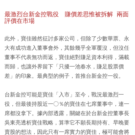
最激烈台新金控戰役 賺價差思惟被拆解 兩面
評價在市場
此外，寶佳雖然征討多家公司，但除了少數華票、永
大有成功進入董事會外，其餘幾乎全軍覆沒，但沒任
董事不代表無功而返，寶佳絕對賺足資本利得，滿載
而歸，也讓外界留下「只擾一池春水，賺足股票價
差」的印象。最典型的例子，首推台新金控一役。
台新金控可能是寶佳「入市」至今，戰況最激烈一
役，但最後持股近一○％的寶佳在七席董事中，連一
席都沒拿下。據內部透露，關鍵在於台新金控董事長
吳東亮透析寶佳戰略，算準它不願長期持有、早晚要
賣股的想法，因此只有一席實力的寶佳，極可能會將