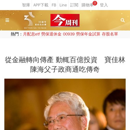
0
熱門：
月配息etf
勞保退休金
00939
勞保年金試算
存股名單
從金融轉向傳產 動輒百億投資 寶佳林
陳海父子政商通吃傳奇