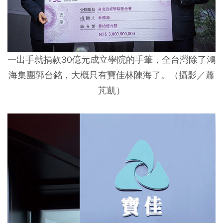
一出手就捐款30億元成立學院的手筆，全台灣除了鴻
海集團郭台銘，大概只有寶佳林陳海了。（攝影／蕭
芃凱）