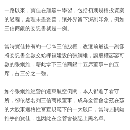
一路以來，寶佳在顛簸中學習，包括初期幾樁投資案
的過程，處理未盡妥善，讓外界留下深刻印象，例如
三信商銀的委託書就是一例。
當時寶佳持有約一○％三信股權，改選前最後一刻卻
將委託書全數交給樺福建設的張綱維，讓股權寥寥可
數的張綱維，藉此拿下三信商銀十五席董事中的五
席，占三分之一強。
如今張綱維經營的遠東航空倒閉，本人都進了看守
所，卻依然名列三信商銀董事，成為金管會念茲在茲
的大股東適格性審查規範下的一大破口，當時居關鍵
推手的寶佳，也因此在金管會被記上黑名單。