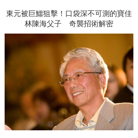
東元被巨鱷狙擊！口袋深不可測的寶佳
林陳海父子 奇襲招術解密