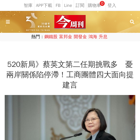
0
熱門：
鋼鐵股
富邦金
開發金
鴻海
升息
520新局》蔡英文第二任期挑戰多 憂
兩岸關係陷停滯！工商團體四大面向提
建言