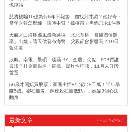
也說話
慈濟被騙10億為何5年不報警、錢找到才認？他好奇：
當年財報怎麼編…陳時中背「擋疫苗」黑鍋只求1件事
天氣／白海豚颱風最新路徑！北北基桃「暴風圈侵襲
率」出爐，這天估發布海警，父親節會影響嗎？10日
報先看
欣興、南電、景碩、臻鼎-KY、金居、尖點...PCB買誰
最賺？杜金龍點名「這檔」爆炸性強漲，11月末升段
首選
56歲才開始買股票，家庭主婦8年滾出8千萬！半年暴
賺5成、卻在股災「輝達殺在最低點」...她靠3個心法
翻身
最新文章
/ HOT NEWS /