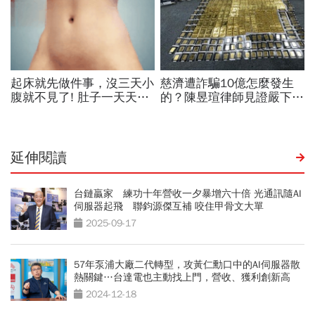
延伸閱讀
台鏈贏家 練功十年營收一夕暴增六十倍 光通訊隨AI
伺服器起飛 聯鈞源傑互補 咬住甲骨文大單
2025-09-17
57年泵浦大廠二代轉型，攻黃仁勳口中的AI伺服器散
熱關鍵…台達電也主動找上門，營收、獲利創新高
2024-12-18