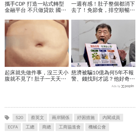
攜手CDP 打造一站式轉型
一週有感！肚子整個都消下
金融平台 不只做貸款 國泰
去了！免節食，排空順暢就
世華化身減碳顧問
夠
PR
起床就先做件事，沒三天小
慈濟被騙10億為何5年不報
腹就不見了! 肚子一天天變
警、錢找到才認？他好奇：
小！
當年財報怎麼編…陳時中背
Ads by
「擋疫苗」黑鍋只求1件事
520
蔡英文
兩岸關係
紓困措施
內閣成員
ECFA
工總
商總
工商協進會
機械公會