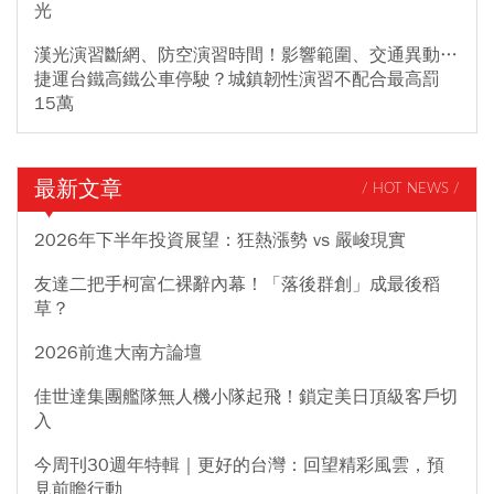
光
漢光演習斷網、防空演習時間！影響範圍、交通異動…
捷運台鐵高鐵公車停駛？城鎮韌性演習不配合最高罰
15萬
最新文章
/ HOT NEWS /
2026年下半年投資展望：狂熱漲勢 vs 嚴峻現實
友達二把手柯富仁裸辭內幕！「落後群創」成最後稻
草？
2026前進大南方論壇
佳世達集團艦隊無人機小隊起飛！鎖定美日頂級客戶切
入
今周刊30週年特輯｜更好的台灣：回望精彩風雲，預
見前瞻行動