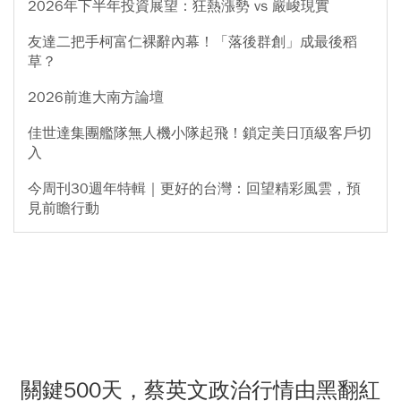
2026年下半年投資展望：狂熱漲勢 vs 嚴峻現實
友達二把手柯富仁裸辭內幕！「落後群創」成最後稻
草？
2026前進大南方論壇
佳世達集團艦隊無人機小隊起飛！鎖定美日頂級客戶切
入
今周刊30週年特輯｜更好的台灣：回望精彩風雲，預
見前瞻行動
關鍵500天，蔡英文政治行情由黑翻紅