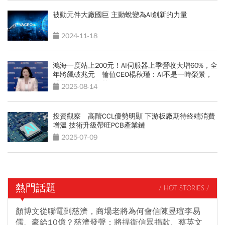
被動元件大廠國巨 主動蛻變為AI創新的力量
2024-11-18
鴻海一度站上200元！AI伺服器上季營收大增60%，全
年將飆破兆元 輪值CEO楊秋瑾：AI不是一時榮景，
「是長期成長趨勢」
2025-08-14
投資觀察 高階CCL優勢明顯 下游板廠期待終端消費
增溫 技術升級帶旺PCB產業鏈
2025-07-09
熱門話題
/ HOT STORIES /
顏博文從聯電到慈濟，商場老將為何會信陳昱瑄李易
儒、豪給10億？慈濟發聲：將捍衛信眾捐款、蔡英文