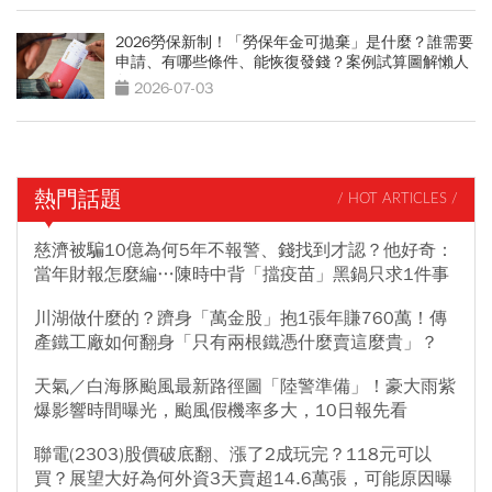
2026勞保新制！「勞保年金可拋棄」是什麼？誰需要
申請、有哪些條件、能恢復發錢？案例試算圖解懶人
包
2026-07-03
熱門話題
/ HOT ARTICLES /
慈濟被騙10億為何5年不報警、錢找到才認？他好奇：
當年財報怎麼編…陳時中背「擋疫苗」黑鍋只求1件事
川湖做什麼的？躋身「萬金股」抱1張年賺760萬！傳
產鐵工廠如何翻身「只有兩根鐵憑什麼賣這麼貴」？
天氣／白海豚颱風最新路徑圖「陸警準備」！豪大雨紫
爆影響時間曝光，颱風假機率多大，10日報先看
聯電(2303)股價破底翻、漲了2成玩完？118元可以
買？展望大好為何外資3天賣超14.6萬張，可能原因曝