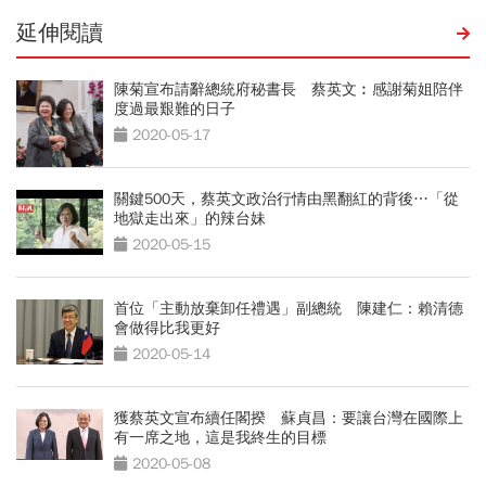
延伸閱讀
陳菊宣布請辭總統府秘書長 蔡英文︰感謝菊姐陪伴
度過最艱難的日子
2020-05-17
關鍵500天，蔡英文政治行情由黑翻紅的背後…「從
地獄走出來」的辣台妹
2020-05-15
首位「主動放棄卸任禮遇」副總統 陳建仁：賴清德
會做得比我更好
2020-05-14
獲蔡英文宣布續任閣揆 蘇貞昌：要讓台灣在國際上
有一席之地，這是我終生的目標
2020-05-08