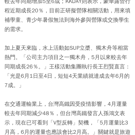
較去年同期增加5至6成；KKDAY則表示，豪華露營行
程近期成長20％，目前正研擬營隊相關活動，用來填
補學童、青少年暑假無法到海外參與營隊或交換學生
的需求。
加上夏天來臨，水上活動如SUP立槳、獨木舟等相當
熱門。「公司主力項目之一獨木舟，5月以來較去年
同期成長26％。」王樣活動集團執行長王烈賢直言：
「光是6月1日至4日，短短4天業績就達成去年6月的
7成。」
在交通運輸業上，台灣高鐵因受疫情影響，4月運量
較去年同期減少48％，但台灣高鐵發言人孫鴻文表
示，現在已可看到「V型反轉」契機，「5月運量比3
月高，6月的運量也應該會比2月高。」關鍵就是旅遊