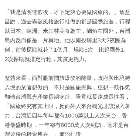
「我是清明連假後，才下定決心要做國旅的。」詹益
昌說，過去異數風格旅行社做的都是國際旅遊，行程
以日本、歐洲、米其林美食為主，觸角在國外，台灣
島內反而像是一片異地。他以南投埔里3天2夜團為
例，前後探勘就花了1個月、場勘5次。比起國外1、
2次探勘就排定行程，其實更耗力。
整體來看，面對眼前國旅爆發的能量，政府與出境轉
入境的業者想做的，不只是國旅振興，更想一鼓作氣
翻轉台灣觀光產業長期病灶。畢竟就長遠成長性看，
「國旅終究有其上限，反而外人來台觀光才該深入著
力，台灣近四年每年都有1000萬以上人次來台，香
港最盛時期 ，一年卻有6000萬人次到訪，這才是台
灣要拚的機會所在。」盛治仁說。