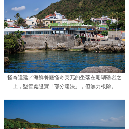
怪奇違建／
海鮮餐廳怪奇突兀的坐落在珊瑚礁岩之
上，墾管處證實「部分違法」，但無力根除。