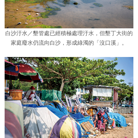
白沙汙水／
墾管處已經積極處理汙水，但墾丁大街的
家庭廢水仍流向白沙，形成綠濁的「沒口溪」。