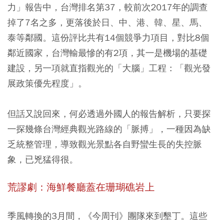
力」報告中，台灣排名第37，較前次2017年的調查
掉了7名之多，更落後於日、中、港、韓、星、馬、
泰等鄰國。這份評比共有14個競爭力項目，對比8個
鄰近國家，台灣輸最慘的有2項，其一是機場的基礎
建設，另一項就直指觀光的「大腦」工程：「觀光發
展政策優先程度」。
但話又說回來，何必透過外國人的報告解析，只要探
一探幾條台灣經典觀光路線的「脈搏」，一種因為缺
乏統整管理，導致觀光景點各自野蠻生長的失控脈
象，已兇猛得很。
荒謬劇：海鮮餐廳蓋在珊瑚礁岩上
季風轉換的3月間，《今周刊》團隊來到墾丁。這些