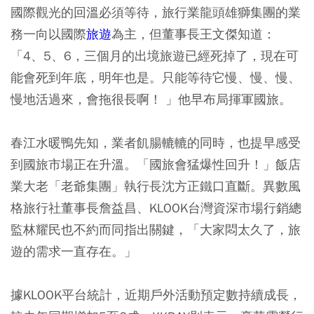
國際觀光的回溫必須等待，旅行業龍頭雄獅集團的業
務一向以國際
旅遊
為主，但董事長王文傑知道：
「4、5、6，三個月的出境旅遊已經死掉了，現在可
能會死到年底，明年也是。只能等待它慢、慢、慢、
慢地活過來，會拖很長啊！ 」他早布局揮軍國旅。
春江水暖鴨先知，業者飢腸轆轆的同時，也提早感受
到國旅市場正在升溫。「國旅會猛爆性回升！」飯店
業大老「老爺集團」執行長沈方正鐵口直斷。異數風
格旅行社董事長詹益昌、KLOOK台灣資深市場行銷總
監林耀民也不約而同指出關鍵，「大家悶太久了，旅
遊的需求一直存在。」
據KLOOK平台統計，近期戶外活動預定數持續成長，