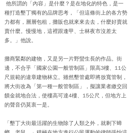
他所謂的「內容」是什麼？是在地化的特色，是一
種打造墾丁獨有的品牌思考，「但這條街上的各方勢
力都有，層層包租，攤販也就來來去去，什麼好賣就
賣什麼。慢慢地，這裡跟逢甲、士林夜市沒差太
多。」他說。
攤商緊鄰的建物，又是另一片野蠻生長的作品。街
邊，不合乎「國家公園一般管制區」限高3樓、11公
尺規範的違章建物林立。雖然墾管處即將放寬管制，
將大街改為「第一種一般管制區」，擬讓業者繳交回
饋金就地合法，使樓高可達4樓、15公尺，但地方上
的聲音仍莫衷一是。
「墾丁大街最活躍的生物除了人類之外，就剩下蟑
螂、老鼠。」積極在地方進行公民運動的律師張怡這