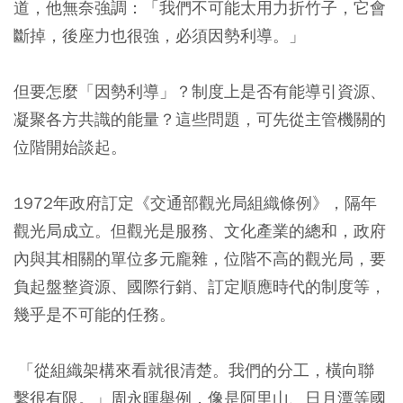
道，他無奈強調：「我們不可能太用力折竹子，它會
斷掉，後座力也很強，必須因勢利導。」
但要怎麼「因勢利導」？制度上是否有能導引資源、
凝聚各方共識的能量？這些問題，可先從主管機關的
位階開始談起。
1972年政府訂定《交通部觀光局組織條例》，隔年
觀光局成立。但觀光是服務、文化產業的總和，政府
內與其相關的單位多元龐雜，位階不高的觀光局，要
負起盤整資源、國際行銷、訂定順應時代的制度等，
幾乎是不可能的任務。
「從組織架構來看就很清楚。我們的分工，橫向聯
繫很有限。」周永暉舉例，像是阿里山、日月潭等國