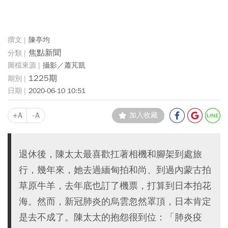
陳亭均
焦點新聞
攝影／蕭芃凱
1225期
2020-06-10 10:51
+A
-A
加入收藏
退休後，陳太太最喜歡扛著相機和腳架到處旅
行，幾年來，她去過緬甸拍和尚、到過內蒙古拍
草原牛羊，去年底也訂了機票，打算到日本拍花
海。然而，新冠肺炎的烏雲忽然罩頂，日本肯定
是去不成了。陳太太的抱怨很到位：「肺炎疫