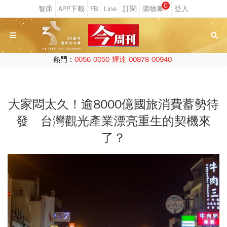
0
熱門：
0056
0050
輝達
00878
00940
大家悶太久！逾8000億國旅消費蓄勢待
發 台灣觀光產業漂亮重生的契機來
了？