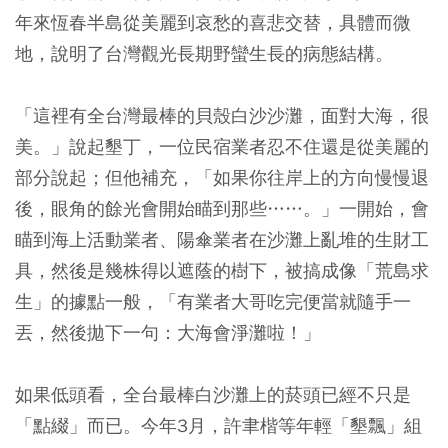
年來恆春半島從美麗到哀愁的喜悲交替，具體而微
地，說明了台灣觀光長期野蠻生長的病態結構。
「這裡有全台灣最棒的貝殼白沙沙灘，面對大海，很
美。」說起墾丁，一位民宿業者忍不住還是從美麗的
部分說起；但他補充，「如果你往岸上的方向慢慢退
後，眼角的餘光會開始瞄到那些……。」一開始，會
瞄到海上活動業者、陽傘業者在沙灘上亂堆的生財工
具，然後是幾株得以遮蔭的樹下，被搞成像「荒島求
生」的據點一般，「有業者大哥吃完便當就隨手一
丟，然後拋下一句：大海會淨灘啦！」
如果低頭看，全台最棒白沙灘上的菸頭已經不只是
「點綴」而已。今年3月，許聿楷等年輕「墾飄」組