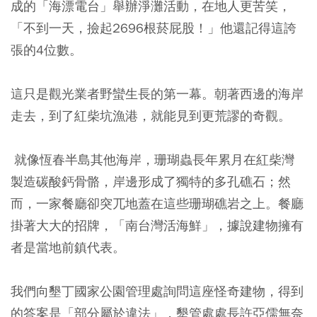
成的「海漂電台」舉辦淨灘活動，在地人更苦笑，
「不到一天，撿起2696根菸屁股！」他還記得這誇
張的4位數。
這只是觀光業者野蠻生長的第一幕。朝著西邊的海岸
走去，到了紅柴坑漁港，就能見到更荒謬的奇觀。
就像恆春半島其他海岸，珊瑚蟲長年累月在紅柴灣
製造碳酸鈣骨骼，岸邊形成了獨特的多孔礁石；然
而，一家餐廳卻突兀地蓋在這些珊瑚礁岩之上。餐廳
掛著大大的招牌，「南台灣活海鮮」，據說建物擁有
者是當地前鎮代表。
我們向墾丁國家公園管理處詢問這座怪奇建物，得到
的答案是「部分屬於違法」，墾管處處長許亞儒無奈