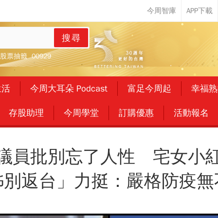
搜尋
股票抽籤
00929
生活
今周大耳朵 Podcast
富足今周起
幸福熟
存股助理
今周學堂
訂購優惠
活動報名
議員批別忘了人性 宅女小
姊別返台」力挺：嚴格防疫無