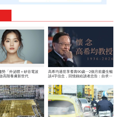
新趨勢「外泌體＋矽谷電波
高希均過世享耆壽90歲…2個月前慶生暢
開啟高階養膚新世代
談4字信念，回憶錄給讀者忠告：自求多
福、一切靠自己爭氣
PR