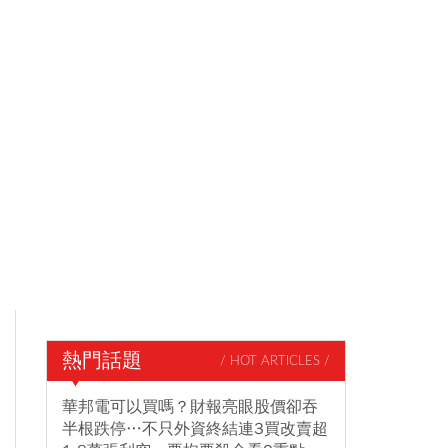
熱門話題
/ HOT ARTICLES /
華邦電可以買嗎？財報亮眼股價卻吞
半根跌停…不只外資終結連3買改賣超