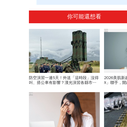
你可能還想看
PR
防空演習一連5天！外送「這時段」沒得
2026美肌
叫、搭公車有影響？漢光演習各縣市管
X」聯手，
制方式、斷網時間…違者罰15萬
PR