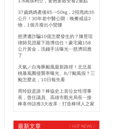
1.8萬張利空，要抱要殺全看2重點
37歲媽媽產後85→50kg，2招甩肉35
公斤！30年老中醫公開：晚餐戒這2
物，1個月瘦出小蠻腰
慈濟遭詐騙10億怎麼發生的？陳昱瑄
律師見證嚴下跪博信任！豪宅藏158
公斤黃金，洗錢手法曝光…慈濟回應
了
天氣／白海豚颱風最新路徑！北北基
桃暴風圈侵襲率曝光、8/7颱風假？三
颱怎麼走，10日報先看
周玲妏是誰？棒協史上首位女性理事
長，曾任議員、高雄市觀光局長…接
棒辜仲諒推3大改革：打造棒球人之家
最新文章
/ HOT NEWS /