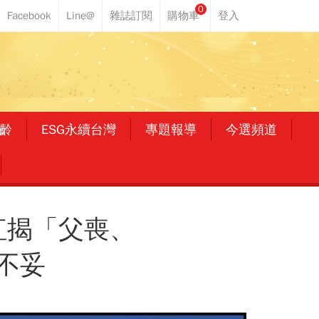
0
齡
ESG永續台灣
專題報導
今選頻道
紅揭「父喪、
不妥