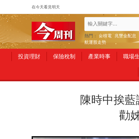
在今天看見明天
熱門：
台積電
兆豐金配息
航運股走勢
投資理財
保險稅制
產業時事
職場
陳時中挨藍
勸