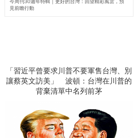
今周刊30週年特輯｜更好的台灣：回望精彩風雲，預
見前瞻行動
「習近平曾要求川普不要軍售台灣、別
讓蔡英文訪美」 波頓：台灣在川普的
背棄清單中名列前茅