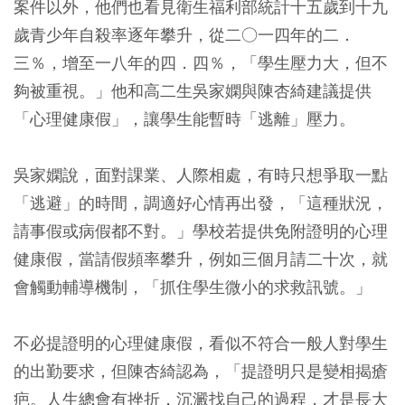
案件以外，他們也看見衛生福利部統計十五歲到十九
歲青少年自殺率逐年攀升，從二○一四年的二．
三％，增至一八年的四．四％，「學生壓力大，但不
夠被重視。」他和高二生吳家嫻與陳杏綺建議提供
「心理健康假」，讓學生能暫時「逃離」壓力。
吳家嫻說，面對課業、人際相處，有時只想爭取一點
「逃避」的時間，調適好心情再出發，「這種狀況，
請事假或病假都不對。」學校若提供免附證明的心理
健康假，當請假頻率攀升，例如三個月請二十次，就
會觸動輔導機制，「抓住學生微小的求救訊號。」
不必提證明的心理健康假，看似不符合一般人對學生
的出勤要求，但陳杏綺認為，「提證明只是變相揭瘡
疤。人生總會有挫折，沉澱找自己的過程，才是長大