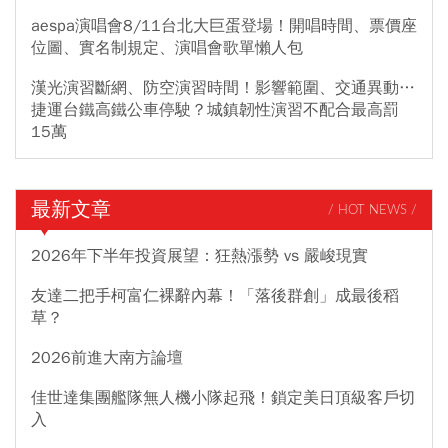
aespa演唱會8/11台北大巨蛋登場！開唱時間、票價座
位圖、實名制規定、演唱會歌單懶人包
漢光演習斷網、防空演習時間！影響範圍、交通異動…
捷運台鐵高鐵公車停駛？城鎮韌性演習不配合最高罰
15萬
最新文章
/ HOT NEWS /
2026年下半年投資展望：狂熱漲勢 vs 嚴峻現實
友達二把手柯富仁裸辭內幕！「落後群創」成最後稻
草？
2026前進大南方論壇
佳世達集團艦隊無人機小隊起飛！鎖定美日頂級客戶切
入