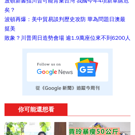
波頓新書指川普可能背棄台灣 我國今年4項新軍購危
矣？
波頓再爆：美中貿易談判歷史攻防 華為問題日澳最
挺美
敗象？川普周日造勢會場 逾1.9萬座位來不到6200人