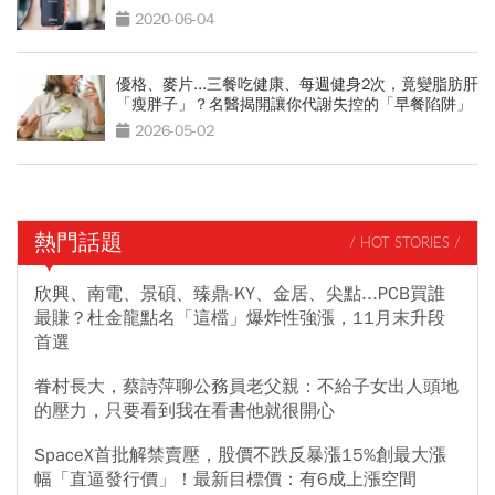
2020-06-04
優格、麥片...三餐吃健康、每週健身2次，竟變脂肪肝
「瘦胖子」？名醫揭開讓你代謝失控的「早餐陷阱」
2026-05-02
熱門話題
/ HOT STORIES /
欣興、南電、景碩、臻鼎-KY、金居、尖點...PCB買誰
最賺？杜金龍點名「這檔」爆炸性強漲，11月末升段
首選
眷村長大，蔡詩萍聊公務員老父親：不給子女出人頭地
的壓力，只要看到我在看書他就很開心
SpaceX首批解禁賣壓，股價不跌反暴漲15%創最大漲
幅「直逼發行價」！最新目標價：有6成上漲空間