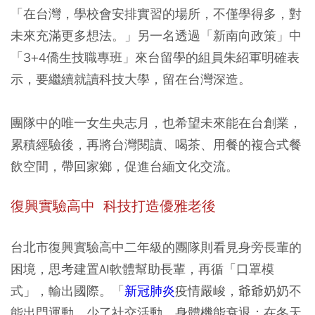
「在台灣，學校會安排實習的場所，不僅學得多，對
未來充滿更多想法。」另一名透過「新南向政策」中
「3+4僑生技職專班」來台留學的組員朱紹軍明確表
示，要繼續就讀科技大學，留在台灣深造。
團隊中的唯一女生央志月，也希望未來能在台創業，
累積經驗後，再將台灣閱讀、喝茶、用餐的複合式餐
飲空間，帶回家鄉，促進台緬文化交流。
復興實驗高中 科技打造優雅老後
台北市復興實驗高中二年級的團隊則看見身旁長輩的
困境，思考建置AI軟體幫助長輩，再循「口罩模
式」，輸出國際。「
新冠肺炎
疫情嚴峻，爺爺奶奶不
能出門運動，少了社交活動，身體機能衰退；在冬天