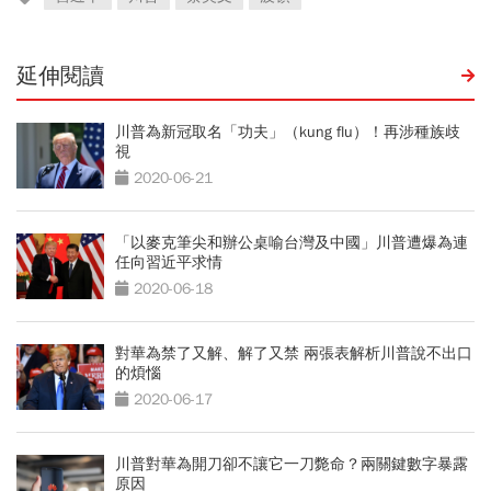
延伸閱讀
川普為新冠取名「功夫」（kung flu）！再涉種族歧
視
2020-06-21
「以麥克筆尖和辦公桌喻台灣及中國」川普遭爆為連
任向習近平求情
2020-06-18
對華為禁了又解、解了又禁 兩張表解析川普說不出口
的煩惱
2020-06-17
川普對華為開刀卻不讓它一刀斃命？兩關鍵數字暴露
原因