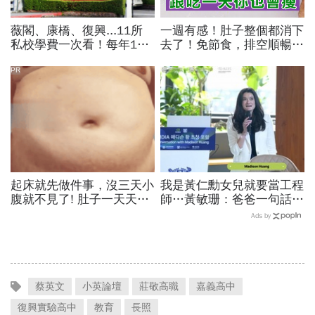
薇閣、康橋、復興...11所
一週有感！肚子整個都消下
私校學費一次看！每年100
去了！免節食，排空順暢就
萬值得嗎？專家教你如何籌
夠
出孩子教育費、還能兼存退
PR
休金
起床就先做件事，沒三天小
我是黃仁勳女兒就要當工程
腹就不見了! 肚子一天天變
師…黃敏珊：爸爸一句話，
小！
讓我從電機系改廚藝學校
Ads by
「追尋所愛比跟潮流更重
要」
蔡英文
小英論壇
莊敬高職
嘉義高中
復興實驗高中
教育
長照