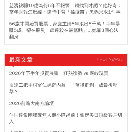
慈濟被騙10億為何5年不報警、錢找到才認？他好奇：
當年財報怎麼編…陳時中背「擋疫苗」黑鍋只求1件事
56歲才開始買股票，家庭主婦8年滾出8千萬！半年暴
賺5成、卻在股災「輝達殺在最低點」...她靠3個心法
翻身
最新文章
/ HOT NEWS /
2026年下半年投資展望：狂熱漲勢 vs 嚴峻現實
友達二把手柯富仁裸辭內幕！「落後群創」成最後稻
草？
2026前進大南方論壇
佳世達集團艦隊無人機小隊起飛！鎖定美日頂級客戶切
入