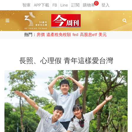
0
熱門：
房價
遺產稅免稅額
fed
高股息etf
美元
長照、心理假 青年這樣愛台灣