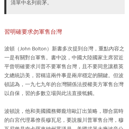
清單中名列前茅。
習明確要求勿軍售台灣
波頓（John Bolton）新書多次提到台灣，重點內容之
一是有關對台軍售。書中說，中國大陸國家主席習近
平曾明確要求川普不要軍售台灣，且不要同意讓蔡英
文總統訪美，習稱這兩件事是兩岸穩定的關鍵。但波
頓認為，一九七九年的台灣關係法授權美方軍售台灣
以自保，習的多數立場與此法直接牴觸。
波頓說，他和美國國務卿龐培歐訂出策略，聯合當時
的白宮代理幕僚長穆瓦尼，要說服川普軍售台灣，穆
瓦尼曾是南卡羅來納州眾議員，美國武器大廠波音公