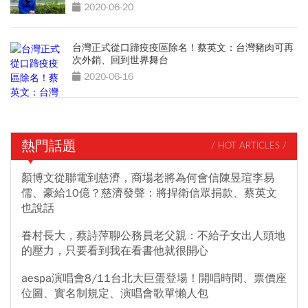
2020-06-20
台灣正式從口蹄疫疫區除名！蔡英文：台灣豬肉可再
次外銷、回到世界舞台
2020-06-16
熱門話題
/ HOT ARTICLES /
顏博文從聯電到慈濟，商場老將為何會信陳昱瑄李易
儒、豪給10億？慈濟發聲：將捍衛信眾捐款、蔡英文
也說話
眷村長大，蔡詩萍聊公務員老父親：不給子女出人頭地
的壓力，只要看到我在看書他就很開心
aespa演唱會8/11台北大巨蛋登場！開唱時間、票價座
位圖、實名制規定、演唱會歌單懶人包