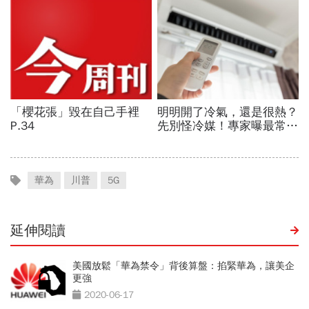
華為
川普
5G
延伸閱讀
美國放鬆「華為禁令」背後算盤：掐緊華為，讓美企
更強
2020-06-17