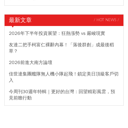
最新文章
/ HOT NEWS /
2026年下半年投資展望：狂熱漲勢 vs 嚴峻現實
友達二把手柯富仁裸辭內幕！「落後群創」成最後稻
草？
2026前進大南方論壇
佳世達集團艦隊無人機小隊起飛！鎖定美日頂級客戶切
入
今周刊30週年特輯｜更好的台灣：回望精彩風雲，預
見前瞻行動