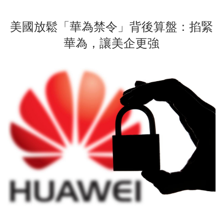
美國放鬆「華為禁令」背後算盤：掐緊
華為，讓美企更強