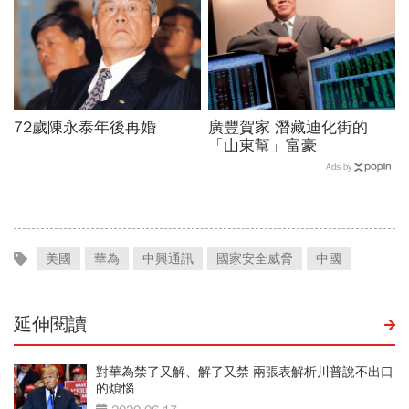
72歲陳永泰年後再婚
廣豐賀家 潛藏迪化街的
「山東幫」富豪
Ads by
美國
華為
中興通訊
國家安全威脅
中國
延伸閱讀
對華為禁了又解、解了又禁 兩張表解析川普說不出口
的煩惱