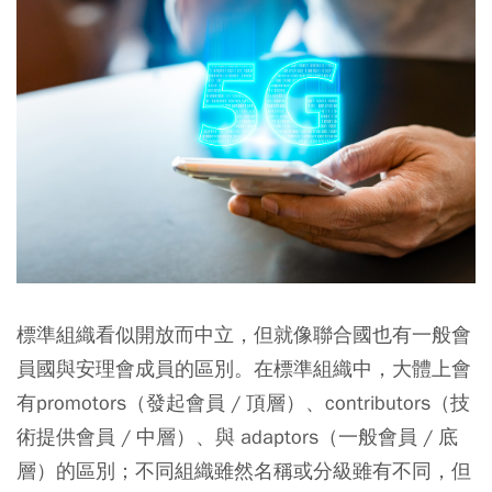
標準組織看似開放而中立，但就像聯合國也有一般會
員國與安理會成員的區別。在標準組織中，大體上會
有promotors（發起會員 / 頂層）、contributors（技
術提供會員 / 中層）、與 adaptors（一般會員 / 底
層）的區別；不同組織雖然名稱或分級雖有不同，但