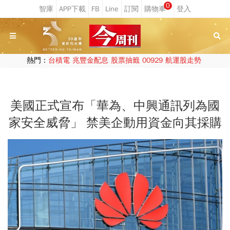
0
熱門：
台積電
兆豐金配息
股票抽籤
00929
航運股走勢
美國正式宣布「華為、中興通訊列為國
家安全威脅」 禁美企動用資金向其採購