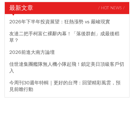
最新文章
/ HOT NEWS /
2026年下半年投資展望：狂熱漲勢 vs 嚴峻現實
友達二把手柯富仁裸辭內幕！「落後群創」成最後稻
草？
2026前進大南方論壇
佳世達集團艦隊無人機小隊起飛！鎖定美日頂級客戶切
入
今周刊30週年特輯｜更好的台灣：回望精彩風雲，預
見前瞻行動