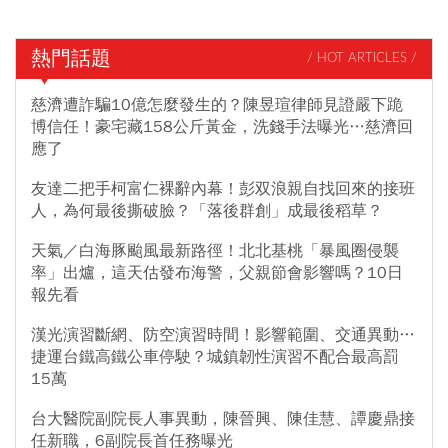
熱門話題
/ HOT ARTICLES /
慈濟遭詐騙10億怎麼發生的？陳昱瑄律師見證嚴下跪
博信任！豪宅藏158公斤黃金，洗錢手法曝光…慈濟回
應了
友達二把手柯富仁裸辭內幕！彭双浪親自找回來的接班
人，為何最後撕破臉？「落後群創」成最後稻草？
天氣／白海豚颱風最新路徑！北北基桃「暴風圈侵襲
率」出爐，這天估發布海警，父親節會影響嗎？10日
報先看
漢光演習斷網、防空演習時間！影響範圍、交通異動…
捷運台鐵高鐵公車停駛？城鎮韌性演習不配合最高罰
15萬
台大醫院副院長人事異動，陳晉興、陳佳慧、譚慶鼎接
任新職，6副院長首任務曝光