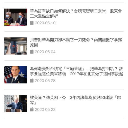
華為訂單缺口如何解決？台積電密研二奈米 股東會
三大重點全解析
2020-06-10
川普對華為開刀卻不讓它一刀斃命？兩關鍵數字暴露
原因
2020-06-04
為何老美對台積電「三顧茅廬」、把華為打到趴？ 故
事要從這位美軍將領 2017年在北京做了這回事說起
2020-05-28
被美逼？傳英相下令 3年內讓華為參與5G建設「歸
零」
2020-05-23