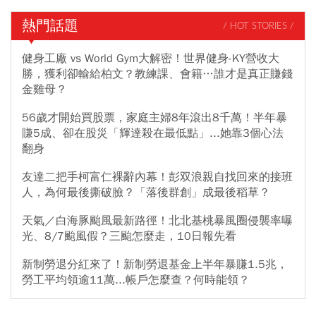
熱門話題
/ HOT STORIES /
健身工廠 vs World Gym大解密！世界健身-KY營收大
勝，獲利卻輸給柏文？教練課、會籍…誰才是真正賺錢
金雞母？
56歲才開始買股票，家庭主婦8年滾出8千萬！半年暴
賺5成、卻在股災「輝達殺在最低點」...她靠3個心法
翻身
友達二把手柯富仁裸辭內幕！彭双浪親自找回來的接班
人，為何最後撕破臉？「落後群創」成最後稻草？
天氣／白海豚颱風最新路徑！北北基桃暴風圈侵襲率曝
光、8/7颱風假？三颱怎麼走，10日報先看
新制勞退分紅來了！新制勞退基金上半年暴賺1.5兆，
勞工平均領逾11萬...帳戶怎麼查？何時能領？