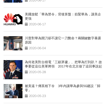
2020-06-17
美國放鬆「華為禁令」背後算盤：掐緊華為，讓美企
更強
2020-06-17
川普對華為開刀卻不讓它一刀斃命？兩關鍵數字暴露
原因
2020-06-04
為何老美對台積電「三顧茅廬」、把華為打到趴？ 故
事要從這位美軍將領 2017年在北京做了這回事說起
2020-05-28
被美逼？傳英相下令 3年內讓華為參與5G建設「歸
零」
2020-05-23