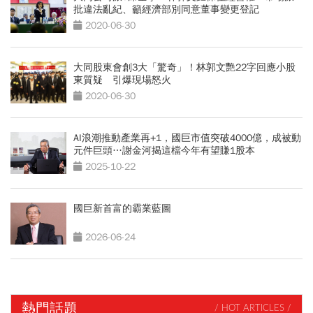
批違法亂紀、籲經濟部別同意董事變更登記
2020-06-30
大同股東會創3大「驚奇」！林郭文艷22字回應小股
東質疑 引爆現場怒火
2020-06-30
AI浪潮推動產業再+1，國巨市值突破4000億，成被動
元件巨頭…謝金河揭這檔今年有望賺1股本
2025-10-22
國巨新首富的霸業藍圖
2026-06-24
熱門話題
/ HOT ARTICLES /