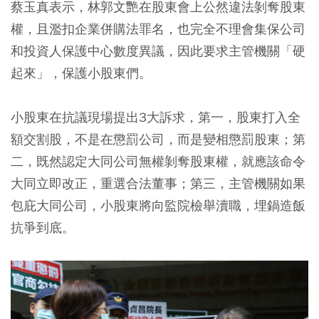
蔡玉真表示，林郭文艷在股東會上公然違法剝奪股東
權，且濫扣企業併購法罪名，也完全不理會集保公司
和投資人保護中心數度異議，因此要求主管機關「硬
起來」，保護小股東們。
小股東在抗議現場提出3大訴求，第一，股東打入全
額交割股，不是在懲罰公司，而是變相懲罰股東；第
二，既然認定大同公司無權剝奪股東權，就應該命令
大同立即改正，重選合法董事；第三，主管機關如果
包庇大同公司，小股東將向監院檢舉瀆職，埋鍋造飯
抗爭到底。