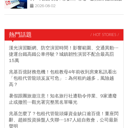
2026-08-02
熱門話題
/ HOT STORIES /
漢光演習斷網、防空演習時間！影響範圍、交通異動…
捷運台鐵高鐵公車停駛？城鎮韌性演習不配合最高罰
15萬
兆基百億財務危機！包租教母4年前收到房東私訊看出
「包租代管龍頭岌岌可危」：為何租約越多，風險越
高？
暑假跟團旅遊注意！知名旅行社遭勒令停業、9家遭廢
止或撤照…觀光署完整黑名單曝光
兆基怎麼了？包租代管龍頭爆資金缺口逾百億！董座閃
辭、趙姬投資操盤人失聯…187人組自救會，公司最新
聲明