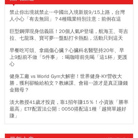
禁止你出境就禁止…中國出入境新規9/15上路，台灣
人小心「有去無回」？4種職業特別注意：前例在這
巨型鋼彈現身信義區！20個人氣IP登場，航海王、哥吉
拉、七龍珠、寶可夢…盤點打卡熱點，活動只到這天
早餐吃可頌、拿鐵傷心臟？心臟科名醫堅持20年、早
上9點前不做「5件事」：喝咖啡前先喝「這1杯」更護
心
健身工廠 vs World Gym大解密！世界健身-KY營收大
勝，獲利卻輸給柏文？教練課、會籍…誰才是真正賺錢
金雞母？
淡大教授41歲才投資，靠1招年賺15％！小資族「勝率
最高」ETF配置法公開：0050搭配這1種「越簡單越好
賺」