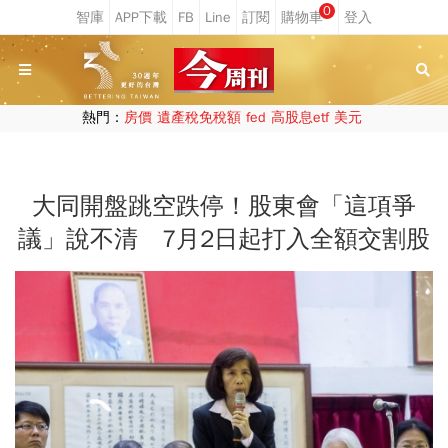
0
熱門：
房價
遺產稅免稅額
fed
高股息etf
美元
大同開盤跳空跌停！股東會「這項爭
議」說不清 7月2日起打入全額交割股