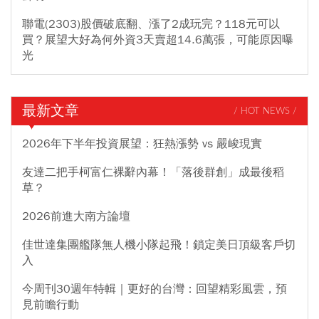
聯電(2303)股價破底翻、漲了2成玩完？118元可以
買？展望大好為何外資3天賣超14.6萬張，可能原因曝
光
最新文章
/ HOT NEWS /
2026年下半年投資展望：狂熱漲勢 vs 嚴峻現實
友達二把手柯富仁裸辭內幕！「落後群創」成最後稻
草？
2026前進大南方論壇
佳世達集團艦隊無人機小隊起飛！鎖定美日頂級客戶切
入
今周刊30週年特輯｜更好的台灣：回望精彩風雲，預
見前瞻行動