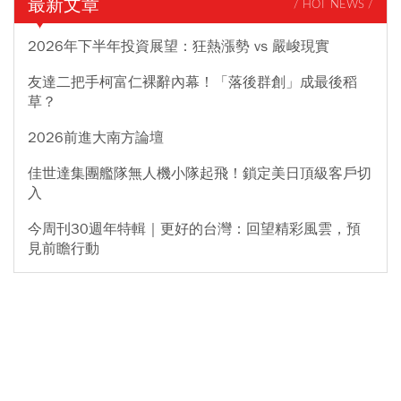
最新文章
/ HOT NEWS /
2026年下半年投資展望：狂熱漲勢 vs 嚴峻現實
友達二把手柯富仁裸辭內幕！「落後群創」成最後稻
草？
2026前進大南方論壇
佳世達集團艦隊無人機小隊起飛！鎖定美日頂級客戶切
入
今周刊30週年特輯｜更好的台灣：回望精彩風雲，預
見前瞻行動