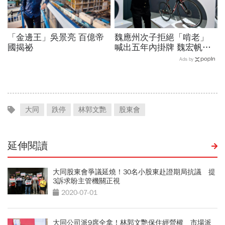
「金邊王」吳景亮 百億帝
魏應州次子拒絕「啃老」
國揭祕
喊出五年內掛牌 魏宏帆繳
出品牌路上首張成績單
Ads by
大同
跌停
林郭文艷
股東會
延伸閱讀
大同股東會爭議延燒！30名小股東赴證期局抗議 提
3訴求盼主管機關正視
2020-07-01
大同公司派9席全拿！林郭文艷保住經營權 市場派