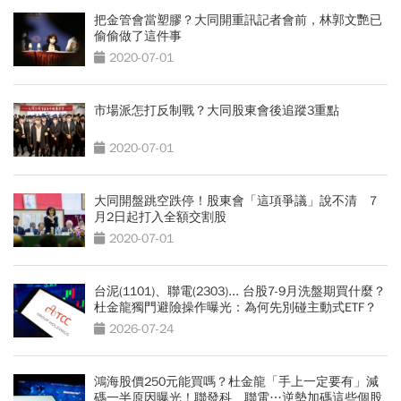
把金管會當塑膠？大同開重訊記者會前，林郭文艷已
偷偷做了這件事
2020-07-01
市場派怎打反制戰？大同股東會後追蹤3重點
2020-07-01
大同開盤跳空跌停！股東會「這項爭議」說不清 7
月2日起打入全額交割股
2020-07-01
台泥(1101)、聯電(2303)... 台股7-9月洗盤期買什麼？
杜金龍獨門避險操作曝光：為何先別碰主動式ETF？
2026-07-24
鴻海股價250元能買嗎？杜金龍「手上一定要有」減
碼一半原因曝光！聯發科、聯電…逆勢加碼這些個股