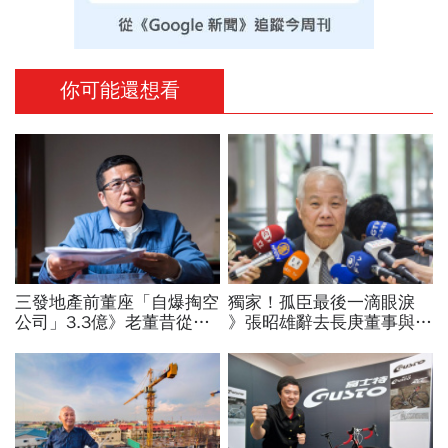
你可能還想看
三發地產前董座「自爆掏空
獨家！孤臣最後一滴眼淚
公司」3.3億》老董昔從精
》張昭雄辭去長庚董事與革
神病院脫逃、董娘阻擋查
新小組召集人
帳 這家獲利創6年新高的
公司怎麼了？