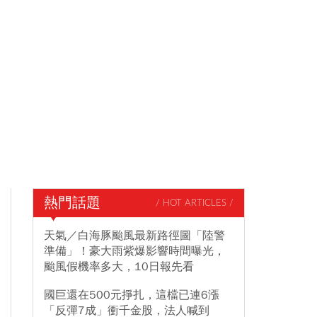
熱門話題
/ HOT ARTICLES /
天氣／白海豚颱風最新路徑圖「陸警
準備」！豪大雨紫爆影響時間曝光，
颱風假機率多大，10日報先看
國巨還在500元掙扎，這檔已連6漲
「反彈7成」衝千金股，法人喊到