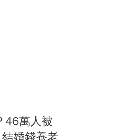
46萬人被
：結婚錢養老