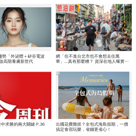
新趨勢「外泌體＋矽谷電波
網「住不進台北市也不會想去住萬
開啟高階養膚新世代
華」...真有那麼糟？ 資深在地人曝實
情！
PR
中求勝的兩大關鍵 P.36
出國花費難抓？全包式海島假期，一價
搞定食宿玩樂，省錢更省心！