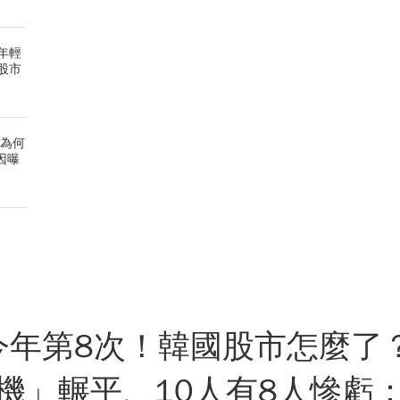
年輕
股市
、為何
因曝
今年第8次！韓國股市怎麼了？
機」輾平、10人有8人慘虧