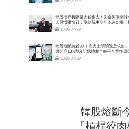
2026-07-24
韓股槓桿折斷巨大殺傷力！謝金河嘆南韓
人習慣賺快錢，像給飆車少年吃迷幻藥：
穩下來才能喘口氣
2026-07-29
韓股熔斷急殺8%！海力士明明說需求好
還閃崩13%帶衰記憶體股全躺平？背後原
光
2026-07-29
韓股熔斷
「槓桿絞肉