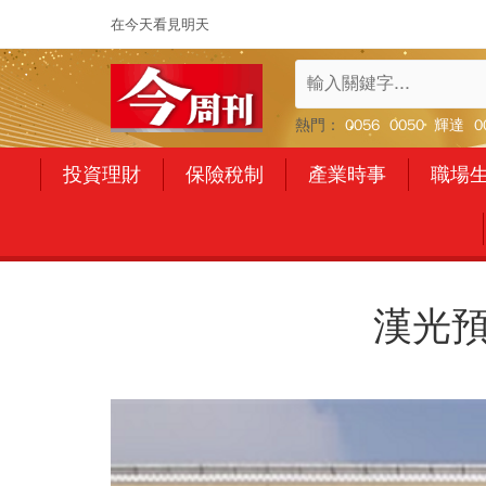
在今天看見明天
熱門：
0056
0050
輝達
0
投資理財
保險稅制
產業時事
職場
漢光預