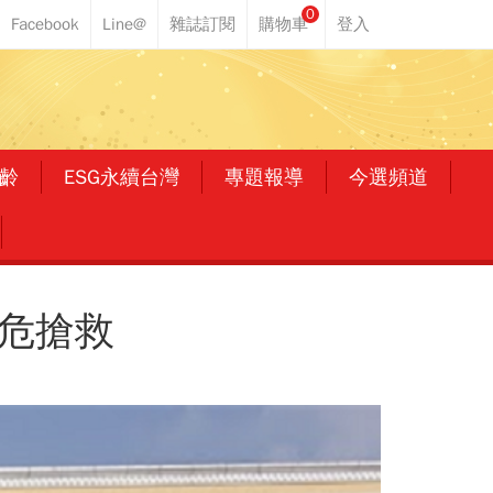
0
齡
ESG永續台灣
專題報導
今選頻道
命危搶救