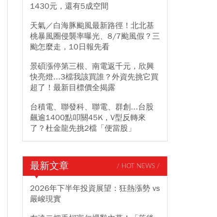
1430元，還有5成空間
天氣／白海豚颱風最新路徑！北北基
桃暴風圈侵襲率曝光、8/7颱風假？三
颱怎麼走，10日報先看
景碩漲停第三根、南電返千元，欣興
快亮燈...3檔我該買誰？外資先挑它買
超了！最新目標價全揭露
台積電、聯發科、聯電、群創...台股
飆逾1400點叩關45K，V型反轉來
了？杜金龍先挑2檔「便當股」
最新文章
/ HOT NEWS /
2026年下半年投資展望：狂熱漲勢 vs
嚴峻現實