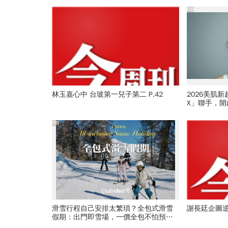
PR
林玉嘉心中 台玻第一兒子第二 P.42
2026美肌
X」聯手，
PR
滑雪行程自己安排太繁瑣？全包式滑雪
謝長廷企圖逆
假期：出門即雪場，一價全包不怕預算
爆表！