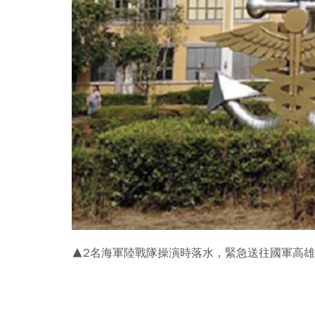
▲2名海軍陸戰隊操演時落水，緊急送往國軍高