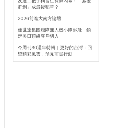
友達二把手柯富仁裸辭內幕！「落後
群創」成最後稻草？
2026前進大南方論壇
佳世達集團艦隊無人機小隊起飛！鎖
定美日頂級客戶切入
今周刊30週年特輯｜更好的台灣：回
望精彩風雲，預見前瞻行動