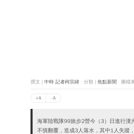
中時 記者柯宗緯
焦點新聞
+A
-A
海軍陸戰隊99旅步2營今（3）日進行
不慎翻覆，造成3人落水，其中1人失蹤