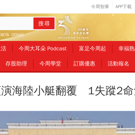
搜尋
0878
00940
生活
今周大耳朵 Podcast
富足今周起
幸福熟
存股助理
今周學堂
訂購優惠
活動報名
演海陸小艇翻覆 1失蹤2