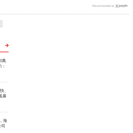
Recommended by
6萬
虧：
麼快、
風暴
，海
公司