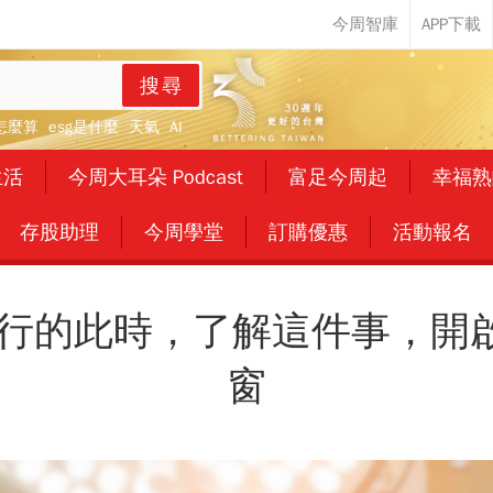
搜尋
怎麼算
esg是什麼
天氣
AI
生活
今周大耳朵 Podcast
富足今周起
幸福熟
存股助理
今周學堂
訂購優惠
活動報名
19盛行的此時，了解這件事，
窗