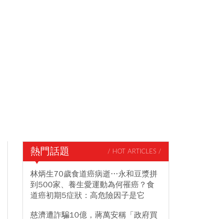
熱門話題
/ HOT ARTICLES /
林炳生70歲食道癌病逝…永和豆漿拼
到500家、養生愛運動為何罹癌？食
道癌初期5症狀：高危險因子是它
慈濟遭詐騙10億，蔣萬安稱「政府買