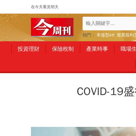
在今天看見明天
熱門：
市值型etf
股票股利
投資理財
保險稅制
產業時事
職場
COVID-