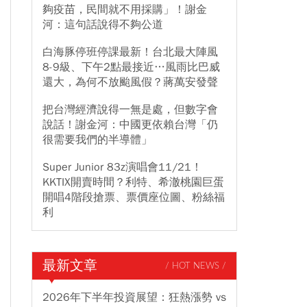
夠疫苗，民間就不用採購」！謝金
河：這句話說得不夠公道
白海豚停班停課最新！台北最大陣風
8-9級、下午2點最接近…風雨比巴威
還大，為何不放颱風假？蔣萬安發聲
把台灣經濟說得一無是處，但數字會
說話！謝金河：中國更依賴台灣「仍
很需要我們的半導體」
Super Junior 83z演唱會11/21！
KKTIX開賣時間？利特、希澈桃園巨蛋
開唱4階段搶票、票價座位圖、粉絲福
利
最新文章
/ HOT NEWS /
2026年下半年投資展望：狂熱漲勢 vs