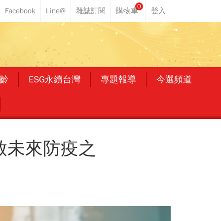
0
齡
ESG永續台灣
專題報導
今選頻道
開啟未來防疫之