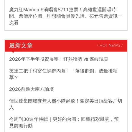
魔力紅Maroon 5演唱會8/11搶票！高雄世運開唱時
間、票價座位圖、理想國會員優先購、拓元售票資訊一
次看
最新文章
/ HOT NEWS /
2026年下半年投資展望：狂熱漲勢 vs 嚴峻現實
友達二把手柯富仁裸辭內幕！「落後群創」成最後稻
草？
2026前進大南方論壇
佳世達集團艦隊無人機小隊起飛！鎖定美日頂級客戶切
入
今周刊30週年特輯｜更好的台灣：回望精彩風雲，預
見前瞻行動