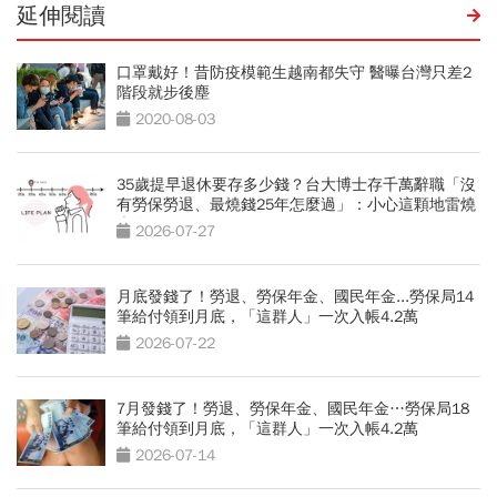
延伸閱讀
口罩戴好！昔防疫模範生越南都失守 醫曝台灣只差2
階段就步後塵
2020-08-03
35歲提早退休要存多少錢？台大博士存千萬辭職「沒
有勞保勞退、最燒錢25年怎麼過」：小心這顆地雷燒
光存款
2026-07-27
月底發錢了！勞退、勞保年金、國民年金...勞保局14
筆給付領到月底，「這群人」一次入帳4.2萬
2026-07-22
7月發錢了！勞退、勞保年金、國民年金…勞保局18
筆給付領到月底，「這群人」一次入帳4.2萬
2026-07-14