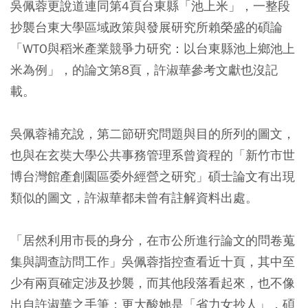
吳佩蓉更說道連同第4頁台東縣「池上米」，一整段
抄襲台東大學區域政策與發展研究所賴榮盛的碩論
「WTO與稻米產業競爭力研究：以台東縣池上鄉池上
米為例」，的論文第8頁，許淑華參考文獻也沒記
載。
吳佩蓉補充說，第二節研究問題與目的所列的圖文，
也與在玄奘大學公共事務管理系曾資程的「新竹市世
博台灣館產創園區委外經營之研究」碩士論文有出現
類似的圖文，許淑華都未曾有註解資料出處。
「居然利用市長的身分，在市公所進行論文的問卷蒐
集與調查訪問工作」吳佩蓉指控查看近十頁，其中至
少有兩頁確定涉及抄襲，而其他段落看起來，也不像
出自許淑華之手筆；更大酸她是「省力女抄人」，碩