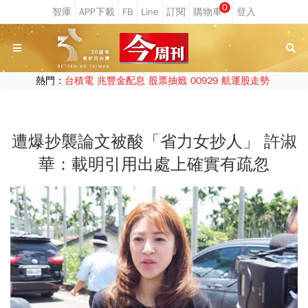
0
熱門：
台積電
兆豐金配息
股票抽籤
00929
航運股走勢
遭爆抄襲論文被酸「省力女抄人」 許淑
華：載明引用出處上確實有疏忽