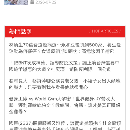
2026-07-22
熱門話題
/ HOT ARTICLES /
林炳生70歲食道癌病逝…永和豆漿拼到500家、養生愛
運動為何罹癌？食道癌初期5症狀：高危險因子是它
「把BNT吹成神藥、誤導防疫政策」誰上演台灣需要中
國施予恩惠的大戲？杜奕瑾：還防疫團隊一個公道
眷村長大，蔡詩萍聊公務員老父親：不給子女出人頭地
的壓力，只要看到我在看書他就很開心
健身工廠 vs World Gym大解密！世界健身-KY營收大
勝，獲利卻輸給柏文？教練課、會籍…誰才是真正賺錢
金雞母？
國巨(2327)股價腰斬又漲停，該賣還是續抱？杜金龍預
言重演華城狂飆走勢「解套時間曝光」！群創、南亞科