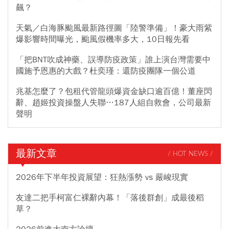
飆？
天氣／白海豚颱風最新路徑圖「陸警準備」！豪大雨紫
爆影響時間曝光，颱風假機率多大，10日報先看
「把BNT吹成神藥、誤導防疫政策」誰上演台灣需要中
國施予恩惠的大戲？杜奕瑾：還防疫團隊一個公道
兆基怎麼了？包租代管龍頭爆資金缺口逾百億！董座閃
辭、趙姬投資操盤人失聯…187人組自救會，公司最新
聲明
最新文章
/ HOT NEWS /
2026年下半年投資展望：狂熱漲勢 vs 嚴峻現實
友達二把手柯富仁裸辭內幕！「落後群創」成最後稻
草？