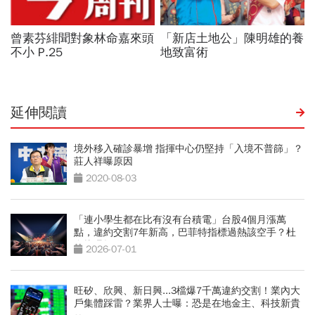
延伸閱讀
境外移入確診暴增 指揮中心仍堅持「入境不普篩」？
莊人祥曝原因
2020-08-03
「連小學生都在比有沒有台積電」台股4個月漲萬
點，違約交割7年新高，巴菲特指標過熱該空手？杜
金龍曝操作
2026-07-01
旺矽、欣興、新日興...3檔爆7千萬違約交割！業內大
戶集體踩雷？業界人士曝：恐是在地金主、科技新貴