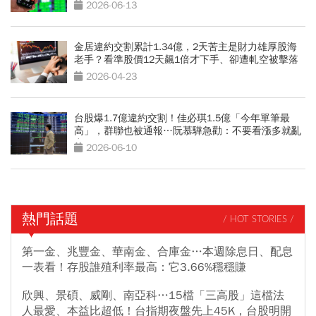
2026-06-13
金居違約交割累計1.34億，2天苦主是財力雄厚股海
老手？看準股價12天飆1倍才下手、卻遭軋空被擊落
2026-04-23
台股爆1.7億違約交割！佳必琪1.5億「今年單筆最
高」，群聯也被通報…阮慕驊急勸：不要看漲多就亂
空
2026-06-10
熱門話題
/ HOT STORIES /
第一金、兆豐金、華南金、合庫金…本週除息日、配息
一表看！存股誰殖利率最高：它3.66%穩穩賺
欣興、景碩、威剛、南亞科…15檔「三高股」這檔法
人最愛、本益比超低！台指期夜盤先上45K，台股明開