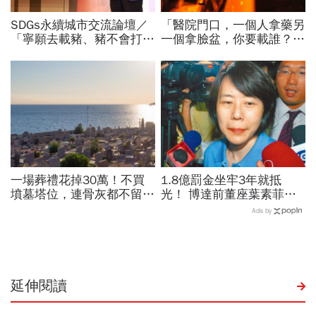
SDGs永續城市交流論壇／
「醫院門口，一個人拿藥另
「寧願去載豬、豬不會打
一個拿臉盆，你要載誰？」
1999」翻轉客運司機荒！
一個計程車司機給我們上了
桃園市4大倡議，重構公共
13年的MBA課
運輸DNA
一場葬禮花掉30萬！不買
1.8億罰金坐牢3年就抵
墳墓塔位，連骨灰都不留的
光！ 博達前董座葉素菲今
「終極零葬」，讓子女從墓
出監快閃
Ads by
地的重擔解放
延伸閱讀