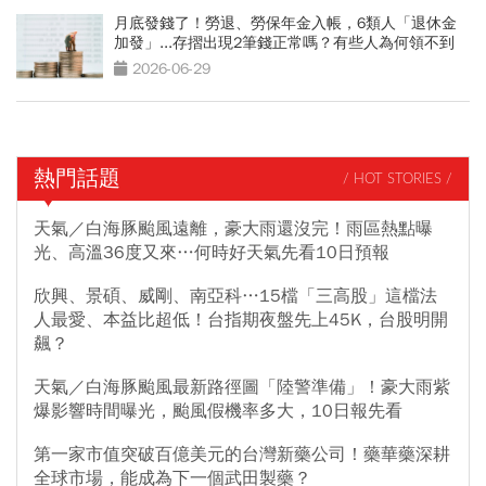
月底發錢了！勞退、勞保年金入帳，6類人「退休金
加發」...存摺出現2筆錢正常嗎？有些人為何領不到
2026-06-29
熱門話題
/ HOT STORIES /
天氣／白海豚颱風遠離，豪大雨還沒完！雨區熱點曝
光、高溫36度又來…何時好天氣先看10日預報
欣興、景碩、威剛、南亞科…15檔「三高股」這檔法
人最愛、本益比超低！台指期夜盤先上45K，台股明開
飆？
天氣／白海豚颱風最新路徑圖「陸警準備」！豪大雨紫
爆影響時間曝光，颱風假機率多大，10日報先看
第一家市值突破百億美元的台灣新藥公司！藥華藥深耕
全球市場，能成為下一個武田製藥？