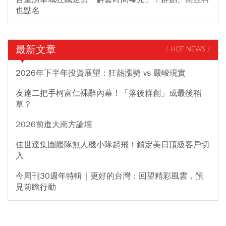
也點名
最新文章
/ HOT NEWS /
2026年下半年投資展望：狂熱漲勢 vs 嚴峻現實
友達二把手柯富仁裸辭內幕！「落後群創」成最後稻
草？
2026前進大南方論壇
佳世達集團艦隊無人機小隊起飛！鎖定美日頂級客戶切
入
今周刊30週年特輯｜更好的台灣：回望精彩風雲，預
見前瞻行動