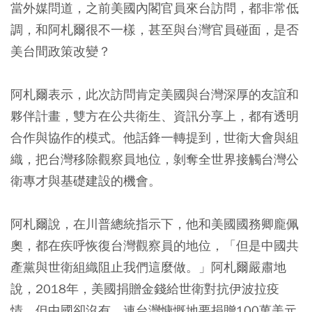
當外媒問道，之前美國內閣官員來台訪問，都非常低
調，和阿札爾很不一樣，甚至與台灣官員碰面，是否
美台間政策改變？
阿札爾表示，此次訪問肯定美國與台灣深厚的友誼和
夥伴計畫，雙方在公共衛生、資訊分享上，都有透明
合作與協作的模式。他話鋒一轉提到，世衛大會與組
織，把台灣移除觀察員地位，剝奪全世界接觸台灣公
衛專才與基礎建設的機會。
阿札爾說，在川普總統指示下，他和美國國務卿龐佩
奧，都在疾呼恢復台灣觀察員的地位，「但是中國共
產黨與世衛組織阻止我們這麼做。」阿札爾嚴肅地
說，2018年，美國捐贈金錢給世衛對抗伊波拉疫
情，但中國卻沒有，連台灣慷慨地要捐贈100萬美元