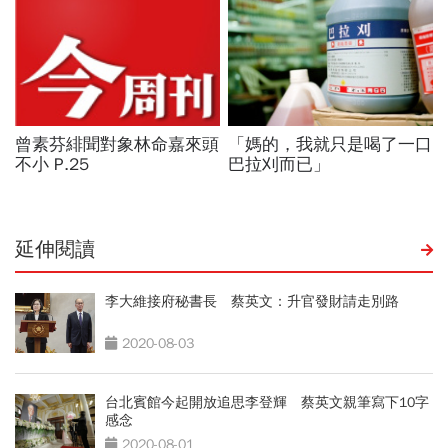
延伸閱讀
李大維接府秘書長 蔡英文：升官發財請走別路
2020-08-03
台北賓館今起開放追思李登輝 蔡英文親筆寫下10字
感念
2020-08-01