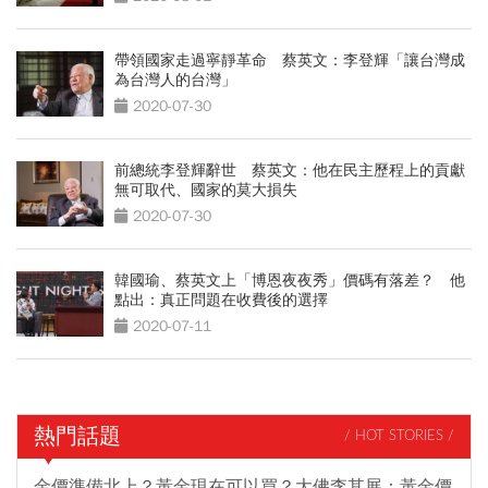
帶領國家走過寧靜革命 蔡英文：李登輝「讓台灣成
為台灣人的台灣」
2020-07-30
前總統李登輝辭世 蔡英文：他在民主歷程上的貢獻
無可取代、國家的莫大損失
2020-07-30
韓國瑜、蔡英文上「博恩夜夜秀」價碼有落差？ 他
點出：真正問題在收費後的選擇
2020-07-11
熱門話題
/ HOT STORIES /
金價準備北上？黃金現在可以買？大佛李其展：黃金價