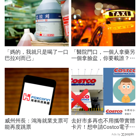
「媽的，我就只是喝了一口
「醫院門口，一個人拿藥另
巴拉刈而已」
一個拿臉盆，你要載誰？」
一個計程車司機給我們上了
13年的MBA課
威州州長：鴻海就業支票可
去好市多再也不用攜帶實體
能再度跳票
卡片！想申請Costco電子會
員卡 圖文懶人包看這裡
Ads by