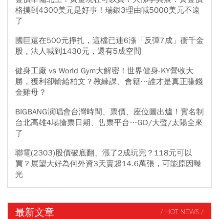
格摸到4300美元是好事！瑞銀3理由喊5000美元不遠
了
國巨還在500元掙扎，這檔已連6漲「反彈7成」衝千金
股，法人喊到1430元，還有5成空間
健身工廠 vs World Gym大解密！世界健身-KY營收大
勝，獲利卻輸給柏文？教練課、會籍…誰才是真正賺錢
金雞母？
BIGBANG演唱會台灣時間、票價、座位圖出爐！實名制
台北高雄4場搶票日期、售票平台…GD/大聲/太陽全來
了
聯電(2303)股價破底翻、漲了2成玩完？118元可以
買？展望大好為何外資3天賣超14.6萬張，可能原因曝
光
最新文章
/ HOT NEWS /