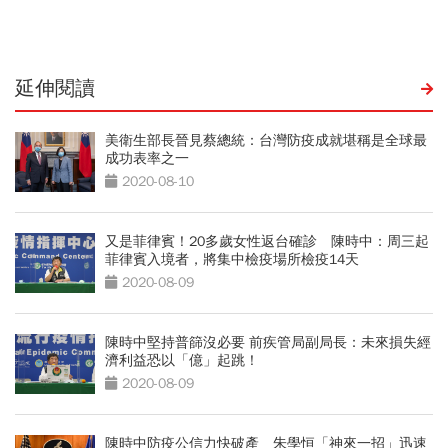
延伸閱讀
美衛生部長晉見蔡總統：台灣防疫成就堪稱是全球最
成功表率之一
2020-08-10
又是菲律賓！20多歲女性返台確診 陳時中：周三起
菲律賓入境者，將集中檢疫場所檢疫14天
2020-08-09
陳時中堅持普篩沒必要 前疾管局副局長：未來損失經
濟利益恐以「億」起跳！
2020-08-09
陳時中防疫公信力快破產 朱學恒「神來一招」迅速