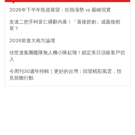
2026年下半年投資展望：狂熱漲勢 vs 嚴峻現實
友達二把手柯富仁裸辭內幕！「落後群創」成最後稻
草？
2026前進大南方論壇
佳世達集團艦隊無人機小隊起飛！鎖定美日頂級客戶切
入
今周刊30週年特輯｜更好的台灣：回望精彩風雲，預
見前瞻行動