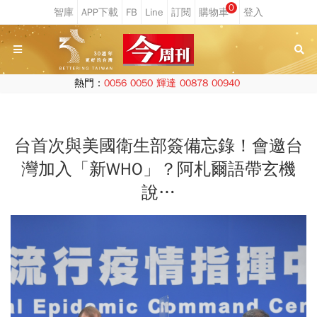
0
熱門：
0056
0050
輝達
00878
00940
台首次與美國衛生部簽備忘錄！會邀台
灣加入「新WHO」？阿札爾語帶玄機
說…