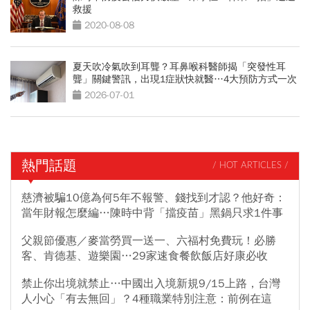
救援
2020-08-08
夏天吹冷氣吹到耳聾？耳鼻喉科醫師揭「突發性耳
聾」關鍵警訊，出現1症狀快就醫…4大預防方式一次
看
2026-07-01
熱門話題
/ HOT ARTICLES /
慈濟被騙10億為何5年不報警、錢找到才認？他好奇：
當年財報怎麼編…陳時中背「擋疫苗」黑鍋只求1件事
父親節優惠／麥當勞買一送一、六福村免費玩！必勝
客、肯德基、遊樂園…29家速食餐飲飯店好康必收
禁止你出境就禁止…中國出入境新規9/15上路，台灣
人小心「有去無回」？4種職業特別注意：前例在這