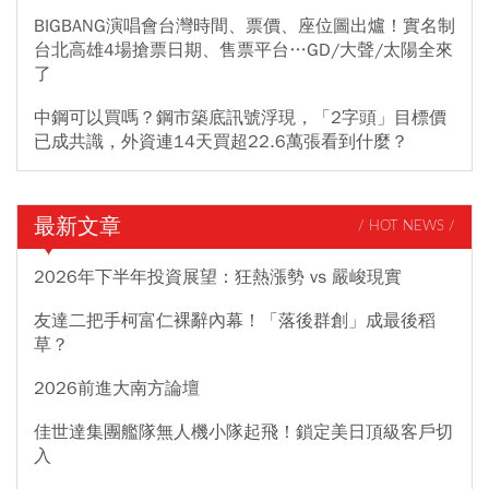
BIGBANG演唱會台灣時間、票價、座位圖出爐！實名制
台北高雄4場搶票日期、售票平台…GD/大聲/太陽全來
了
中鋼可以買嗎？鋼市築底訊號浮現，「2字頭」目標價
已成共識，外資連14天買超22.6萬張看到什麼？
最新文章
/ HOT NEWS /
2026年下半年投資展望：狂熱漲勢 vs 嚴峻現實
友達二把手柯富仁裸辭內幕！「落後群創」成最後稻
草？
2026前進大南方論壇
佳世達集團艦隊無人機小隊起飛！鎖定美日頂級客戶切
入