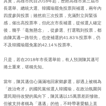
其實，高雄市民自2018年起，歷經高雄市第三屆市
長選舉、總統大選、韓國瑜罷免投票與補選，兩年內
四度參與投票；雖然前三次投票，充滿對立與緊張
感，催出高投票率，但此次市長補選，從候選人確定
後，幾乎「毫無懸念」，從參選、打選戰到投票，都
由陳其邁一路領先，也使補選的41.83％投票率，仍
不及韓國瑜罷免案的42.14％投票率。
只是，若在2018年市長選舉前，有人預測陳其邁可
捲土重來，堪稱先知。
當年，陳其邁信心滿滿地回家鄉參選，卻遇上被稱為
「政治奇才」的國民黨候選人韓國瑜，在政治氛圍與
選民期待改變的風向下，陳其邁以15萬票差距慘敗。
但被支持者稱為「邁邁」的他，不時帶著愛貓上直