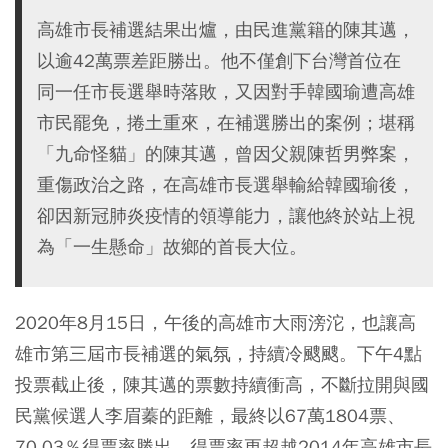
高雄市長補選結果出爐，由民進黨籍的陳其邁，
以逾42萬票差距勝出。他不僅創下台灣首位在
同一任市長選舉時落敗，又因對手韓國瑜遭高雄
市民罷免，捲土重來，在補選勝出的案例；堪稱
「九命怪貓」的陳其邁，曾因父親陳哲男弊案，
重傷政治之路，在高雄市長選舉輸給韓國瑜後，
卻因新冠肺炎疫情的領導能力，讓他終於站上視
為「一生懸命」故鄉的首長大位。
2020年8月15日，午後的高雄市大雨滂沱，也讓高
雄市第三屆市長補選的氣氛，持續冷颼颼。下午4點
投票截止後，陳其邁的票數持續衝高，不斷拉開與國
民黨候選人李眉蓁的距離，最終以67萬1804票、
70.03％得票率勝出。得票率更超越2014年高雄市長