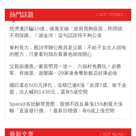
熱門話題
/ HOT STORIES /
慈濟遭詐騙10億，蔣萬安稱「政府買夠疫苗，民間就
不用採購」！謝金河：這句話說得不夠公道
眷村長大，蔡詩萍聊公務員老父親：不給子女出人頭地
的壓力，只要看到我在看書他就很開心
父親節優惠／麥當勞買一送一、六福村免費玩！必勝
客、肯德基、遊樂園…29家速食餐飲飯店好康必收
國巨還在500元掙扎，這檔已連6漲「反彈7成」衝千金
股，法人喊到1430元，還有5成空間
SpaceX首批解禁賣壓，股價不跌反暴漲15%創最大漲
幅「直逼發行價」！最新目標價：有6成上漲空間
最新文章
/ HOT NEWS /