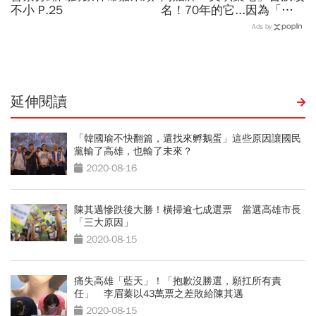
不小 P.25
名！70年的它...因為「一
個字」被迫換裝
Ads by
延伸閱讀
「韓國瑜不快翻篇，還找來孵鵝蛋」這些原因讓國民
黨輸了高雄，也輸了未來？
2020-08-16
陳其邁慘跌後大勝！橫掃逾七成選票 當選高雄市長
「三大原因」
2020-08-15
痛失高雄「藍天」！「抱歉沒勝選，願扛所有責
任」 李眉蓁以43萬票之差敗給陳其邁
2020-08-15