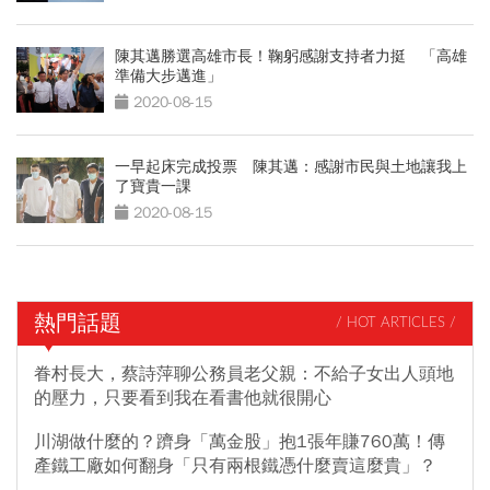
陳其邁勝選高雄市長！鞠躬感謝支持者力挺 「高雄
準備大步邁進」
2020-08-15
一早起床完成投票 陳其邁：感謝市民與土地讓我上
了寶貴一課
2020-08-15
熱門話題
/ HOT ARTICLES /
眷村長大，蔡詩萍聊公務員老父親：不給子女出人頭地
的壓力，只要看到我在看書他就很開心
川湖做什麼的？躋身「萬金股」抱1張年賺760萬！傳
產鐵工廠如何翻身「只有兩根鐵憑什麼賣這麼貴」？