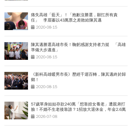
痛失高雄「藍天」！「抱歉沒勝選，願扛所有責
任」 李眉蓁以43萬票之差敗給陳其邁
2020-08-15
陳其邁勝選高雄市長！鞠躬感謝支持者力挺 「高雄
準備大步邁進」
2020-08-15
《新科高雄暖男市長》歷經千迴百轉，陳其邁終於歸
鄉！
2020-08-15
57歲單身姑姑存款240萬「想靠姪女養老」遭親弟打
臉！不婚不生老後靠誰？1招放大退休金，年金2.6萬
滾到3.7萬
2026-07-08