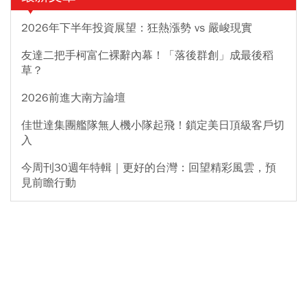
2026年下半年投資展望：狂熱漲勢 vs 嚴峻現實
友達二把手柯富仁裸辭內幕！「落後群創」成最後稻
草？
2026前進大南方論壇
佳世達集團艦隊無人機小隊起飛！鎖定美日頂級客戶切
入
今周刊30週年特輯｜更好的台灣：回望精彩風雲，預
見前瞻行動