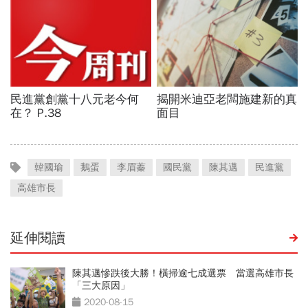
韓國瑜
鵝蛋
李眉蓁
國民黨
陳其邁
民進黨
高雄市長
延伸閱讀
陳其邁慘跌後大勝！橫掃逾七成選票 當選高雄市長
「三大原因」
2020-08-15