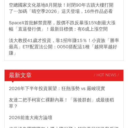
空總國家文化基地8月開放！封閉90年古蹟大樓打開
了…加碼「晴空季2026」這天登場，16件作品必看
SpaceX首批解禁賣壓，股價不跌反暴漲15%創最大漲
幅「直逼發行價」！最新目標價：有6成上漲空間
淡大教授41歲才投資，靠1招年賺15％！小資族「勝率
最高」ETF配置法公開：0050搭配這1種「越簡單越好
賺」
最新文章
/ HOT NEWS /
2026年下半年投資展望：狂熱漲勢 vs 嚴峻現實
友達二把手柯富仁裸辭內幕！「落後群創」成最後稻
草？
2026前進大南方論壇