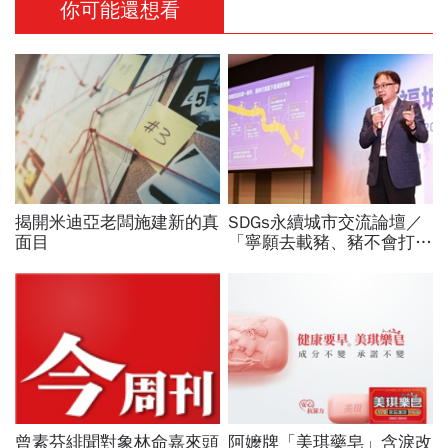
你可能還想看
揭開米迪亞老闆施建新的真
SDGs永續城市交流論壇／
面目
「寧願去載豬、豬不會打
1999」翻轉客運司機荒！
桃園市4大倡議，重構公共
運輸DNA
曾素芬緋聞對象林命嘉來頭
阿嬤牌「美琪藥皂」含淚改