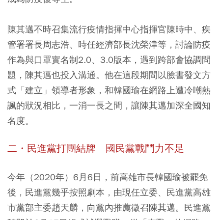
陳其邁不時召集流行疫情指揮中心指揮官陳時中、疾
管署署長周志浩、時任經濟部長沈榮津等，討論防疫
作為與口罩實名制2.0、3.0版本，遇到跨部會協調問
題，陳其邁也投入溝通。他在這段期間以臉書發文方
式「建立」領導者形象，和韓國瑜在網路上遭冷嘲熱
諷的狀況相比，一消一長之間，讓陳其邁加深全國知
名度。
二・民進黨打團結牌 國民黨戰鬥力不足
今年（2020年）6月6日，前高雄市長韓國瑜被罷免
後，民進黨幾乎按照劇本，由現任立委、民進黨高雄
市黨部主委趙天麟，向黨內推薦徵召陳其邁。民進黨