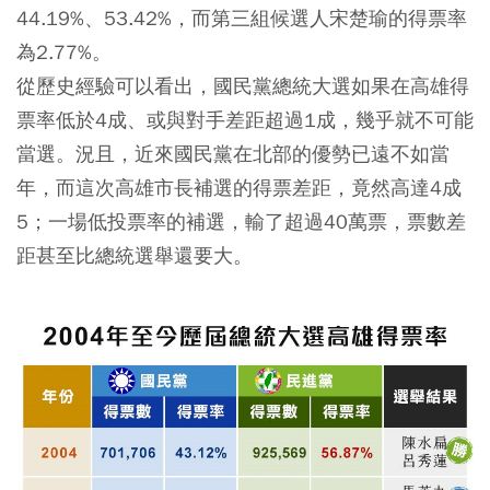
44.19%、53.42%，而第三組候選人宋楚瑜的得票率
為2.77%。
從歷史經驗可以看出，國民黨總統大選如果在高雄得
票率低於4成、或與對手差距超過1
成，幾乎就不可能
當選。
況且，近來國民黨在北部的優勢已遠不如當
年，而
這次高雄市長補選的得票差距，竟然高達
4
成
5
；一場低投票率的補選，輸了超過40
萬票，票數差
距甚至比總統選舉還要大。