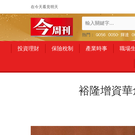
在今天看見明天
熱門：
0056
0050
輝達
0
投資理財
保險稅制
產業時事
職場
裕隆增資華