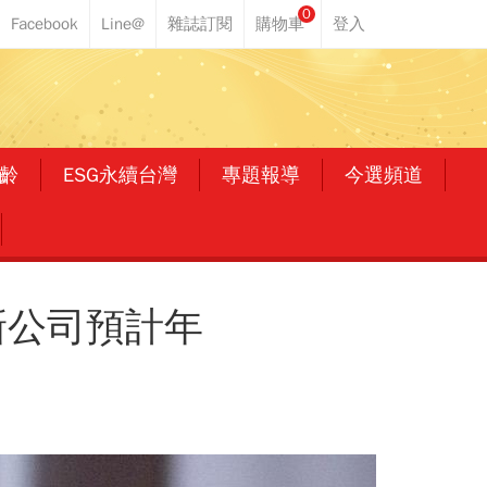
0
齡
ESG永續台灣
專題報導
今選頻道
新公司預計年