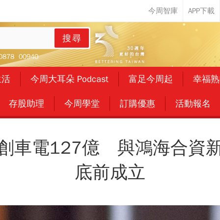
搜尋
0878
00940
生活
今周大耳朵 Podcast
富足今周起
幸福熟
存股助理
今周學堂
訂購優惠
活動報名
創車電127億 與鴻海合資
底前成立