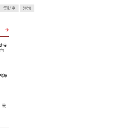
電動車
鴻海
捷先
個市
鴻海
 嚴