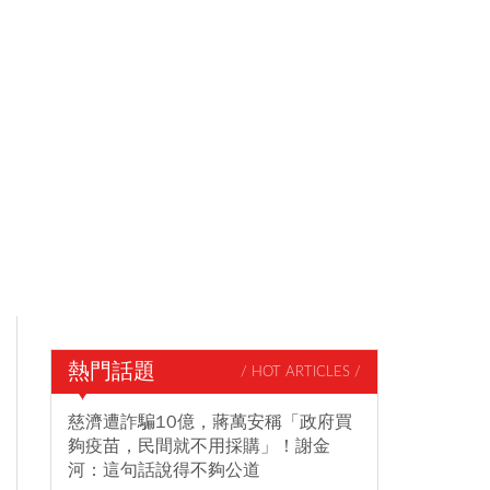
熱門話題
/ HOT ARTICLES /
慈濟遭詐騙10億，蔣萬安稱「政府買
夠疫苗，民間就不用採購」！謝金
河：這句話說得不夠公道