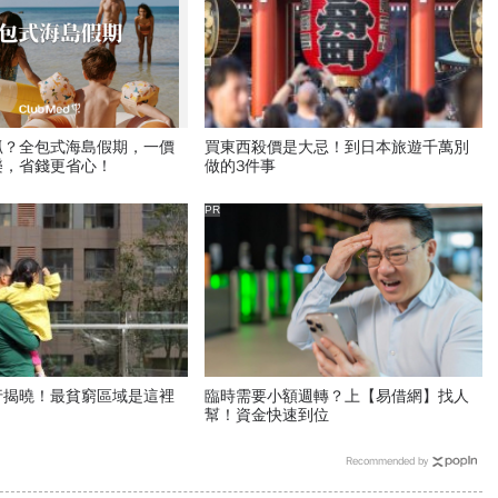
抓？全包式海島假期，一價
買東西殺價是大忌！到日本旅遊千萬別
樂，省錢更省心！
做的3件事
PR
行揭曉！最貧窮區域是這裡
臨時需要小額週轉？上【易借網】找人
幫！資金快速到位
Recommended by