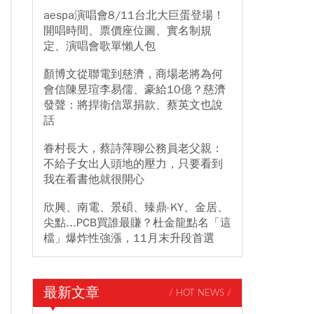
aespa演唱會8/11台北大巨蛋登場！
開唱時間、票價座位圖、實名制規
定、演唱會歌單懶人包
顏博文從聯電到慈濟，商場老將為何
會信陳昱瑄李易儒、豪給10億？慈濟
發聲：將捍衛信眾捐款、蔡英文也說
話
眷村長大，蔡詩萍聊公務員老父親：
不給子女出人頭地的壓力，只要看到
我在看書他就很開心
欣興、南電、景碩、臻鼎-KY、金居、
尖點...PCB買誰最賺？杜金龍點名「這
檔」爆炸性強漲，11月末升段首選
最新文章
/ HOT NEWS /