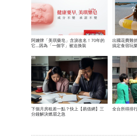
阿嬤牌「美琪藥皂」含淚改名！70年的
出國花費難
它...因為「一個字」被迫換裝
搞定食宿玩
PR
下個月房租差一點？快上【易借網】三
全台所得排
分鐘解決燃眉之急