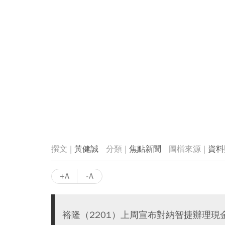
黃健誠
焦點新聞
資料
+A
-A
裕隆（2201）上周宣布對納智捷辦理現