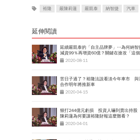
裕隆
嚴陳莉蓮
嚴凱泰
納智捷
汽車
延伸閱讀
延續嚴凱泰的「自主品牌夢」…為何納智
減資99％再增資60億？關鍵在搶攻「這
場」
2020-08-11
苦日子過了？裕隆法說看淡今年車市 與
合作明年將推新車
2020-04-15
狠打244億元虧損 投資人嚇到賣出持股
陳莉蓮為何要讓裕隆財報這麼難看？
2020-04-01