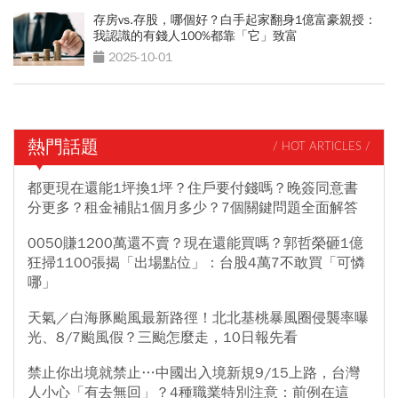
存房vs.存股，哪個好？白手起家翻身1億富豪親授：
我認識的有錢人100%都靠「它」致富
2025-10-01
熱門話題
/ HOT ARTICLES /
都更現在還能1坪換1坪？住戶要付錢嗎？晚簽同意書
分更多？租金補貼1個月多少？7個關鍵問題全面解答
0050賺1200萬還不賣？現在還能買嗎？郭哲榮砸1億
狂掃1100張揭「出場點位」：台股4萬7不敢買「可憐
哪」
天氣／白海豚颱風最新路徑！北北基桃暴風圈侵襲率曝
光、8/7颱風假？三颱怎麼走，10日報先看
禁止你出境就禁止…中國出入境新規9/15上路，台灣
人小心「有去無回」？4種職業特別注意：前例在這