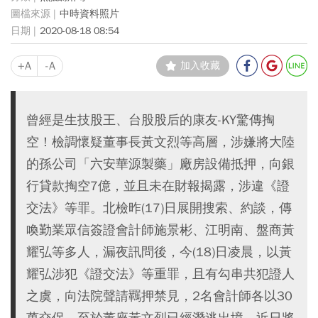
中時資料照片
2020-08-18 08:54
+A
-A
加入收藏
曾經是生技股王、台股股后的康友-KY驚傳掏
空！檢調懷疑董事長黃文烈等高層，涉嫌將大陸
的孫公司「六安華源製藥」廠房設備抵押，向銀
行貸款掏空7億，並且未在財報揭露，涉違《證
交法》等罪。北檢昨(17)日展開搜索、約談，傳
喚勤業眾信簽證會計師施景彬、江明南、盤商黃
耀弘等多人，漏夜訊問後，今(18)日凌晨，以黃
耀弘涉犯《證交法》等重罪，且有勾串共犯證人
之虞，向法院聲請羈押禁見，2名會計師各以30
萬交保。至於董座黃文烈已經潛逃出境，近日將