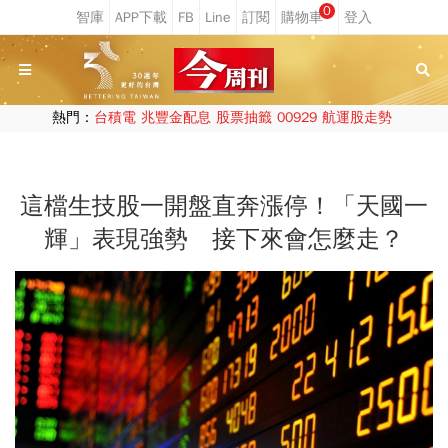
0
熱門：
台積電
兆豐金配息
股票抽籤
00929
航運股走勢
這檔生技股一開盤直奔漲停！「天國一
輝」表現強勢 接下來會怎麼走？