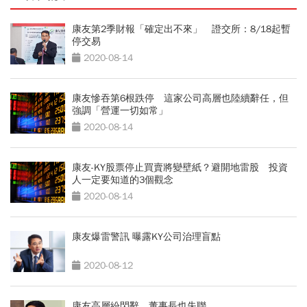
康友第2季財報「確定出不來」 證交所：8/18起暫
停交易
2020-08-14
康友慘吞第6根跌停 這家公司高層也陸續辭任，但
強調「營運一切如常」
2020-08-14
康友-KY股票停止買賣將變壁紙？避開地雷股 投資
人一定要知道的3個觀念
2020-08-14
康友爆雷警訊 曝露KY公司治理盲點
2020-08-12
康友高層紛閃辭 董事長也失聯