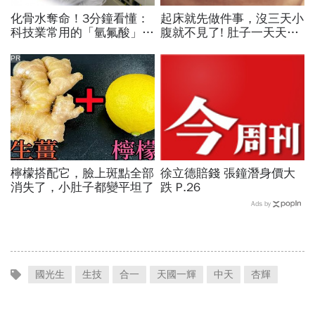
化骨水奪命！3分鐘看懂：
起床就先做件事，沒三天小
科技業常用的「氫氟酸」，
腹就不見了! 肚子一天天變
到底是什麼？
小！
PR
檸檬搭配它，臉上斑點全部
徐立德賠錢 張鐘潛身價大
消失了，小肚子都變平坦了
跌 P.26
Ads by
國光生
生技
合一
天國一輝
中天
杏輝