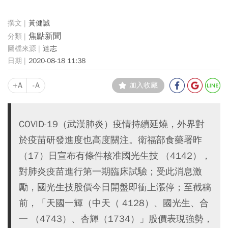
黃健誠
焦點新聞
達志
2020-08-18 11:38
+A
-A
加入收藏
COVID-19（武漢肺炎）疫情持續延燒，外界對
於疫苗研發進度也高度關注。衛福部食藥署昨
（17）日宣布有條件核准國光生技 （4142），
對肺炎疫苗進行第一期臨床試驗；受此消息激
勵，國光生技股價今日開盤即衝上漲停；至截稿
前，「天國一輝（中天（ 4128）、國光生、合
一 （4743）、杏輝（1734）」股價表現強勢，