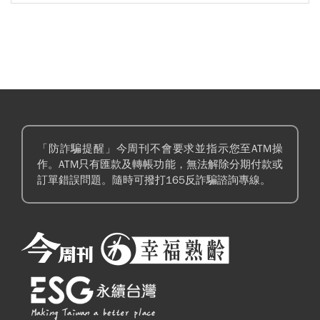
「防詐騙提醒」今周刊不會要求並指示您至ATM操
作。ATM只有匯款及轉帳功能，無法解除分期付款或
訂單錯誤問題。隨時可撥打165反詐騙諮詢專線。