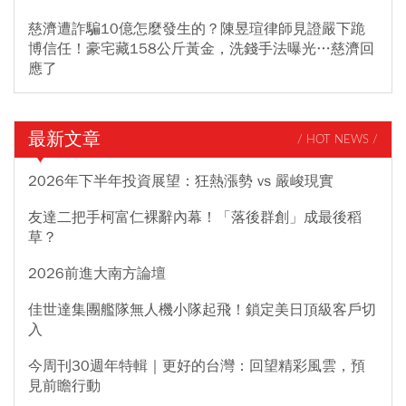
慈濟遭詐騙10億怎麼發生的？陳昱瑄律師見證嚴下跪
博信任！豪宅藏158公斤黃金，洗錢手法曝光…慈濟回
應了
最新文章
/ HOT NEWS /
2026年下半年投資展望：狂熱漲勢 vs 嚴峻現實
友達二把手柯富仁裸辭內幕！「落後群創」成最後稻
草？
2026前進大南方論壇
佳世達集團艦隊無人機小隊起飛！鎖定美日頂級客戶切
入
今周刊30週年特輯｜更好的台灣：回望精彩風雲，預
見前瞻行動