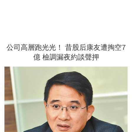
公司高層跑光光！ 昔股后康友遭掏空7
億 檢調漏夜約談聲押