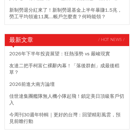
新制勞退分紅來了！新制勞退基金上半年暴賺1.5兆，
勞工平均領逾11萬...帳戶怎麼查？何時能領？
最新文章
/ HOT NEWS /
2026年下半年投資展望：狂熱漲勢 vs 嚴峻現實
友達二把手柯富仁裸辭內幕！「落後群創」成最後稻
草？
2026前進大南方論壇
佳世達集團艦隊無人機小隊起飛！鎖定美日頂級客戶切
入
今周刊30週年特輯｜更好的台灣：回望精彩風雲，預
見前瞻行動