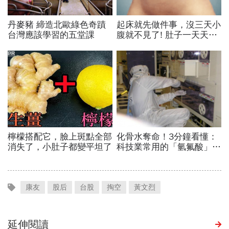
康友
股后
台股
掏空
黃文烈
延伸閱讀