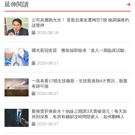
延伸閱讀
公司高層跑光光！ 昔股后康友遭掏空7億 檢調漏夜約
談聲押
2020-08-18
國光新冠疫苗 獲衛福部核准「進入一期臨床試驗」
2020-08-17
一張表看17檔生技飆股：生技股過熱4大警訊，殺盤
有跡可循
2020-08-07
厭倦賣肝換薪水？他線上開課3天賣破億元！每天加
班到深夜，有房有錢卻沒時間陪家人，如何翻轉人
生？
2025-08-27