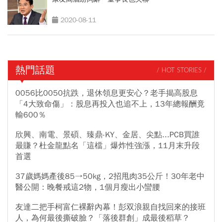
2020-08-11
熱門話題
/ HOT STORIES /
0056比0050抗跌，退休領息更安心？老手揭高股息
「4大致命傷」：股息再投入也追不上，13年總報酬竟
輸600％
欣興、南電、景碩、臻鼎-KY、金居、尖點...PCB買誰
最賺？杜金龍點名「這檔」爆炸性強漲，11月末升段
首選
37歲媽媽產後85→50kg，2招甩肉35公斤！30年老中
醫公開：晚餐戒這2物，1個月瘦出小蠻腰
友達二把手柯富仁裸辭內幕！彭双浪親自找回來的接班
人，為何最後撕破臉？「落後群創」成最後稻草？