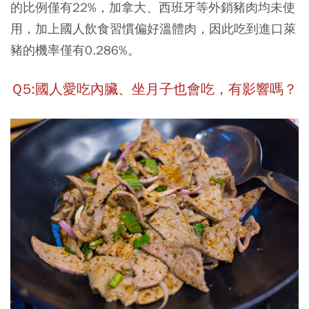
的比例僅有22%，加拿大、西班牙等外銷豬肉均未使
用，加上國人飲食習慣偏好溫體肉，因此
吃到進口萊
豬的機率僅有0.286%
。
Ｑ5:國人愛吃內臟、坐月子也會吃，有影響嗎？