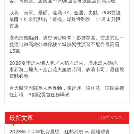
客、肯德基、遊樂園…29家速食餐飲飯店好康必收
欣興、南電、景碩、臻鼎-KY、金居、尖點...PCB買誰
最賺？杜金龍點名「這檔」爆炸性強漲，11月末升段
首選
漢光演習斷網、防空演習時間！影響範圍、交通異動…
捷運台鐵高鐵公車停駛？城鎮韌性演習不配合最高罰
15萬
2026夏季煙火懶人包／大稻埕煙火、淡水漁人碼頭、
東石海上煙火…全台花火施放時間、表演卡司、最佳觀
賞點必看
台大醫院副院長人事異動，陳晉興、陳佳慧、譚慶鼎接
任新職，6副院長首任務曝光
最新文章
/ HOT NEWS /
2026年下半年投資展望：狂熱漲勢 vs 嚴峻現實