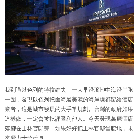
我到過以色列的特拉維夫，一大早沿著地中海沿岸跑
一圈，發現以色列把面海最美麗的海岸線都留給酒店
業者，這是城市發展的大手筆規劃。台灣的政府如果
這樣做，一定會被批評圖利他人。今天發現萬麗酒店
落腳在士林官邸旁，如果好好把士林官邸當腹地，未
來潛力十分雄厚。