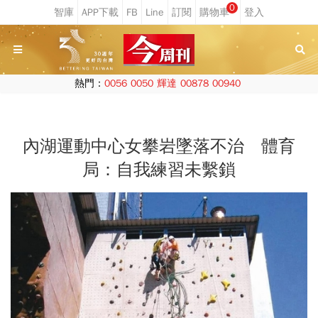
0
熱門：
0056
0050
輝達
00878
00940
內湖運動中心女攀岩墜落不治 體育
局：自我練習未繫鎖