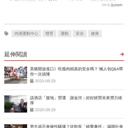
1999」翻轉客運司機荒！
析！ 老年給付「它」完勝
Ads by
桃園市4大倡議，重構公共
運輸DNA
內湖運動中心
體育
運動
安全
健身
延伸閱讀
美豬開放進口》吃瘦肉精真的安全嗎？ 懶人包Q&A帶
你一次搞懂
2020-08-29
談酒店「腹地」營運 謝金河：好好經營未來潛力雄
厚
2020-08-29
男生就不會被性騷擾？從館長「槍擊事件」 揭開社會