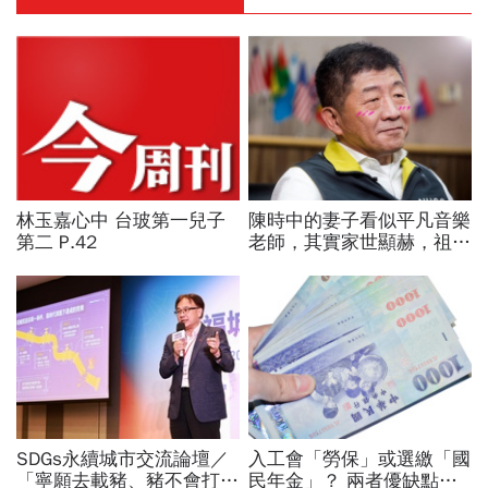
林玉嘉心中 台玻第一兒子
陳時中的妻子看似平凡音樂
第二 P.42
老師，其實家世顯赫，祖父
創辦高醫！大學同學揭底
「陳時中戀愛史」
SDGs永續城市交流論壇／
入工會「勞保」或選繳「國
「寧願去載豬、豬不會打
民年金」？ 兩者優缺點分