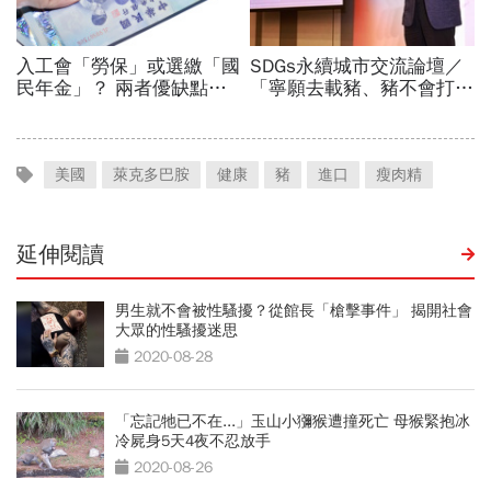
美國
萊克多巴胺
健康
豬
進口
瘦肉精
延伸閱讀
男生就不會被性騷擾？從館長「槍擊事件」 揭開社會
大眾的性騷擾迷思
2020-08-28
「忘記牠已不在...」玉山小獼猴遭撞死亡 母猴緊抱冰
冷屍身5天4夜不忍放手
2020-08-26