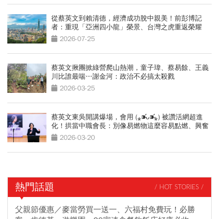
從蔡英文到賴清德，經濟成功脫中親美！前彭博記
者：重現「亞洲四小龍」榮景、台灣之虎重返榮耀
2026-07-25
蔡英文揪團掀綠營爬山熱潮，童子瑋、蔡易餘、王義
川比誰最喘…謝金河：政治不必搞太殺戮
2026-03-25
蔡英文東吳開講爆場，會用 (⁎⁍̴̛ᴗ⁍̴̛⁎) 被讚活網超進
化！拱當中職會長：別像易燃物這麼容易點燃、興奮
2026-03-20
熱門話題
/ HOT STORIES /
父親節優惠／麥當勞買一送一、六福村免費玩！必勝