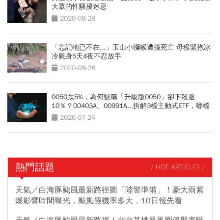
大眾的性騷擾迷思
2020-08-28
「忘記牠已不在...」玉山小獼猴遭撞死亡 母猴緊抱冰
冷屍身5天4夜不忍放手
2020-08-26
0050跌5%，為何號稱「升級版0050」卻下殺逾
10％？00403A、00991A...拆解3檔主動式ETF，哪檔
最抗跌？
2026-07-24
熱門話題
/ HOT ARTICLES /
天氣／白海豚颱風最新路徑圖「陸警準備」！豪大雨紫
爆影響時間曝光，颱風假機率多大，10日報先看