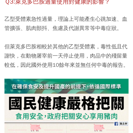
Ｑ3:萊克多巴胺過量使用對健康的影響？
乙型受體素急性過量，理論上可能產生心跳加速、血
管擴張、肌肉顫抖、焦慮及代謝異常等中毒症狀。
但
萊克多巴胺
相較於其他的乙型受體素，
毒性低且代
謝快，在動物屠宰前一天停止使用，肉品中的殘留量
較低
，因此國外使用10餘年來並無任何中毒的報告。