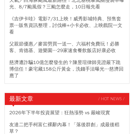
天氣／白海豚颱風最新路徑！北北基桃暴風圈侵襲率曝
光、8/7颱風假？三颱怎麼走，10日報先看
《吉伊卡哇》電影7/31上映！威秀影城特典、預售套
票…販售資訊整理，討伐棒+小卡必收、上映戲院一文
看
父親節優惠／麥當勞買一送一、六福村免費玩！必勝
客、肯德基、遊樂園…29家速食餐飲飯店好康必收
慈濟遭詐騙10億怎麼發生的？陳昱瑄律師見證嚴下跪
博信任！豪宅藏158公斤黃金，洗錢手法曝光…慈濟回
應了
最新文章
/ HOT NEWS /
2026年下半年投資展望：狂熱漲勢 vs 嚴峻現實
友達二把手柯富仁裸辭內幕！「落後群創」成最後稻
草？