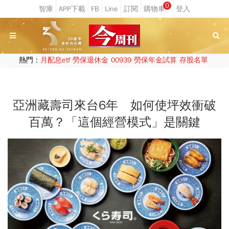
0
熱門：
月配息etf
勞保退休金
00939
勞保年金試算
存股名單
亞洲藏壽司來台6年 如何使坪效衝破
百萬？「這個經營模式」是關鍵