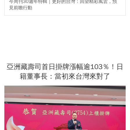
今周刊30週年特輯｜更好的台灣：回望精彩風雲，預
見前瞻行動
亞洲藏壽司首日掛牌漲幅逾103％！日
籍董事長：當初來台灣來對了