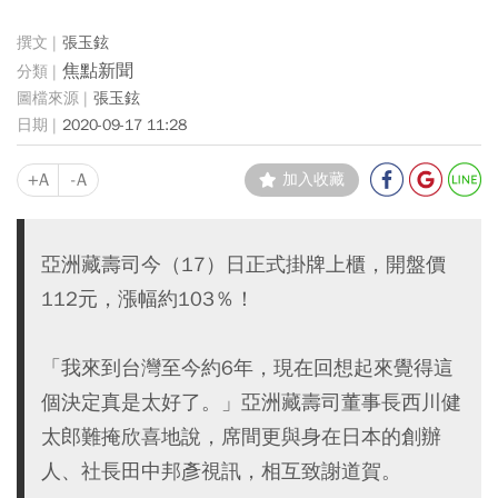
張玉鉉
焦點新聞
張玉鉉
2020-09-17 11:28
+A
-A
加入收藏
亞洲藏壽司今（17）日正式掛牌上櫃，開盤價
112元，漲幅約103％！
「我來到台灣至今約6年，現在回想起來覺得這
個決定真是太好了。」亞洲藏壽司董事長西川健
太郎難掩欣喜地說，席間更與身在日本的創辦
人、社長田中邦彥視訊，相互致謝道賀。