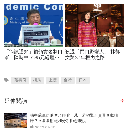
藏壽司
掛牌
上櫃
台灣
日本
延伸閱讀
抽中藏壽司股票現賺逾十萬！若抱緊不賣還會繼續
賺？來看看財報和分析師怎麼說
2020-09-15