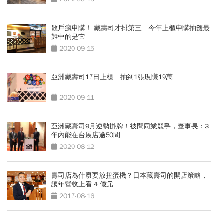
散戶瘋申購！ 藏壽司才排第三 今年上櫃申購抽籤最
難中的是它
2020-09-15
亞洲藏壽司17日上櫃 抽到1張現賺19萬
2020-09-11
亞洲藏壽司9月逆勢掛牌！被問同業競爭，董事長：3
年內能在台展店逾50間
2020-08-12
壽司店為什麼要放扭蛋機？日本藏壽司的開店策略，
讓年營收上看 4 億元
2017-08-16