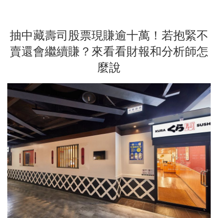
抽中藏壽司股票現賺逾十萬！若抱緊不
賣還會繼續賺？來看看財報和分析師怎
麼說