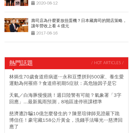
2020-08-12
壽司店為什麼要放扭蛋機？日本藏壽司的開店策略，
讓年營收上看 4 億元
2017-08-16
熱門話題
/ HOT ARTICLES /
林炳生70歲食道癌病逝…永和豆漿拼到500家、養生愛
運動為何罹癌？食道癌初期5症狀：高危險因子是它
天氣／白海豚慢慢跳！週日陸警有可能？氣象署「3字
回應」...最新風雨預測，8地區達停班課標準
慈濟遭詐騙10億怎麼發生的？陳昱瑄律師見證嚴下跪
博信任！豪宅藏158公斤黃金，洗錢手法曝光…慈濟回
應了