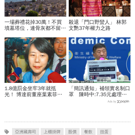
一場葬禮花掉30萬！不買
殺退「門口野蠻人」 林郭
墳墓塔位，連骨灰都不留的
文艷37年權力之路
「終極零葬」，讓子女從墓
地的重擔解放
1.8億罰金坐牢3年就抵
「簡訊通知」補領實名制口
光！ 博達前董座葉素菲今
罩 陳時中:7.35元處理費
出監快閃
一率由政府負擔
Ads by
亞洲藏壽司
上櫃掛牌
股價
餐飲
扭蛋