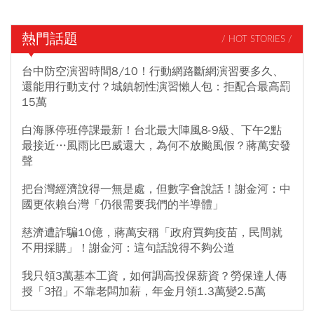
熱門話題
/ HOT STORIES /
台中防空演習時間8/10！行動網路斷網演習要多久、
還能用行動支付？城鎮韌性演習懶人包：拒配合最高罰
15萬
白海豚停班停課最新！台北最大陣風8-9級、下午2點
最接近…風雨比巴威還大，為何不放颱風假？蔣萬安發
聲
把台灣經濟說得一無是處，但數字會說話！謝金河：中
國更依賴台灣「仍很需要我們的半導體」
慈濟遭詐騙10億，蔣萬安稱「政府買夠疫苗，民間就
不用採購」！謝金河：這句話說得不夠公道
我只領3萬基本工資，如何調高投保薪資？勞保達人傳
授「3招」不靠老闆加薪，年金月領1.3萬變2.5萬