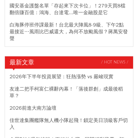
國安基金護盤名單「存起來下次卡位」！279天買8檔
翻倍賺百億：鴻海、台達電...唯一金融股是它
白海豚停班停課最新！台北最大陣風8-9級、下午2點
最接近…風雨比巴威還大，為何不放颱風假？蔣萬安發
聲
最新文章
/ HOT NEWS /
2026年下半年投資展望：狂熱漲勢 vs 嚴峻現實
友達二把手柯富仁裸辭內幕！「落後群創」成最後稻
草？
2026前進大南方論壇
佳世達集團艦隊無人機小隊起飛！鎖定美日頂級客戶切
入