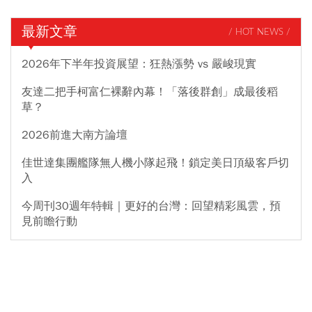
最新文章
/ HOT NEWS /
2026年下半年投資展望：狂熱漲勢 vs 嚴峻現實
友達二把手柯富仁裸辭內幕！「落後群創」成最後稻
草？
2026前進大南方論壇
佳世達集團艦隊無人機小隊起飛！鎖定美日頂級客戶切
入
今周刊30週年特輯｜更好的台灣：回望精彩風雲，預
見前瞻行動