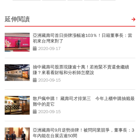
延伸閱讀
亞洲藏壽司首日掛牌漲幅逾103％！日籍董事長：當
初來台灣來對了
2020-09-17
抽中藏壽司股票現賺逾十萬！若抱緊不賣還會繼續
賺？來看看財報和分析師怎麼說
2020-09-15
散戶瘋申購！ 藏壽司才排第三 今年上櫃申購抽籤最
難中的是它
2020-09-15
亞洲藏壽司9月逆勢掛牌！被問同業競爭，董事長：3
年內能在台展店逾50間