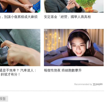
動，別讓小傷累積成大麻煩
安定基金「經營」國華人壽真相
PR
還是手煞車？ 汽車達人：
報復性熬夜 癌細胞數攀升
 斜坡才有分！
Recommended by
護盤