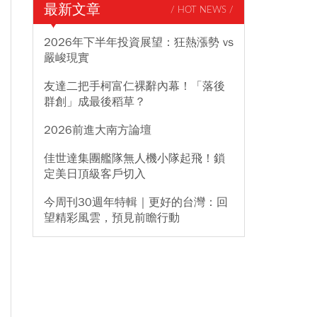
最新文章
/ HOT NEWS /
2026年下半年投資展望：狂熱漲勢 vs
嚴峻現實
友達二把手柯富仁裸辭內幕！「落後
群創」成最後稻草？
2026前進大南方論壇
佳世達集團艦隊無人機小隊起飛！鎖
定美日頂級客戶切入
今周刊30週年特輯｜更好的台灣：回
望精彩風雲，預見前瞻行動