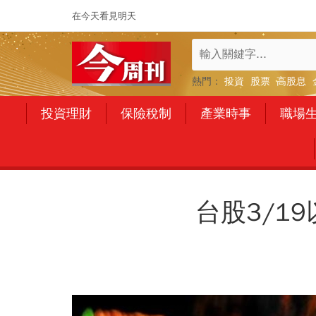
在今天看見明天
熱門：
投資
股票
高股息
投資理財
保險稅制
產業時事
職場
台股3/1