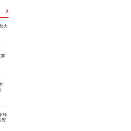
統大
文掌
不
局
卜蜂
投資