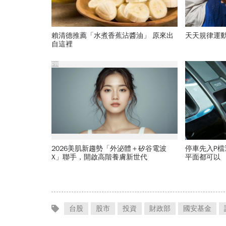
賴清德推薦「水煮香蕉沾醬油」 原來出
天天規律運
自這裡
PR
2026美肌新趨勢「外泌體＋矽谷電波
停車先入P檔
X」聯手，開啟高階養膚新世代
平面都可以
台股
股市
投資
財政部
國安基金