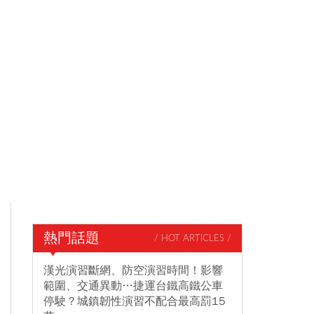
熱門話題
/ HOT ARTICLES /
漢光演習斷網、防空演習時間！影響
範圍、交通異動…捷運台鐵高鐵公車
停駛？城鎮韌性演習不配合最高罰15