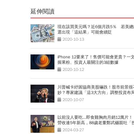
延伸閱讀
現在該買美元嗎？近6個月跌5％ 若美總
選出現「這結果」可能會續貶
2020-10-13
iPhone 12要來了！售價可能會更貴？一
握果粉、投資人最關注的3組數據
2020-10-12
川普喊卡紓困協商美股嚇跌！股市前景很
妙？專家建議「這3大方向」調整投資布
2020-10-07
以前沒人要吃...即食雞胸肉月銷12萬片！
營收連5年新高，88歲老董鄭武樾親吐「
未曾失敗祕訣」
2024-03-27