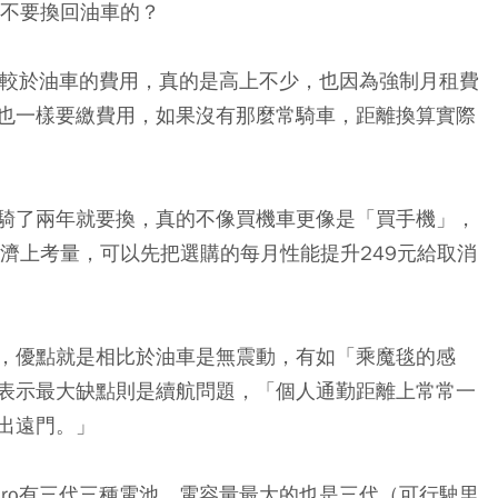
O不要換回油車的？
o相較於油車的費用，真的是高上不少，也因為強制月租費
也一樣要繳費用，如果沒有那麼常騎車，距離換算實際
騎了兩年就要換，真的不像買機車更像是「買手機」，
濟上考量，可以先把選購的每月性能提升249元給取消
，優點就是相比於油車是無震動，有如「乘魔毯的感
表示最大缺點則是續航問題，「個人通勤距離上常常一
出遠門。」
goro有三代三種電池，電容量最大的也是三代（可行駛里