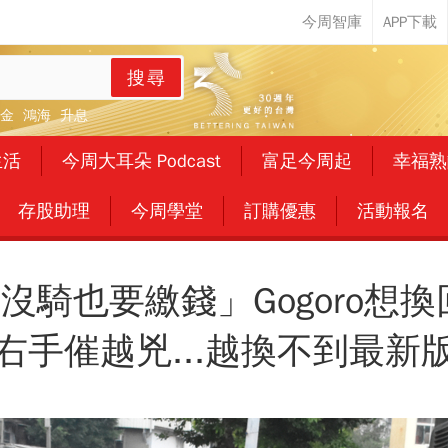
搜尋
金
鴻海
升息
生活
今周大耳朵 Podcast
富足今周起
幸福熟
存股助理
今周學堂
訂購優惠
活動報名
沒騎也要繳錢」Gogoro想換
右手催越兇...越換不到最新