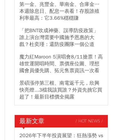
第一金、兆豐金、華南金、合庫金…
本週除息日、配息一表看！存股誰殖
利率最高：它3.66%穩穩賺
「把BNT吹成神藥、誤導防疫政策」
誰上演台灣需要中國施予恩惠的大
戲？杜奕瑾：還防疫團隊一個公道
魔力紅Maroon 5演唱會8/11搶票！高
雄世運開唱時間、票價座位圖、理想
國會員優先購、拓元售票資訊一次看
景碩漲停第三根、南電返千元，欣興
快亮燈...3檔我該買誰？外資先挑它買
超了！最新目標價全揭露
最新文章
/ HOT NEWS /
2026年下半年投資展望：狂熱漲勢 vs