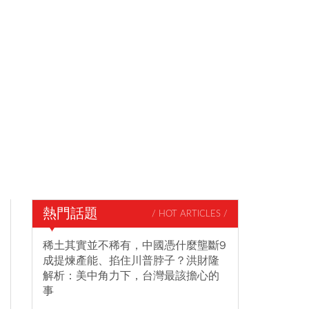
熱門話題
/ HOT ARTICLES /
稀土其實並不稀有，中國憑什麼壟斷9
成提煉產能、掐住川普脖子？洪財隆
解析：美中角力下，台灣最該擔心的
事