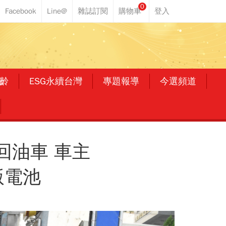
0
齡
ESG永續台灣
專題報導
今選頻道
回油車 車主
版電池