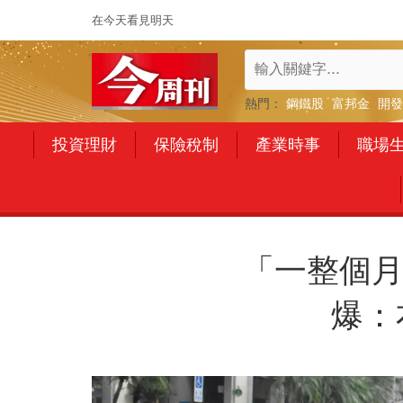
在今天看見明天
熱門：
鋼鐵股
富邦金
開發
投資理財
保險稅制
產業時事
職場
「一整個月
爆：