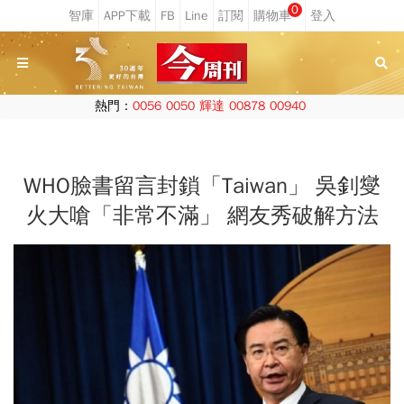
0
熱門：
0056
0050
輝達
00878
00940
WHO臉書留言封鎖「Taiwan」 吳釗燮
火大嗆「非常不滿」 網友秀破解方法