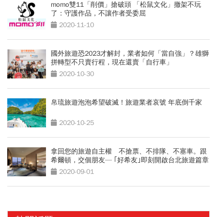
momo雙11「削價」搶破頭 「松鼠文化」撤架不玩
了：守護作品，不讓作者受委屈
2020-11-10
國外旅遊恐2023才解封，業者如何「當自強」？雄獅
拼轉型不只賣行程，現在還賣「自行車」
2020-10-30
帛琉旅遊泡泡希望破滅！旅遊業者哀號 年底倒千家
2020-10-25
拿回您的旅遊自主權 不搶票、不排隊、不塞車。跟
希爾頓，交個朋友— ｢好希友｣即刻開啟台北旅遊篇章
2020-09-01