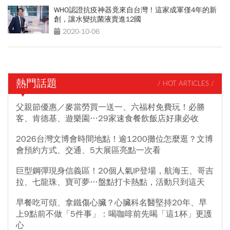
WHO認證抗疫神器竟來自台灣！這家成軍僅4年的新
創，讓水變抗菌液賣進12國
2020-10-06
熱門話題
/ HOT ARTICLES /
父親節優惠／麥當勞買一送一、六福村免費玩！必勝
客、肯德基、遊樂園…29家速食餐飲飯店好康必收
2026台灣文博會時間地點！逾1200攤位怎麼逛？文博
會預約方式、交通、5大展區亮點一次看
巨型鋼彈現身信義區！20個人氣IP登場，航海王、哥吉
拉、七龍珠、寶可夢…盤點打卡熱點，活動只到這天
早餐吃可頌、拿鐵傷心臟？心臟科名醫堅持20年、早
上9點前不做「5件事」：喝咖啡前先喝「這1杯」更護
心