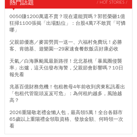
熱門話題
/ HOT STORIES /
0050賺1200萬還不賣？現在還能買嗎？郭哲榮砸1億
狂掃1100張揭「出場點位」：台股4萬7不敢買「可憐
哪」
父親節優惠／麥當勞買一送一、六福村免費玩！必勝
客、肯德基、遊樂園…29家速食餐飲飯店好康必收
天氣／白海豚颱風最新路徑！北北基桃「暴風圈侵襲
率」出爐，這天估發布海警，父親節會影響嗎？10日
報先看
兆基百億財務危機！包租教母4年前收到房東私訊看出
「包租代管龍頭岌岌可危」：為何租約越多，風險越
高？
2026重陽敬老禮金懶人包，最高領5萬！全台各縣市
65歲以上重陽禮金領取資格、發放金額、何時領一次
看