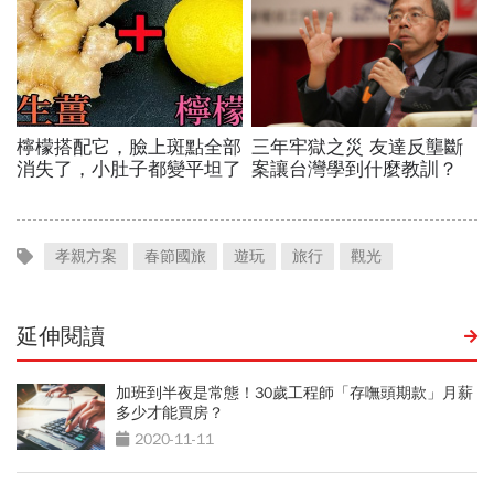
孝親方案
春節國旅
遊玩
旅行
觀光
延伸閱讀
加班到半夜是常態！30歲工程師「存嘸頭期款」月薪
多少才能買房？
2020-11-11