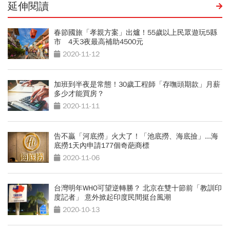
延伸閱讀
春節國旅「孝親方案」出爐！55歲以上民眾遊玩5縣
市 4天3夜最高補助4500元
2020-11-12
加班到半夜是常態！30歲工程師「存嘸頭期款」月薪
多少才能買房？
2020-11-11
告不贏「河底撈」火大了！「池底撈、海底撿」...海
底撈1天內申請177個奇葩商標
2020-11-06
台灣明年WHO可望逆轉勝？ 北京在雙十節前「教訓印
度記者」 意外掀起印度民間挺台風潮
2020-10-13