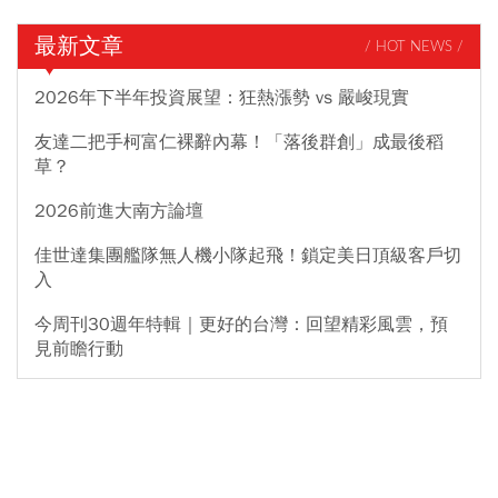
最新文章
/ HOT NEWS /
2026年下半年投資展望：狂熱漲勢 vs 嚴峻現實
友達二把手柯富仁裸辭內幕！「落後群創」成最後稻
草？
2026前進大南方論壇
佳世達集團艦隊無人機小隊起飛！鎖定美日頂級客戶切
入
今周刊30週年特輯｜更好的台灣：回望精彩風雲，預
見前瞻行動