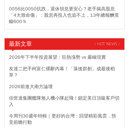
0056比0050抗跌，退休領息更安心？老手揭高股息
「4大致命傷」：股息再投入也追不上，13年總報酬竟
輸600％
最新文章
/ HOT NEWS /
2026年下半年投資展望：狂熱漲勢 vs 嚴峻現實
友達二把手柯富仁裸辭內幕！「落後群創」成最後稻
草？
2026前進大南方論壇
佳世達集團艦隊無人機小隊起飛！鎖定美日頂級客戶切
入
今周刊30週年特輯｜更好的台灣：回望精彩風雲，預
見前瞻行動