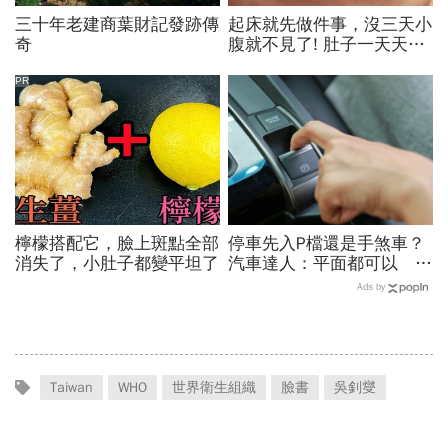
三十年老建商葉財記發跡傳
起床就先做件事，沒三天小
奇
腹就不見了! 肚子一天天變
小！
PR
檸檬搭配它，臉上斑點全部
停車先入P檔還是手煞車？
消失了，小肚子都變平坦了
汽車達人：平面都可以 斜
坡才有分！
Ads by
Taiwan
WHO
世界衛生組織
臉書
吳釗燮