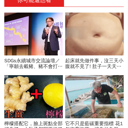
你可能還想看
PR
SDGs永續城市交流論壇／
起床就先做件事，沒三天小
「寧願去載豬、豬不會打
腹就不見了! 肚子一天天變
1999」翻轉客運司機荒！
小！
桃園市4大倡議，重構公共
PR
運輸DNA
檸檬搭配它，臉上斑點全部
它不只是藍碳重要指標 花1