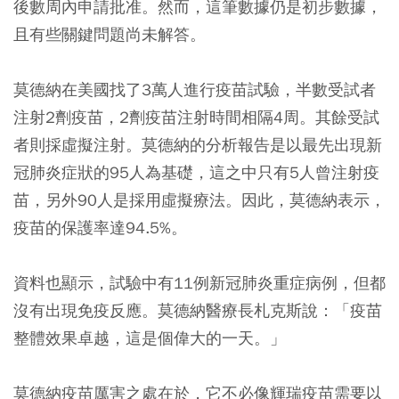
後數周內申請批准。然而，這筆數據仍是初步數據，
且有些關鍵問題尚未解答。
莫德納在美國找了3萬人進行疫苗試驗，半數受試者
注射2劑疫苗，2劑疫苗注射時間相隔4周。其餘受試
者則採虛擬注射。莫德納的分析報告是以最先出現新
冠肺炎症狀的95人為基礎，這之中只有5人曾注射疫
苗，另外90人是採用虛擬療法。因此，莫德納表示，
疫苗的保護率達94.5%。
資料也顯示，試驗中有11例新冠肺炎重症病例，但都
沒有出現免疫反應。莫德納醫療長札克斯說：「疫苗
整體效果卓越，這是個偉大的一天。」
莫德納疫苗厲害之處在於，它不必像輝瑞疫苗需要以