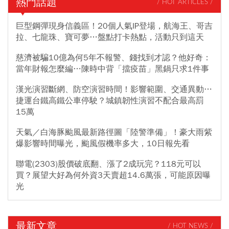
熱門話題
/ HOT ARTICLES /
巨型鋼彈現身信義區！20個人氣IP登場，航海王、哥吉
拉、七龍珠、寶可夢…盤點打卡熱點，活動只到這天
慈濟被騙10億為何5年不報警、錢找到才認？他好奇：
當年財報怎麼編…陳時中背「擋疫苗」黑鍋只求1件事
漢光演習斷網、防空演習時間！影響範圍、交通異動…
捷運台鐵高鐵公車停駛？城鎮韌性演習不配合最高罰
15萬
天氣／白海豚颱風最新路徑圖「陸警準備」！豪大雨紫
爆影響時間曝光，颱風假機率多大，10日報先看
聯電(2303)股價破底翻、漲了2成玩完？118元可以
買？展望大好為何外資3天賣超14.6萬張，可能原因曝
光
最新文章
/ HOT NEWS /