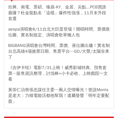
欣興、南電、景碩、臻鼎-KY、金居、尖點...PCB買誰
最賺？杜金龍點名「這檔」爆炸性強漲，11月末升段
首選
aespa演唱會8/11台北大巨蛋登場！開唱時間、票價座
位圖、實名制規定、演唱會歌單懶人包
BIGBANG演唱會台灣時間、票價、座位圖出爐！實名制
台北高雄4場搶票日期、售票平台…GD/大聲/太陽全來
了
《吉伊卡哇》電影7/31上映！威秀影城特典、預售套
票…販售資訊整理，討伐棒+小卡必收、上映戲院一文
看
黃崇仁治喪張忠謀任主委…兩人交情曝光！曾說Morris
是老大：力積電能活都他幫我！遺屬發聲「明年定要配
股」