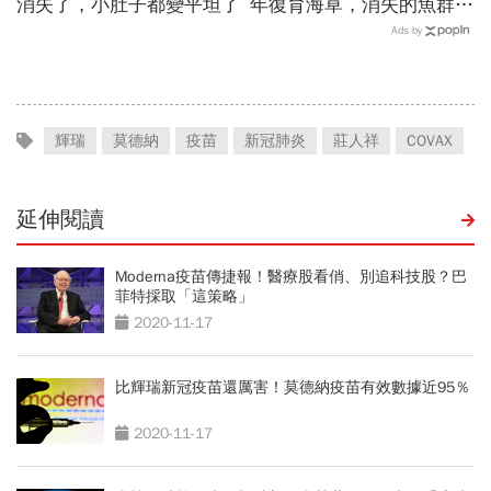
消失了，小肚子都變平坦了
年復育海草，消失的魚群也
跟著回來了！
Ads by
輝瑞
莫德納
疫苗
新冠肺炎
莊人祥
COVAX
延伸閱讀
Moderna疫苗傳捷報！醫療股看俏、別追科技股？巴
菲特採取「這策略」
2020-11-17
比輝瑞新冠疫苗還厲害！莫德納疫苗有效數據近95％
2020-11-17