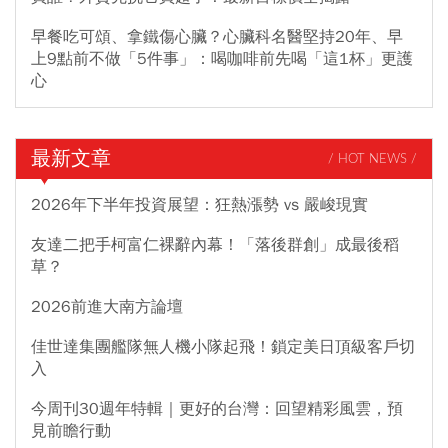
早餐吃可頌、拿鐵傷心臟？心臟科名醫堅持20年、早
上9點前不做「5件事」：喝咖啡前先喝「這1杯」更護
心
最新文章
/ HOT NEWS /
2026年下半年投資展望：狂熱漲勢 vs 嚴峻現實
友達二把手柯富仁裸辭內幕！「落後群創」成最後稻
草？
2026前進大南方論壇
佳世達集團艦隊無人機小隊起飛！鎖定美日頂級客戶切
入
今周刊30週年特輯｜更好的台灣：回望精彩風雲，預
見前瞻行動