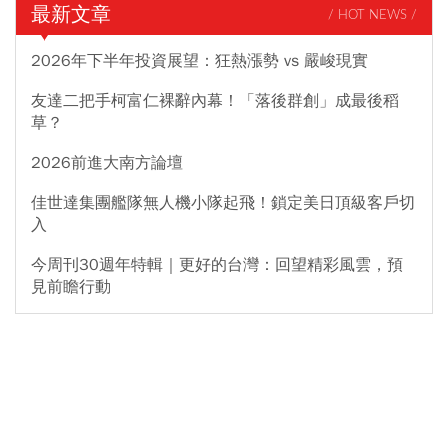
最新文章
/ HOT NEWS /
2026年下半年投資展望：狂熱漲勢 vs 嚴峻現實
友達二把手柯富仁裸辭內幕！「落後群創」成最後稻
草？
2026前進大南方論壇
佳世達集團艦隊無人機小隊起飛！鎖定美日頂級客戶切
入
今周刊30週年特輯｜更好的台灣：回望精彩風雲，預
見前瞻行動