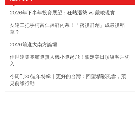
2026年下半年投資展望：狂熱漲勢 vs 嚴峻現實
友達二把手柯富仁裸辭內幕！「落後群創」成最後稻
草？
2026前進大南方論壇
佳世達集團艦隊無人機小隊起飛！鎖定美日頂級客戶切
入
今周刊30週年特輯｜更好的台灣：回望精彩風雲，預
見前瞻行動