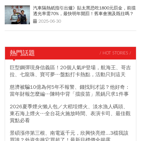
汽車隔熱紙指引出爐》貼太黑恐吃1800元罰金，前擋
透光率需70%，最快明年開罰！舊車會溯及既往嗎？
2025-06-30
熱門話題
/ HOT STORIES /
巨型鋼彈現身信義區！20個人氣IP登場，航海王、哥吉
拉、七龍珠、寶可夢…盤點打卡熱點，活動只到這天
慈濟被騙10億為何5年不報警、錢找到才認？他好奇：
當年財報怎麼編…陳時中背「擋疫苗」黑鍋只求1件事
2026夏季煙火懶人包／大稻埕煙火、淡水漁人碼頭、
東石海上煙火…全台花火施放時間、表演卡司、最佳觀
賞點必看
景碩漲停第三根、南電返千元，欣興快亮燈...3檔我該
買誰？外資先挑它買超了！最新目標價全揭露