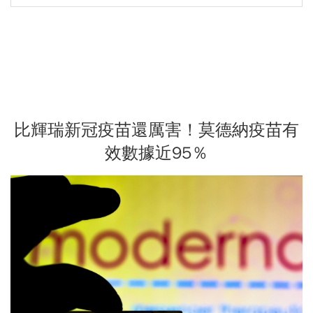
比輝瑞新冠疫苗還厲害！莫德納疫苗有
效數據近95％