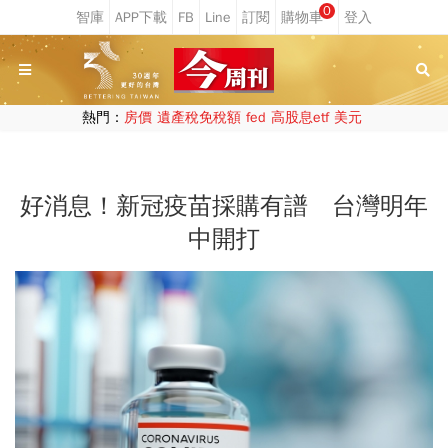
0
熱門：
房價
遺產稅免稅額
fed
高股息etf
美元
好消息！新冠疫苗採購有譜 台灣明年
中開打