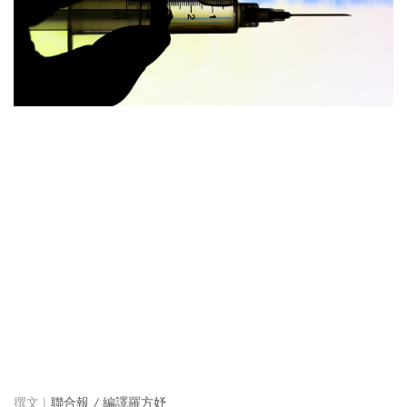
聯合報 / 編譯羅方妤