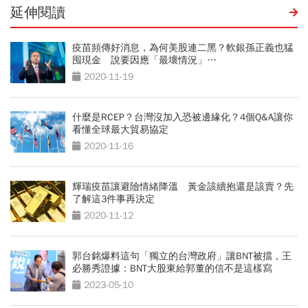
延伸閱讀
疫苗頻傳好消息，為何美股連二黑？軟銀孫正義也猛
囤現金 說要因應「最壞情況」…
2020-11-19
什麼是RCEP？台灣沒加入恐被邊緣化？4個Q&A讓你
看懂全球最大貿易協定
2020-11-16
輝瑞疫苗讓避險情緒降溫 黃金該續抱還是該賣？先
了解這3件事再決定
2020-11-12
郭台銘爆料這句「獨立的台灣政府」讓BNT被擋，王
必勝秀證據：BNT大股東給郭董的信不是這樣寫
2023-05-10