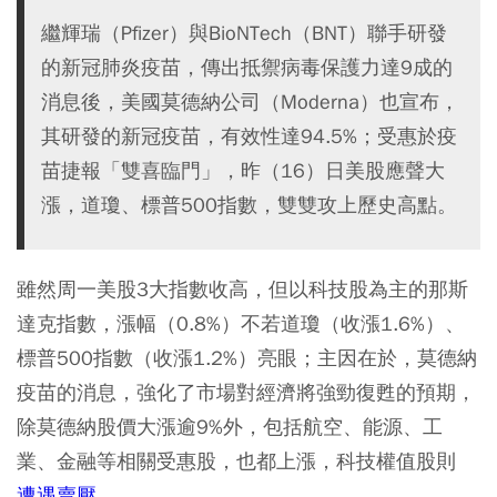
繼輝瑞（Pfizer）與BioNTech（BNT）聯手研發
的新冠肺炎疫苗，傳出抵禦病毒保護力達9成的
消息後，美國莫德納公司（Moderna）也宣布，
其研發的新冠疫苗，有效性達94.5%；受惠於疫
苗捷報「雙喜臨門」，昨（16）日美股應聲大
漲，道瓊、標普500指數，雙雙攻上歷史高點。
雖然周一美股3大指數收高，但以科技股為主的那斯
達克指數，漲幅（0.8%）不若道瓊（收漲1.6%）、
標普500指數（收漲1.2%）亮眼；主因在於，莫德納
疫苗的消息，強化了市場對經濟將強勁復甦的預期，
除莫德納股價大漲逾9%外，包括航空、能源、工
業、金融等相關受惠股，也都上漲，科技權值股則
遭遇賣壓
。