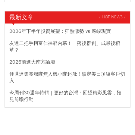
最新文章
/ HOT NEWS /
2026年下半年投資展望：狂熱漲勢 vs 嚴峻現實
友達二把手柯富仁裸辭內幕！「落後群創」成最後稻
草？
2026前進大南方論壇
佳世達集團艦隊無人機小隊起飛！鎖定美日頂級客戶切
入
今周刊30週年特輯｜更好的台灣：回望精彩風雲，預
見前瞻行動