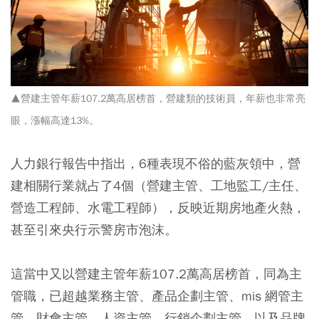
▲營建主管年薪107.2萬高居榜首，營建類的技術員，年薪也非常亮
眼，漲幅高達13%。
人力銀行報告中指出，6種表現不俗的藍灰領中，營
建相關行業就占了4個（營建主管、工地監工/主任、
營造工程師、水電工程師），反映近期房地產火熱，
甚至引來央行示警房市泡沫。
這當中又以
營建主管年薪107.2萬高居榜首
，同為主
管職，已超越業務主管、產品企劃主管、mis 網管主
管、財會主管、人資主管、行銷企劃主管、以及品牌