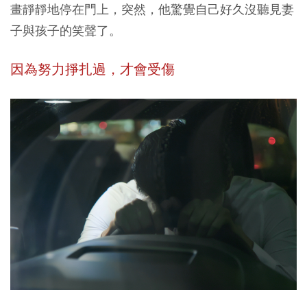
畫靜靜地停在門上，突然，他驚覺自己好久沒聽見妻
子與孩子的笑聲了。
因為努力掙扎過，才會受傷