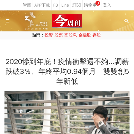
0
熱門：
投資
股票
高股息
金融股
存股
2020慘到年底！疫情衝擊還不夠...調薪
跌破3％、年終平均0.94個月 雙雙創5
年新低