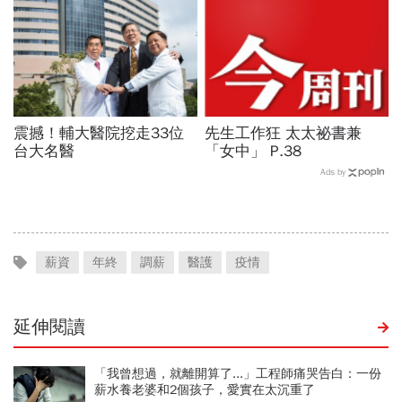
震撼！輔大醫院挖走33位
先生工作狂 太太祕書兼
台大名醫
「女中」 P.38
Ads by
薪資
年終
調薪
醫護
疫情
延伸閱讀
「我曾想過，就離開算了...」工程師痛哭告白：一份
薪水養老婆和2個孩子，愛實在太沉重了