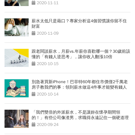
2020-11-11
薪水太低只是藉口？專家分析這4個習慣讓你留不住
財富
2020-11-09
跟老闆談薪水，月薪vs.年薪你喜歡哪一個？30歲前該
懂的「有錢人逆思考」，讓你收入翻漲10倍
2020-10-15
別急著買新iPhone！巴菲特60年都住市價僅2千萬老
房子教我們的事：領到薪水做這4件事才能變有錢人
2020-10-14
「我們雙倍的外派薪水，不是讓妳在懷孕期間領
的！」有些公司像渣男，求職得永遠記住一個硬道理
2020-09-24