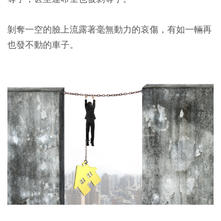
剝奪一空的臉上流露著毫無動力的哀傷，有如一輛再
也發不動的車子。