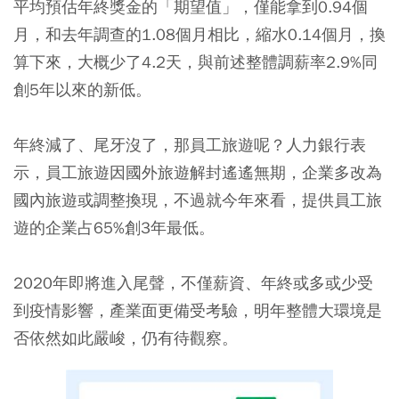
平均預估年終獎金的「期望值」，僅能拿到0.94個
月
，和去年調查的1.08個月相比，縮水0.14個月，換
算下來，大概少了4.2天，
與前述整體調薪率2.9%同
創5年以來的新低。
年終減了、尾牙沒了，那員工旅遊呢？人力銀行表
示，員工旅遊因國外旅遊解封遙遙無期，企業多改為
國內旅遊或調整換現，不過就
今年來看，提供員工旅
遊的企業占65%創3年最低
。
2020年即將進入尾聲，不僅薪資、年終或多或少受
到疫情影響，產業面更備受考驗，明年整體大環境是
否依然如此嚴峻，仍有待觀察。