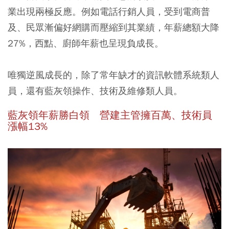
業出現兩極反應。例如
電話行銷人員
，受到電商普
及、民眾漸偏好網購而壓縮到其業績，
年薪總額大降
27%，西點、廚師年薪也呈現負成長
。
唯獨逆風成長的，除了常年缺才的資訊軟體系統類人
員，還有藍灰領操作、技術及維修類人員。
藍灰領年薪勝白領 營建主管擁百萬、技術員
漲幅13%