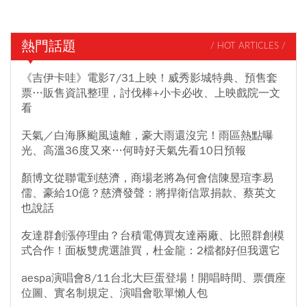
熱門話題
/ HOT ARTICLES /
《吉伊卡哇》電影7/31上映！威秀影城特典、預售套
票…販售資訊整理，討伐棒+小卡必收、上映戲院一文
看
天氣／白海豚颱風遠離，豪大雨還沒完！雨區熱點曝
光、高溫36度又來…何時好天氣先看10日預報
顏博文從聯電到慈濟，商場老將為何會信陳昱瑄李易
儒、豪給10億？慈濟發聲：將捍衛信眾捐款、蔡英文
也說話
友達群創漲停理由？台積電傳買友達兩廠、比照群創模
式合作！面板雙虎選誰買，杜金龍：2檔都好但我選它
aespa演唱會8/11台北大巨蛋登場！開唱時間、票價座
位圖、實名制規定、演唱會歌單懶人包