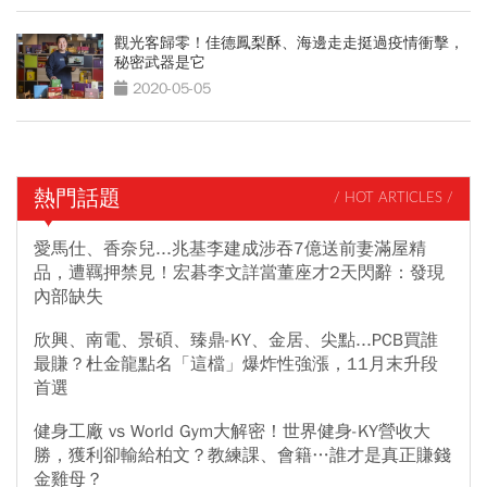
觀光客歸零！佳德鳳梨酥、海邊走走挺過疫情衝擊，
秘密武器是它
2020-05-05
熱門話題
/ HOT ARTICLES /
愛馬仕、香奈兒...兆基李建成涉吞7億送前妻滿屋精
品，遭羈押禁見！宏碁李文詳當董座才2天閃辭：發現
內部缺失
欣興、南電、景碩、臻鼎-KY、金居、尖點...PCB買誰
最賺？杜金龍點名「這檔」爆炸性強漲，11月末升段
首選
健身工廠 vs World Gym大解密！世界健身-KY營收大
勝，獲利卻輸給柏文？教練課、會籍…誰才是真正賺錢
金雞母？