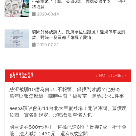
小確幸來了！統一發票6獎、雲端發票小獎 下半年
將增開
2020-08-14
瞬間升格成詩人、政府單位也跟風！違規停車被罰
款、對統一發票都「像極了愛情」
2020-07-31
熱門話題
/ HOT STORIES /
慈濟被騙10億為何5年不報警、錢找到才認？他好奇：
當年財報怎麼編…陳時中背「擋疫苗」黑鍋只求1件事
aespa演唱會8/11台北大巨蛋登場！開唱時間、票價座
位圖、實名制規定、演唱會歌單懶人包
國巨還在500元掙扎，這檔已連6漲「反彈7成」衝千金
股，法人喊到1430元，還有5成空間