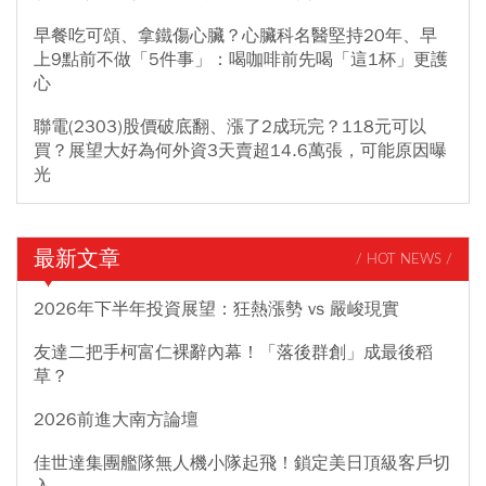
早餐吃可頌、拿鐵傷心臟？心臟科名醫堅持20年、早
上9點前不做「5件事」：喝咖啡前先喝「這1杯」更護
心
聯電(2303)股價破底翻、漲了2成玩完？118元可以
買？展望大好為何外資3天賣超14.6萬張，可能原因曝
光
最新文章
/ HOT NEWS /
2026年下半年投資展望：狂熱漲勢 vs 嚴峻現實
友達二把手柯富仁裸辭內幕！「落後群創」成最後稻
草？
2026前進大南方論壇
佳世達集團艦隊無人機小隊起飛！鎖定美日頂級客戶切