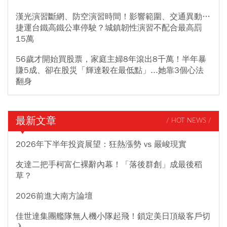
漢光演習斷網、防空演習時間！影響範圍、交通異動…
捷運台鐵高鐵公車停駛？城鎮韌性演習不配合最高罰
15萬
56歲才開始買股票，家庭主婦8年滾出8千萬！半年暴
賺5成、卻在股災「輝達殺在最低點」...她靠3個心法
翻身
最新文章
/ HOT NEWS /
2026年下半年投資展望：狂熱漲勢 vs 嚴峻現實
友達二把手柯富仁裸辭內幕！「落後群創」成最後稻
草？
2026前進大南方論壇
佳世達集團艦隊無人機小隊起飛！鎖定美日頂級客戶切