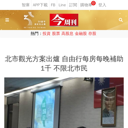
0
熱門：
投資
股票
高股息
金融股
存股
北市觀光方案出爐 自由行每房每晚補助
1千 不限北巿民