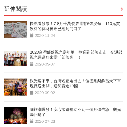
延伸閱讀
快點看發票！7-8月千萬發票還有6張沒領 110元買
飲料的你財神爺已經到門口了
2020-11-24
2020台灣部落觀光嘉年華 歡迎到部落走走 交通部
觀光局邀您來當「部落客」！
2020-09-07
觀光客不來，台灣名產走出去！佳德鳳梨酥當天下單
現做送出關，逆勢賣進13國
2020-09-02
國旅潮爆發！安心旅遊補助不到一個月傳告急 觀光
局回應了
2020-07-23