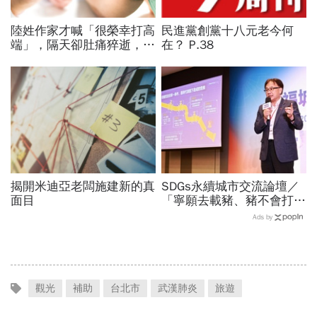
陸姓作家才喊「很榮幸打高
民進黨創黨十八元老今何
端」，隔天卻肚痛猝逝，來
在？ P.38
自馬來西亞的他積極參與社
會運動
揭開米迪亞老闆施建新的真
SDGs永續城市交流論壇／
面目
「寧願去載豬、豬不會打
1999」翻轉客運司機荒！
Ads by
桃園市4大倡議，重構公共
運輸DNA
觀光
補助
台北市
武漢肺炎
旅遊