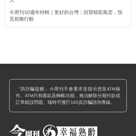
入
今周刊30週年特輯｜更好的台灣：回望精彩風雲，預
見前瞻行動
「防詐騙提醒」今周刊不會要求並指示您至ATM操
作。ATM只有匯款及轉帳功能，無法解除分期付款或
訂單錯誤問題。隨時可撥打165反詐騙諮詢專線。