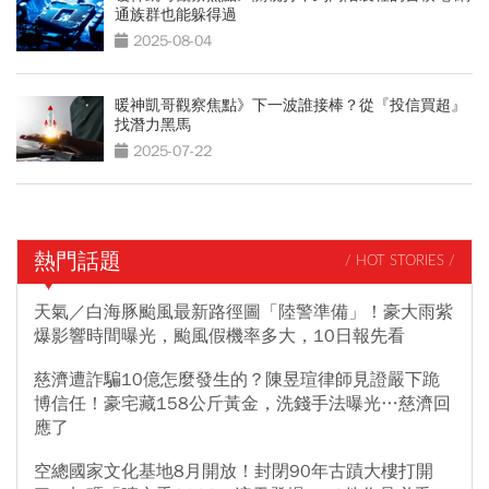
通族群也能躲得過
2025-08-04
暖神凱哥觀察焦點》下一波誰接棒？從『投信買超』
找潛力黑馬
2025-07-22
熱門話題
/ HOT STORIES /
天氣／白海豚颱風最新路徑圖「陸警準備」！豪大雨紫
爆影響時間曝光，颱風假機率多大，10日報先看
慈濟遭詐騙10億怎麼發生的？陳昱瑄律師見證嚴下跪
博信任！豪宅藏158公斤黃金，洗錢手法曝光…慈濟回
應了
空總國家文化基地8月開放！封閉90年古蹟大樓打開