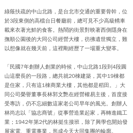
綠蔭扶疏的中山北路，是台北市交通的重要骨幹，位
於3段東側的高檔台日餐廳前，總可見不少高級轎車
載來衣著光鮮的食客。熱鬧的街景對映著西側隱身在
撫順公園後的大同公司經營大樓，彷彿遺世獨立，難
以想像就在幾天前，這裡剛經歷了一場重大變革。
「民國7年創辦人創業的時候，中山北路1段到4段圓
山這麼長的一段路，總共就20棟建築，其中19棟都
是住家，只有這1棟商業大樓，其他都是稻田。」大
同公司榮譽董事長林郭文艷在經營權易主後，首度接
受專訪，仍不忘細數這家老公司早年的風光。創辦人
林尚志以「協志商號」從事營造業起家，再轉進鐵工
業；1942年第2代的林挺生接班，除了興學也開始發
展家電、重電事業，形成今天大同集團的輪廓。