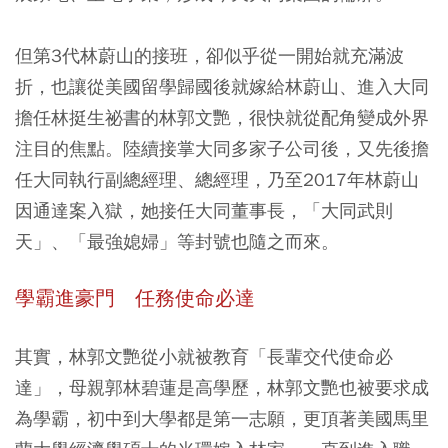
但第3代林蔚山的接班，卻似乎從一開始就充滿波
折，也讓從美國留學歸國後就嫁給林蔚山、進入大同
擔任林挺生祕書的林郭文艷，很快就從配角變成外界
注目的焦點。陸續接掌大同多家子公司後，又先後擔
任大同執行副總經理、總經理，乃至2017年林蔚山
因通達案入獄，她接任大同董事長，「大同武則
天」、「最強媳婦」等封號也隨之而來。
學霸進豪門 任務使命必達
其實，林郭文艷從小就被教育「長輩交代使命必
達」，母親郭林碧蓮是高學歷，林郭文艷也被要求成
為學霸，初中到大學都是第一志願，更頂著美國馬里