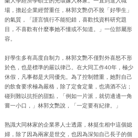
蘭大學經濟學碩士的光環嫁入林家。一直到進入職
場，擔起企業經營重任，林郭文艷仍不脫「好學生」
的氣質，「謹言慎行不能犯錯，喜歡找資料研究題
目，不喜歡有什麼事她不懂或不知道。」一位部屬形
容。
好學生多有高度自制力，林郭文艷不僅對外喜怒不形
於色，也是標準的嚴以律己。在大同工作40年，極少
休假，凡事都是大同優先。為了控制體重，她對自己
的飲食要求極為嚴格，除了定食定量，也滴酒不沾；
碰到難以抗拒的甜點，「例如一片派，就切邊邊一角
嘗一小口，」林郭文艷說，「一定要有紀律。」
熟識大同林家的企業界人士透露，林挺生相中這個媳
婦，除了因為兩家是世交，也因為深知自己長子的個