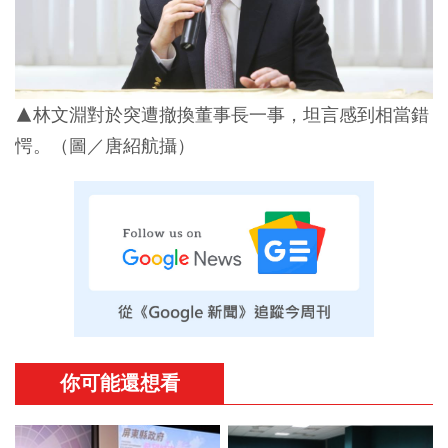
▲林文淵對於突遭撤換董事長一事，坦言感到相當錯
愕。（圖／唐紹航攝）