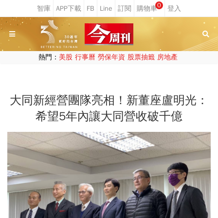
0
熱門：
美股
行事曆
勞保年資
股票抽籤
房地產
大同新經營團隊亮相！新董座盧明光：
希望5年內讓大同營收破千億