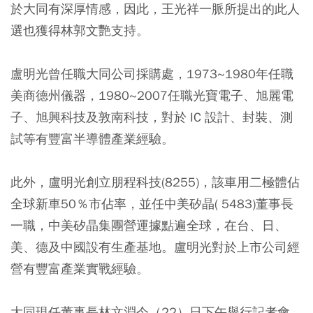
於大同有深厚情感，因此，王光祥一脈所提出的此人
選也獲得林郭文艷支持。
盧明光曾任職大同公司採購處，1973~1980年任職
美商德州儀器，1980~2007任職光寶電子、旭麗電
子、旭興科技及敦南科技，對於 IC 設計、封裝、測
試等有豐富半導體產業經驗。
此外，盧明光創立朋程科技(8255)，該車用二極體佔
全球新車50％市佔率，並任中美矽晶( 5483)董事長
一職，中美矽晶集團營運據點遍全球，在台、日、
美、德及中國設有生產基地。盧明光對於上市公司經
營有豐富產業實戰經驗。
大同現任董事長林文淵今（22）日下午舉行記者會，