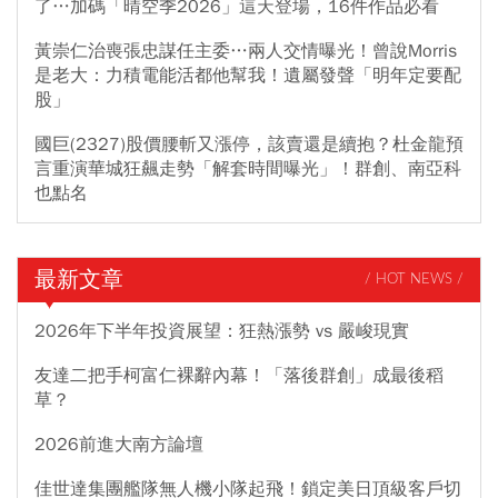
了…加碼「晴空季2026」這天登場，16件作品必看
黃崇仁治喪張忠謀任主委…兩人交情曝光！曾說Morris
是老大：力積電能活都他幫我！遺屬發聲「明年定要配
股」
國巨(2327)股價腰斬又漲停，該賣還是續抱？杜金龍預
言重演華城狂飆走勢「解套時間曝光」！群創、南亞科
也點名
最新文章
/ HOT NEWS /
2026年下半年投資展望：狂熱漲勢 vs 嚴峻現實
友達二把手柯富仁裸辭內幕！「落後群創」成最後稻
草？
2026前進大南方論壇
佳世達集團艦隊無人機小隊起飛！鎖定美日頂級客戶切