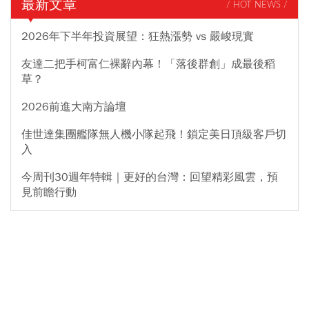
最新文章
/ HOT NEWS /
2026年下半年投資展望：狂熱漲勢 vs 嚴峻現實
友達二把手柯富仁裸辭內幕！「落後群創」成最後稻
草？
2026前進大南方論壇
佳世達集團艦隊無人機小隊起飛！鎖定美日頂級客戶切
入
今周刊30週年特輯｜更好的台灣：回望精彩風雲，預
見前瞻行動