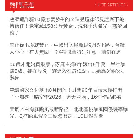
熱門話題
/ HOT ARTICLES /
慈濟遭詐騙10億怎麼發生的？陳昱瑄律師見證嚴下跪
博信任！豪宅藏158公斤黃金，洗錢手法曝光…慈濟回
應了
禁止你出境就禁止…中國出入境新規9/15上路，台灣
人小心「有去無回」？4種職業特別注意：前例在這
56歲才開始買股票，家庭主婦8年滾出8千萬！半年暴
賺5成、卻在股災「輝達殺在最低點」...她靠3個心法
翻身
空總國家文化基地8月開放！封閉90年古蹟大樓打開
了…加碼「晴空季2026」這天登場，16件作品必看
天氣／白海豚颱風最新路徑！北北基桃暴風圈侵襲率曝
光、8/7颱風假？三颱怎麼走，10日報先看