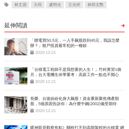
林文淵
大同
盧明光
王光祥
林郭文艷
延伸閱讀
「聯電買50.5元，一入手飆股跌到45元，我該怎麼
辦？」散戶投資最常犯的一種錯
2020-12-21
「台積電工程師不是我想要的人生！」竹科實習1個
月，台大電機生休學重考：高薪工作一點也不開心
2020-12-21
長榮、台玻紛紛化身大飆股！資金重新聚焦傳產類
股，5個原因告訴你：為什麼中鋼(2002)備受期待
2020-12-21
暖神凱哥觀察焦點》關稅打不到高階製程的台積電 網