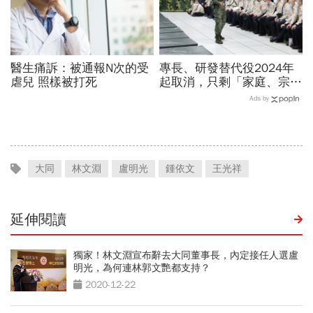
醫生痛訴：被通報N次的受
專長、研發替代役2024年
虐兒 照樣被打死
起取消，只剩「家庭、宗
教」未來也要打靶…申請資
Ads by
格、役期薪資一次看
大同
林文淵
盧明光
鍾依文
王光祥
延伸閱讀
獨家！林文淵宣布辭去大同董事長，內定接任人選盧
明光，為何連林郭文艷都支持？
2020-12-22