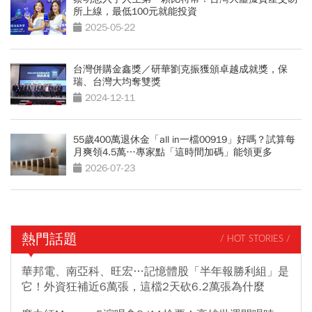
所上線，最低100元就能投資
2025-05-22
台灣併購金鑫獎／研華劉克振獲頒卓越成就獎，保
瑞、台灣大均奪雙獎
2024-12-11
55歲400萬退休金「all in一檔00919」好嗎？試算每
月爽領4.5萬…專家點「這時間加碼」能領更多
2026-07-23
熱門話題
/ HOT STORIES /
華邦電、南亞科、旺宏…記憶體股「半年報勝利組」是
它！外資狂補近6萬張，這檔2天砍6.2萬張為什麼