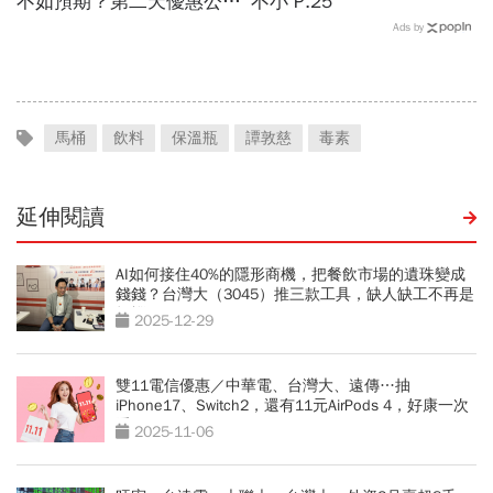
不如預期？第二天優惠公開
不小 P.25
電視、鑽石項鍊拚場
Ads by
馬桶
飲料
保溫瓶
譚敦慈
毒素
延伸閱讀
AI如何接住40%的隱形商機，把餐飲市場的遺珠變成
錢錢？台灣大（3045）推三款工具，缺人缺工不再是
煩惱
2025-12-29
雙11電信優惠／中華電、台灣大、遠傳…抽
iPhone17、Switch2，還有11元AirPods 4，好康一次
看
2025-11-06