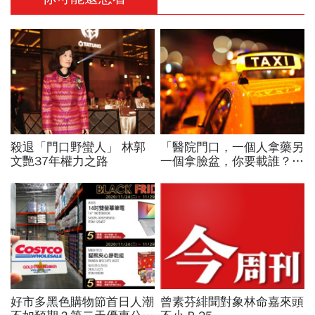
殺退「門口野蠻人」 林郭
「醫院門口，一個人拿藥另
文艷37年權力之路
一個拿臉盆，你要載誰？」
一個計程車司機給我們上了
13年的MBA課
好市多黑色購物節首日人潮
曾素芬緋聞對象林命嘉來頭