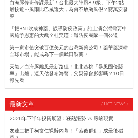
白海豚停班停課最新！台北最大陣風8-9級、下午2點
最接近…風雨比巴威還大，為何不放颱風假？蔣萬安發
聲
「把BNT吹成神藥、誤導防疫政策」誰上演台灣需要中
國施予恩惠的大戲？杜奕瑾：還防疫團隊一個公道
第一家市值突破百億美元的台灣新藥公司！藥華藥深耕
全球市場，能成為下一個武田製藥？
天氣／白海豚颱風最新路徑！北北基桃「暴風圈侵襲
率」出爐，這天估發布海警，父親節會影響嗎？10日
報先看
最新文章
/ HOT NEWS /
2026年下半年投資展望：狂熱漲勢 vs 嚴峻現實
友達二把手柯富仁裸辭內幕！「落後群創」成最後稻
草？