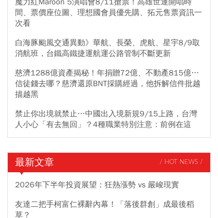
魔力紅Maroon 5演唱會8/11搶票！高雄世運開唱時
間、票價座位圖、理想國會員優先購、拓元售票資訊一
次看
白海豚颱風交通異動》華航、長榮、虎航、星宇8/9取
消航班，台鐵高鐵捷運航運公路管制不斷更新
慈濟1288億資產揭秘！年捐贈72億、不動產815億…
信徒錢去哪？慈濟還原BNT採購經過，他拆解信件批越
描越黑
禁止你出境就禁止…中國出入境新規9/15上路，台灣
人小心「有去無回」？4種職業特別注意：前例在這
最新文章
/ HOT NEWS /
2026年下半年投資展望：狂熱漲勢 vs 嚴峻現實
友達二把手柯富仁裸辭內幕！「落後群創」成最後稻
草？