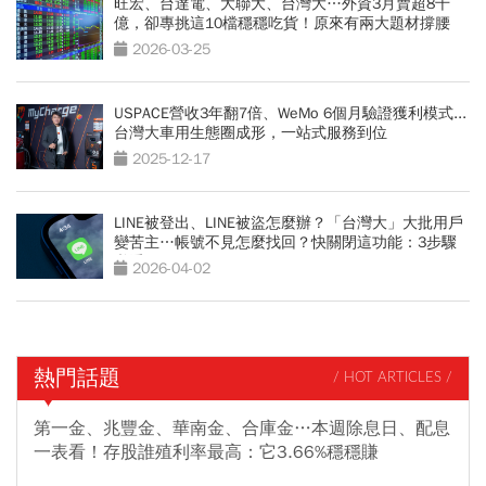
旺宏、台達電、大聯大、台灣大…外資3月賣超8千
億，卻專挑這10檔穩穩吃貨！原來有兩大題材撐腰
2026-03-25
USPACE營收3年翻7倍、WeMo 6個月驗證獲利模式...
台灣大車用生態圈成形，一站式服務到位
2025-12-17
LINE被登出、LINE被盜怎麼辦？「台灣大」大批用戶
變苦主…帳號不見怎麼找回？快關閉這功能：3步驟
必看
2026-04-02
熱門話題
/ HOT ARTICLES /
第一金、兆豐金、華南金、合庫金…本週除息日、配息
一表看！存股誰殖利率最高：它3.66%穩穩賺