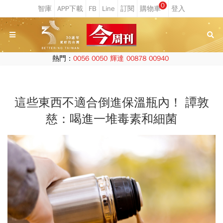
0
熱門：
0056
0050
輝達
00878
00940
這些東西不適合倒進保溫瓶內！ 譚敦
慈：喝進一堆毒素和細菌