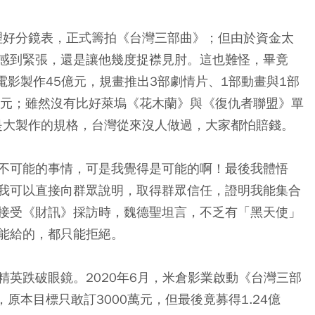
，理好分鏡表，正式籌拍《台灣三部曲》；但由於資金太
感到緊張，還是讓他幾度捉襟見肘。這也難怪，畢竟
電影製作45億元，規畫推出3部劇情片、1部動畫與1部
億元；雖然沒有比好萊塢《花木蘭》與《復仇者聯盟》單
仍是大製作的規格，台灣從來沒人做過，大家都怕賠錢。
不可能的事情，可是我覺得是可能的啊！最後我體悟
我可以直接向群眾說明，取得群眾信任，證明我能集合
接受《財訊》採訪時，魏德聖坦言，不乏有「黑天使」
能給的，都只能拒絕。
英跌破眼鏡。2020年6月，米倉影業啟動《台灣三部
原本目標只敢訂3000萬元，但最後竟募得1.24億