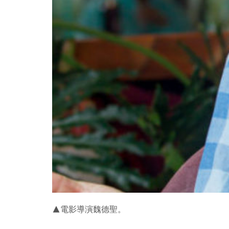
▲電影導演魏德聖。