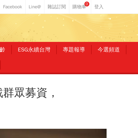
0
齡
ESG永續台灣
專題報導
今選頻道
戰群眾募資，