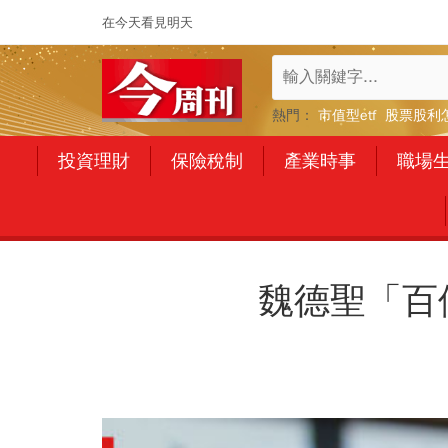
在今天看見明天
熱門：
市值型etf
股票股利
投資理財
保險稅制
產業時事
職場
魏德聖「百