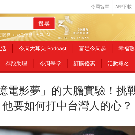
搜尋
怎麼算
esg是什麼
天氣
AI
生活
今周大耳朵 Podcast
富足今周起
幸福熟
存股助理
今周學堂
訂購優惠
活動報名
億電影夢」的大膽實驗！挑
他要如何打中台灣人的心？