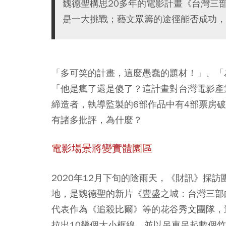
魏德聖構思20多年的電影計畫《台灣三
是一大挑戰；藝文眾籌的途徑能否成功，
「多可笑的計畫，這麼愚蠢的題材！」、「
「他是瘋了還是傻了？這計畫對台灣電影產
締造者，執導監製的6部作品中有4部票房
有諸多批評，為什麼？
電影場景將變實體園區
2020年12月下旬的陰雨天，《財訊》採
地，是魏德聖的新片《豐盛之城：台灣三部
代表作為《追殺比爾》等的花谷秀文團隊，
拉出10幾個大小框線，並以吊車吊起數個