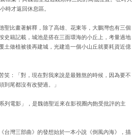
個小時才返回休息區。
德聖比畫著解釋，除了高雄、花東等，大鵬灣也有三個
按史籍記載，城池是搭在三面環海的小丘上，考量過地
覆土做植被後再建城，光建造一個小山丘就要耗資近億
苦笑：「對，現在對我來說是最難熬的時候，因為要不
頭到尾都沒有改變過。」
年系列電影」，是魏德聖近來在影視圈內飽受批評的主
《台灣三部曲》的發想始於一本小說《倒風內海》，描