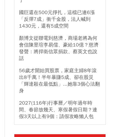
了
國巨還在500元掙扎，這檔已連6漲
「反彈7成」衝千金股，法人喊到
1430元，還有5成空間
顏博文從聯電到慈濟，商場老將為何
會信陳昱瑄李易儒、豪給10億？慈濟
發聲：將捍衛信眾捐款、蔡英文也說
話
56歲才開始買股票，家庭主婦8年滾
出8千萬！半年暴賺5成、卻在股災
「輝達殺在最低點」...她靠3個心法翻
身
2027(116年)行事曆／明年過年時
間、春節放幾天、寒假暑假日期？連
假3天以上有9個：請假攻略懶人包