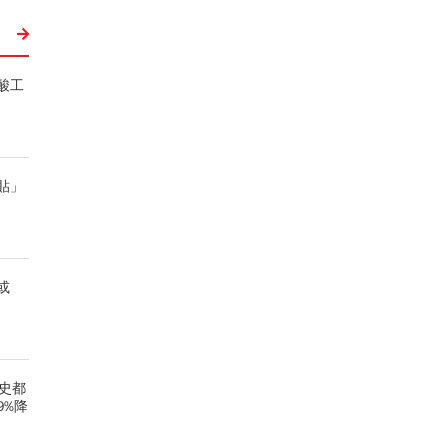
酸工
貼」
或
史都
9%降