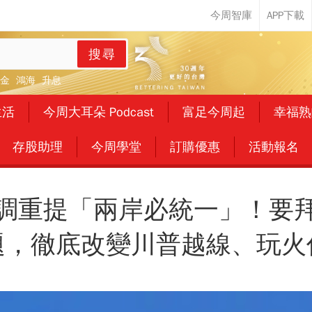
搜尋
金
鴻海
升息
生活
今周大耳朵 Podcast
富足今周起
幸福熟
存股助理
今周學堂
訂購優惠
活動報名
調重提「兩岸必統一」！要
題，徹底改變川普越線、玩火