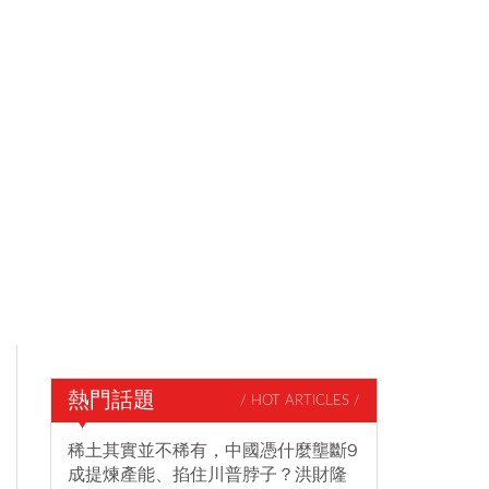
熱門話題
/ HOT ARTICLES /
稀土其實並不稀有，中國憑什麼壟斷9
成提煉產能、掐住川普脖子？洪財隆