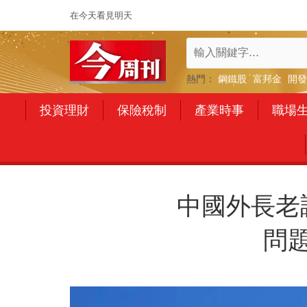
在今天看見明天
熱門：
鋼鐵股
富邦金
開發
投資理財
保險稅制
產業時事
職場
中國外長老
問