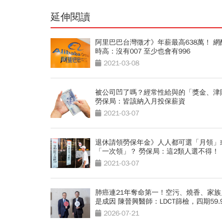
延伸閱讀
阿里巴巴台灣徵才》年薪最高638萬！ 網
時高：沒有007 至少也會有996
2021-03-08
被公司凹了嗎？經常性給與的「獎金、津
勞保局：皆該納入月投保薪資
2021-03-07
退休請領勞保年金》人人都可選「月領」
「一次領」？ 勞保局：這2類人選不得！
2021-03-07
肺癌連21年奪命第一！空污、燒香、家族
是成因 陳晉興醫師：LDCT篩檢，四期59.
至46%
2026-07-21