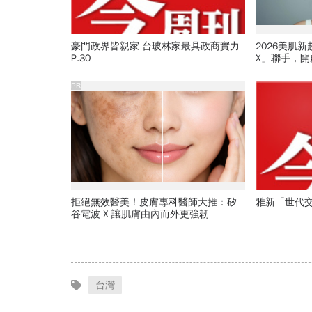
豪門政界皆親家 台玻林家最具政商實力
2026美肌
P.30
X」聯手，
PR
拒絕無效醫美！皮膚專科醫師大推：矽
雅新「世代交
谷電波 X 讓肌膚由內而外更強韌
台灣