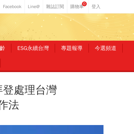
0
齡
ESG永續台灣
專題報導
今選頻道
拜登處理台灣
作法