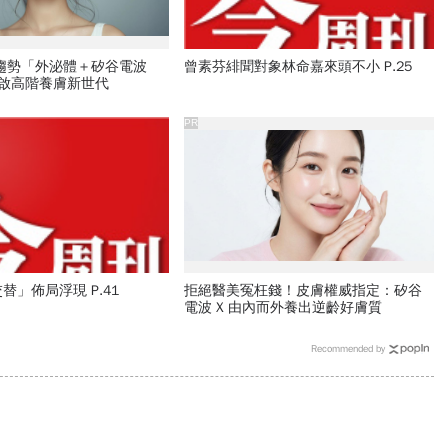
新趨勢「外泌體＋矽谷電波
曾素芬緋聞對象林命嘉來頭不小 P.25
開啟高階養膚新世代
PR
替」佈局浮現 P.41
拒絕醫美冤枉錢！皮膚權威指定：矽谷
電波 X 由內而外養出逆齡好膚質
Recommended by