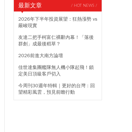
最新文章
/ HOT NEWS /
2026年下半年投資展望：狂熱漲勢 vs
嚴峻現實
友達二把手柯富仁裸辭內幕！「落後
群創」成最後稻草？
2026前進大南方論壇
佳世達集團艦隊無人機小隊起飛！鎖
定美日頂級客戶切入
今周刊30週年特輯｜更好的台灣：回
望精彩風雲，預見前瞻行動