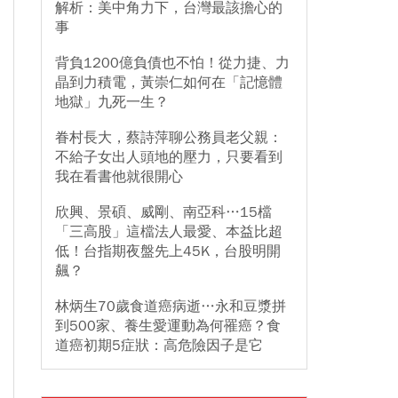
解析：美中角力下，台灣最該擔心的
事
背負1200億負債也不怕！從力捷、力
晶到力積電，黃崇仁如何在「記憶體
地獄」九死一生？
眷村長大，蔡詩萍聊公務員老父親：
不給子女出人頭地的壓力，只要看到
我在看書他就很開心
欣興、景碩、威剛、南亞科…15檔
「三高股」這檔法人最愛、本益比超
低！台指期夜盤先上45K，台股明開
飆？
林炳生70歲食道癌病逝…永和豆漿拼
到500家、養生愛運動為何罹癌？食
道癌初期5症狀：高危險因子是它