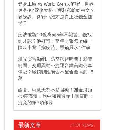
健身工廠 vs World Gym大解密！世界
健身-KY營收大勝，獲利卻輸給柏文？
教練課、會籍…誰才是真正賺錢金雞
母？
慈濟被騙10億為何5年不報警、錢找
到才認？他好奇：當年財報怎麼編…
陳時中背「擋疫苗」黑鍋只求1件事
漢光演習斷網、防空演習時間！影響
範圍、交通異動…捷運台鐵高鐵公車
停駛？城鎮韌性演習不配合最高罰15
萬
酷暑、颱風天都不是阻礙！謝金河頂
40度高溫，跑中和圓通寺山區直呼：
捷兔的第5項修煉
最新文章
/ HOT NEWS /