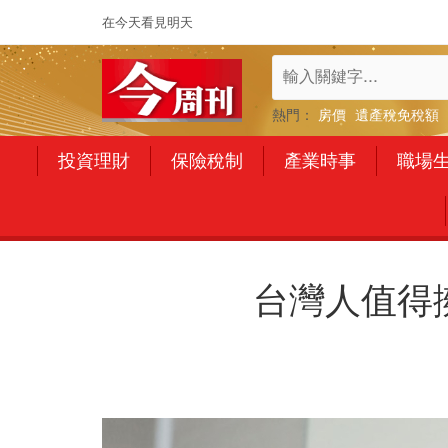
在今天看見明天
熱門：
房價
遺產稅免稅額
投資理財
保險稅制
產業時事
職場
台灣人值得