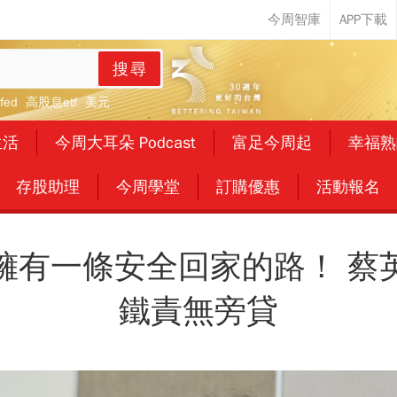
搜尋
fed
高股息etf
美元
生活
今周大耳朵 Podcast
富足今周起
幸福熟
存股助理
今周學堂
訂購優惠
活動報名
擁有一條安全回家的路！ 蔡
鐵責無旁貸