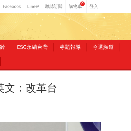
0
齡
ESG永續台灣
專題報導
今選頻道
英文：改革台