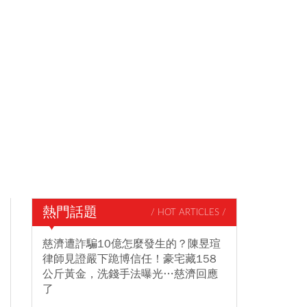
熱門話題
/ HOT ARTICLES /
慈濟遭詐騙10億怎麼發生的？陳昱瑄
律師見證嚴下跪博信任！豪宅藏158
公斤黃金，洗錢手法曝光…慈濟回應
了