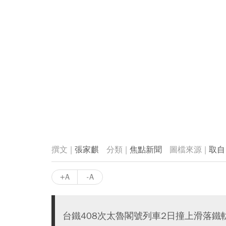
張家麒
焦點新聞
取自
+A
-A
台鐵408次太魯閣號列車2日撞上滑落鐵