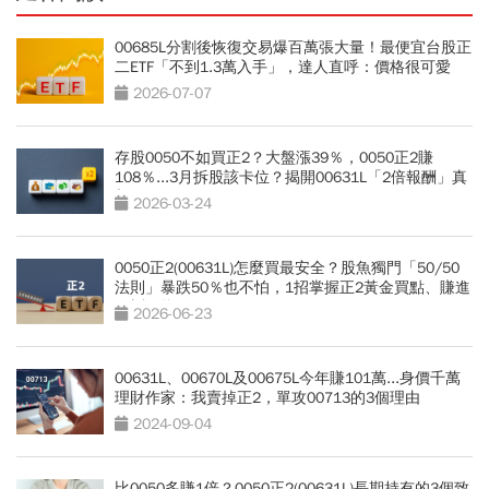
00685L分割後恢復交易爆百萬張大量！最便宜台股正
二ETF「不到1.3萬入手」，達人直呼：價格很可愛
2026-07-07
存股0050不如買正2？大盤漲39％，0050正2賺
108％...3月拆股該卡位？揭開00631L「2倍報酬」真
相
2026-03-24
0050正2(00631L)怎麼買最安全？股魚獨門「50/50
法則」暴跌50％也不怕，1招掌握正2黃金買點、賺進
N倍報酬
2026-06-23
00631L、00670L及00675L今年賺101萬...身價千萬
理財作家：我賣掉正2，單攻00713的3個理由
2024-09-04
比0050多賺1倍？0050正2(00631L)長期持有的3個致