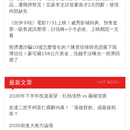
品，遭羈押禁見！宏碁李文詳當董座才2天閃辭：發現
內部缺失
《吉伊卡哇》電影7/31上映！威秀影城特典、預售套
票…販售資訊整理，討伐棒+小卡必收、上映戲院一文
看
慈濟遭詐騙10億怎麼發生的？陳昱瑄律師見證嚴下跪
博信任！豪宅藏158公斤黃金，洗錢手法曝光…慈濟回
應了
最新文章
/ HOT NEWS /
2026年下半年投資展望：狂熱漲勢 vs 嚴峻現實
友達二把手柯富仁裸辭內幕！「落後群創」成最後稻
草？
2026前進大南方論壇