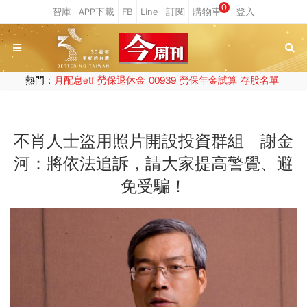
0
熱門：
月配息etf
勞保退休金
00939
勞保年金試算
存股名單
不肖人士盜用照片開設投資群組 謝金
河：將依法追訴，請大家提高警覺、避
免受騙！