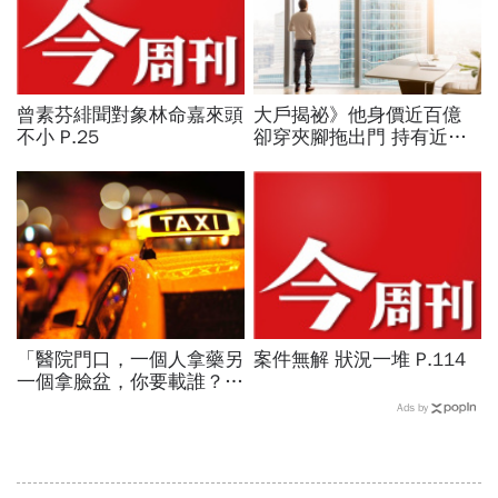
曾素芬緋聞對象林命嘉來頭
大戶揭祕》他身價近百億
不小 P.25
卻穿夾腳拖出門 持有近三
千張浩鼎 神祕投資人曝光
「醫院門口，一個人拿藥另
案件無解 狀況一堆 P.114
一個拿臉盆，你要載誰？」
一個計程車司機給我們上了
Ads by
13年的MBA課