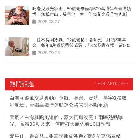
啃老兒敗光家產，80歲老母僅存600萬退休金最痛頓
悟：無私付出，反害他一生「等錢花光母子情也斷
了」
2025-08-27
「捨不得開冷氣」72歲老爸中暑熱死！月領3萬年
金、每年6萬孝親費卻喊窮...「3本發霉存摺」留500
萬遺產啟示
2025-09-03
熱門話題
/ HOT ARTICLES /
白海豚颱風交通異動》華航、長榮、虎航、星宇8/9取
消航班，台鐵高鐵捷運航運公路管制不斷更新
天氣／白海豚颱風遠離，豪大雨還沒完！雨區熱點曝
光、高溫36度又來…何時好天氣先看10日預報
愛馬仕、香奈兒...兆基李建成涉吞7億送前妻滿屋精