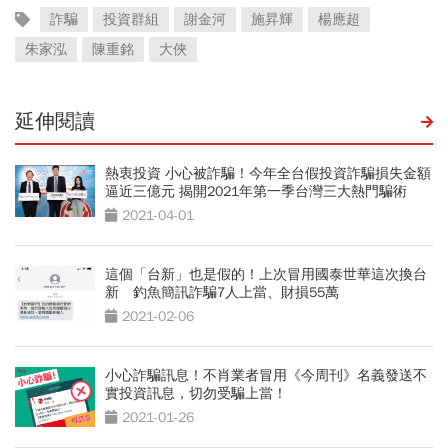
詐騙
投資群組
謝金河
施昇輝
楊應超
朱家泓
陳重銘
大俠
延伸閱讀
熱衷投資 小心被詐騙！今年全台假投資詐騙損失金額
逼近三億元 揭開2021年第一季台灣三大熱門騙術
2021-04-01
這個「台新」也是假的！上次冒用國泰世華這次換台
新 釣魚簡訊詐騙7人上當、財損55萬
2021-02-06
小心詐騙訊息！不肖業者冒用《今周刊》名義發送不
實投資訊息，切勿受騙上當！
2021-01-26