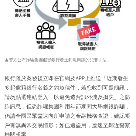
▲警方公布詐騙集團假冒銀行發送釣魚簡訊的犯罪手法。
銀行雖於案發後立即在官網及APP上推送「近期發生
多起假藉銀行名義之釣魚信件，若您收到可疑簡訊，
請勿點選連結登入，以避免造資訊外洩及損失」之防
詐訊息，但恐詐騙集團利用年節期間大舉網銀詐騙，
仍請全國民眾盡速向所申請之金融機構查證，確認帳
戶有無異常交易情形；如已遭盜用，應速至鄰近警察
機關報案。