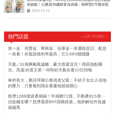
命缺點！公務員39歲財富自由揭：槓桿型ETF最佳投
資時機
2024-10-15
熱門話題
/ HOT STORIES /
第一金、兆豐金、華南金、合庫金…本週除息日、配息
一表看！存股誰殖利率最高：它3.66%穩穩賺
天氣／白海豚颱風遠離，豪大雨還沒完！雨區熱點曝
光、高溫36度又來…何時好天氣先看10日預報
眷村長大，蔡詩萍聊公務員老父親：不給子女出人頭地
的壓力，只要看到我在看書他就很開心
慈濟1288億資產揭秘！年捐贈72億、不動產815億…
信徒錢去哪？慈濟還原BNT採購經過，他拆解信件批越
描越黑