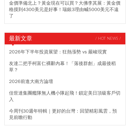
金價準備北上？黃金現在可以買？大佛李其展：黃金價
格摸到4300美元是好事！瑞銀3理由喊5000美元不遠
了
最新文章
/ HOT NEWS /
2026年下半年投資展望：狂熱漲勢 vs 嚴峻現實
友達二把手柯富仁裸辭內幕！「落後群創」成最後稻
草？
2026前進大南方論壇
佳世達集團艦隊無人機小隊起飛！鎖定美日頂級客戶切
入
今周刊30週年特輯｜更好的台灣：回望精彩風雲，預
見前瞻行動