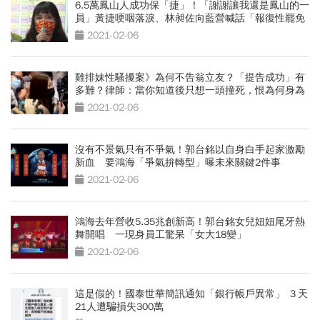
6.5萬鳳山人成功保「捷」！「謝謝讓我還是鳳山的一
員」黃捷哽咽落淚、林昶佐向藍營喊話「報復性罷免
夠了！」
2021-02-06
雞排妹性騷擾案》為何不告翁立友？「提告成功」有
多難？律師：當你知道後只想一頭撞死，恨為何身為
女人
2021-02-06
沒有不景氣只有不爭氣！郭台銘以自身白手起家激勵
新血 要鴻海「爭氣拚轉型」曝未來關鍵2件事
2021-02-06
鴻海去年營收5.35兆創新高！郭台銘女兒妞妞尾牙熱
舞開唱 一現身員工驚呆「女大18變」
2021-02-06
這是假的！國泰世華簡訊通知「銀行帳戶異常」 ３天
21人遭騙損失300萬