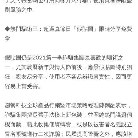
子支付帳密碼也可用同樣方式行騙，使消費者深陷盜
刷風險之中。
◆熱門騙術三：超逼真節日「假貼圖」限時分享免費
拿
假貼圖仍是2021第一季詐騙集團最喜歡的騙術之
一，尤其農曆新年與情人節前後，應景假貼圖特別猖
狂，親友易分享，使用者不容易辨識真實性，因而更
容易上當受害。
趨勢科技全球產品行銷暨市場策略經理陳俐融表示，
詐騙集團擅長舊手法換上新包裝，並圍繞熱門議題伺
機而動，藉此收集個資轉賣，或是以被害者名義設立
冒名帳號進行二次詐騙；民眾提高警覺之外，應該培