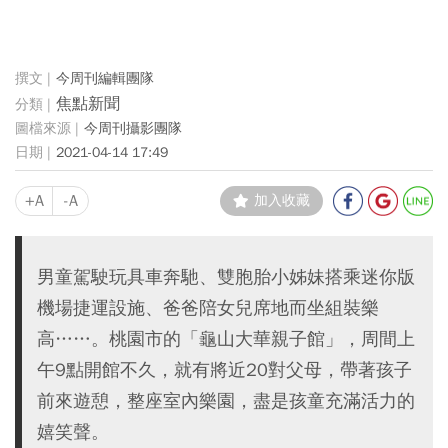
今周刊編輯團隊
焦點新聞
今周刊攝影團隊
2021-04-14 17:49
+A
-A
加入收藏
男童駕駛玩具車奔馳、雙胞胎小姊妹搭乘迷你版
機場捷運設施、爸爸陪女兒席地而坐組裝樂
高……。桃園市的「龜山大華親子館」，周間上
午9點開館不久，就有將近20對父母，帶著孩子
前來遊憩，整座室內樂園，盡是孩童充滿活力的
嬉笑聲。