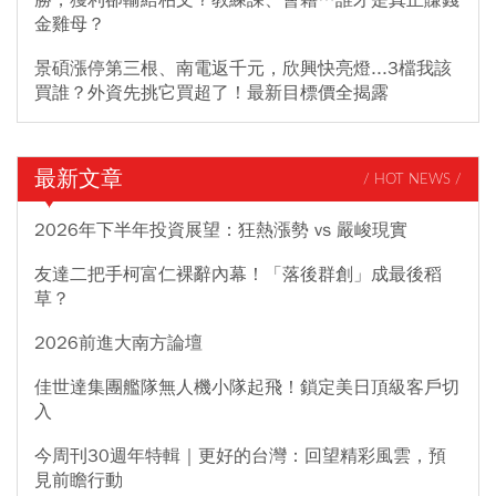
勝，獲利卻輸給柏文？教練課、會籍…誰才是真正賺錢
金雞母？
景碩漲停第三根、南電返千元，欣興快亮燈...3檔我該
買誰？外資先挑它買超了！最新目標價全揭露
最新文章
/ HOT NEWS /
2026年下半年投資展望：狂熱漲勢 vs 嚴峻現實
友達二把手柯富仁裸辭內幕！「落後群創」成最後稻
草？
2026前進大南方論壇
佳世達集團艦隊無人機小隊起飛！鎖定美日頂級客戶切
入
今周刊30週年特輯｜更好的台灣：回望精彩風雲，預
見前瞻行動