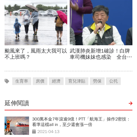
生育率
房價
經濟
育兒津貼
勞保
公托
延伸閱讀
300萬本金7年滾逾9億！PTT「航海王」操作2密技：
看準這檔all in，至少還會漲一倍
2021-04-13