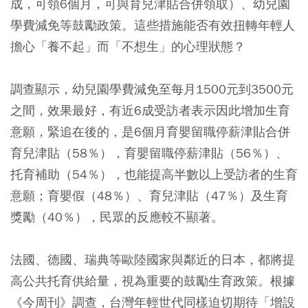
成，可領6個月，可與育兒津貼合併領取）、幼兒園
學費減免等鼓勵政策。這些措施能否有效扭轉年輕人
擔心「養不起」而「不想生」的心理狀態？
調查顯示，幼兒園學費減免至每月1500元到3500元
之間，效果最好，有近6成受訪者表示因此增加生育
意願，緊追在後的，是6個月育嬰留職停薪津貼合併
育兒津貼（58％），育嬰留職停薪津貼（56％）、
托育補助（54％），也能提高半數以上受訪者的生育
意願；育嬰假（48％）、育兒津貼（47％）及生育
獎勵（40％），民眾的反應較不顯著。
法國、德國、瑞典等歐陸國家與鄰近的日本，都將提
高公共托育供給量，視為重要的鼓勵生育政策。根據
《今周刊》調查，台灣年輕世代同樣迫切期待「增設