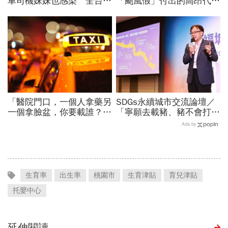
車司機妹妹也感染 全台累
「颱風假」付出的高昂代
積23例
價：中國、香港與日本都怎
麼做
「醫院門口，一個人拿藥另
SDGs永續城市交流論壇／
一個拿臉盆，你要載誰？」
「寧願去載豬、豬不會打
一個計程車司機給我們上了
1999」翻轉客運司機荒！
Ads by
13年的MBA課
桃園市4大倡議，重構公共
運輸DNA
生育率
出生率
桃園市
生育津貼
育兒津貼
托嬰中心
延伸閱讀