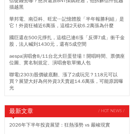
信徒錢去哪？慈濟還原BNT採購經過，他拆解信件批越
描越黑
華邦電、南亞科、旺宏…記憶體股「半年報勝利組」是
它！外資狂補近6萬張，這檔2天砍6.2萬張為什麼
國巨還在500元掙扎，這檔已連6漲「反彈7成」衝千金
股，法人喊到1430元，還有5成空間
aespa演唱會8/11台北大巨蛋登場！開唱時間、票價座
位圖、實名制規定、演唱會歌單懶人包
聯電(2303)股價破底翻、漲了2成玩完？118元可以
買？展望大好為何外資3天賣超14.6萬張，可能原因曝
光
最新文章
/ HOT NEWS /
2026年下半年投資展望：狂熱漲勢 vs 嚴峻現實