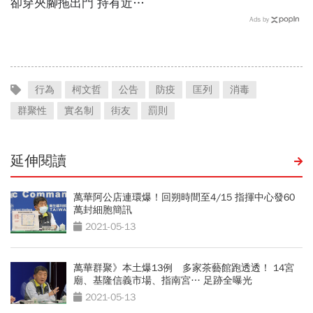
卻穿夾腳拖出門 持有近三
千張浩鼎 神祕投資人曝光
Ads by
行為
柯文哲
公告
防疫
匡列
消毒
群聚性
實名制
街友
罰則
延伸閱讀
萬華阿公店連環爆！回朔時間至4/15 指揮中心發60
萬封細胞簡訊
2021-05-13
萬華群聚》本土爆13例 多家茶藝館跑透透！ 14宮
廟、基隆信義市場、指南宮… 足跡全曝光
2021-05-13