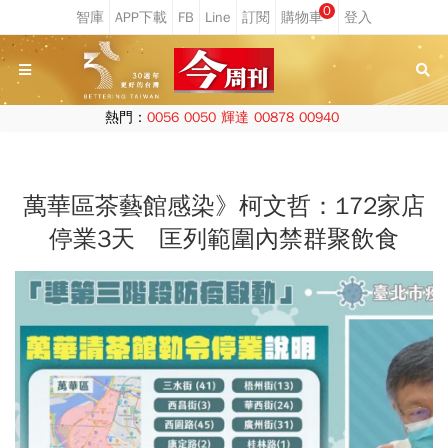
0
熱門：
0056
0050
輝達
00878
00940
萬華區茶藝館感染》柯文哲：172家店
停業3天 匡列範圍內禁群聚飲食