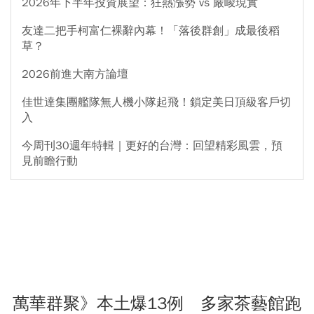
2026年下半年投資展望：狂熱漲勢 vs 嚴峻現實
友達二把手柯富仁裸辭內幕！「落後群創」成最後稻
草？
2026前進大南方論壇
佳世達集團艦隊無人機小隊起飛！鎖定美日頂級客戶切
入
今周刊30週年特輯｜更好的台灣：回望精彩風雲，預
見前瞻行動
萬華群聚》本土爆13例 多家茶藝館跑