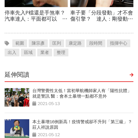
範圍
陳宗彥
匡列
康定路
段時間
指揮中心
出入
區域
業者
整理
延伸閱讀
台灣警覺性太低！當初華航機師家人有「陽性抗體」
就是警訊 醫：會本土暴增一點都不意外
2021-05-13
本土暴增16例新高！疫情警戒卻不升到「第三級」？
莊人祥說原因
2021-05-12