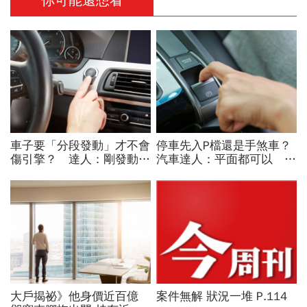
你可能還想看
車子要「分段發動」才不會
停車先入P檔還是手煞車？
傷引擎？ 達人：剛發動時
汽車達人：平面都可以 斜
別馬上入檔、重踩油門
坡才有分！
大戶揭祕》他身價近百億
案件無解 狀況一堆 P.114