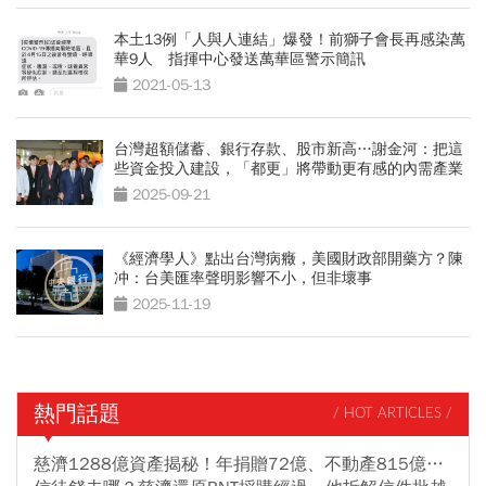
本土13例「人與人連結」爆發！前獅子會長再感染萬
華9人 指揮中心發送萬華區警示簡訊
2021-05-13
台灣超額儲蓄、銀行存款、股市新高…謝金河：把這
些資金投入建設，「都更」將帶動更有感的內需產業
2025-09-21
《經濟學人》點出台灣病癥，美國財政部開藥方？陳
冲：台美匯率聲明影響不小，但非壞事
2025-11-19
熱門話題
/ HOT ARTICLES /
慈濟1288億資產揭秘！年捐贈72億、不動產815億…