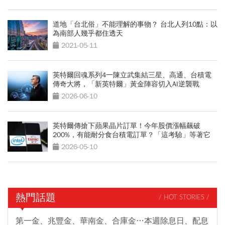
道地「台北俗」不能理解的事物？ 台北人列10點：以
為南部人幾乎都住透天
2021-05-11
英特爾回魂系列4一陳立武集結三星、高通、台積電
傳奇大將，「新英特爾」黃金陣容切入AI逆襲戰
2026-06-10
英特爾傳搶下蘋果晶片訂單！今年股價漲幅飆破
200%，有能耐分食台積電訂單？「這考驗」等著它
2026-05-10
熱門話題
/ HOT STORIES /
第一金、兆豐金、華南金、合庫金…本週除息日、配息