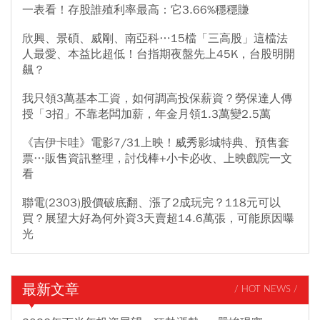
一表看！存股誰殖利率最高：它3.66%穩穩賺
欣興、景碩、威剛、南亞科…15檔「三高股」這檔法
人最愛、本益比超低！台指期夜盤先上45K，台股明開
飆？
我只領3萬基本工資，如何調高投保薪資？勞保達人傳
授「3招」不靠老闆加薪，年金月領1.3萬變2.5萬
《吉伊卡哇》電影7/31上映！威秀影城特典、預售套
票…販售資訊整理，討伐棒+小卡必收、上映戲院一文
看
聯電(2303)股價破底翻、漲了2成玩完？118元可以
買？展望大好為何外資3天賣超14.6萬張，可能原因曝
光
最新文章
/ HOT NEWS /