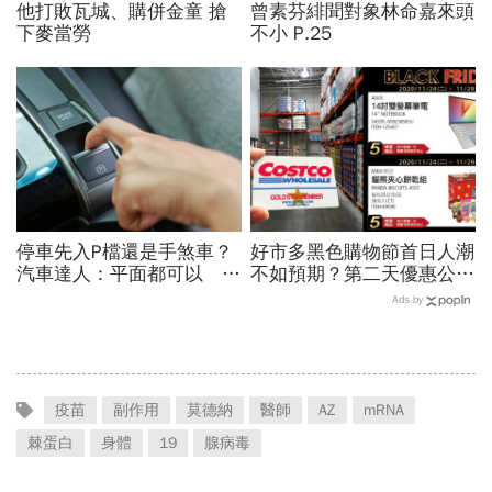
他打敗瓦城、購併金童 搶
曾素芬緋聞對象林命嘉來頭
下麥當勞
不小 P.25
停車先入P檔還是手煞車？
好市多黑色購物節首日人潮
汽車達人：平面都可以 斜
不如預期？第二天優惠公開
坡才有分！
電視、鑽石項鍊拚場
Ads by
疫苗
副作用
莫德納
醫師
AZ
mRNA
棘蛋白
身體
19
腺病毒