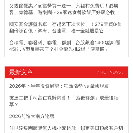
父親節優惠／麥當勞買一送一、六福村免費玩！必勝
客、肯德基、遊樂園…29家速食餐飲飯店好康必收
國安基金護盤名單「存起來下次卡位」！279天買8檔
翻倍賺百億：鴻海、台達電...唯一金融股是它
台積電、聯發科、聯電、群創...台股飆逾1400點叩關
45K，V型反轉來了？杜金龍先挑2檔「便當股」
最新文章
/ HOT NEWS /
2026年下半年投資展望：狂熱漲勢 vs 嚴峻現實
友達二把手柯富仁裸辭內幕！「落後群創」成最後稻
草？
2026前進大南方論壇
佳世達集團艦隊無人機小隊起飛！鎖定美日頂級客戶切