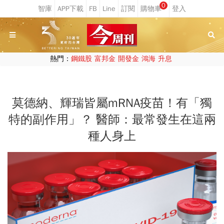
0
熱門：
鋼鐵股
富邦金
開發金
鴻海
升息
莫德納、輝瑞皆屬mRNA疫苗！有「獨
特的副作用」？ 醫師：最常發生在這兩
種人身上