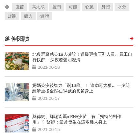
疫苗
高大成
聲門
可能
心臟
身體
水分
舒跑
礦力
遺體
延伸閱讀
北農群聚感染18人確診！遭爆更換匡列人員、員工自
行快篩... 深夜發聲明澄清
2021-06-18
媽媽染疫後智力「剩13歲」！ 這病毒太狠... 一夕間
經濟重擔全壓在64歲的爸爸身上
2021-06-17
莫德納、輝瑞皆屬mRNA疫苗！有「獨特的副作
用」？ 醫師：最常發生在這兩種人身上
2021-06-15