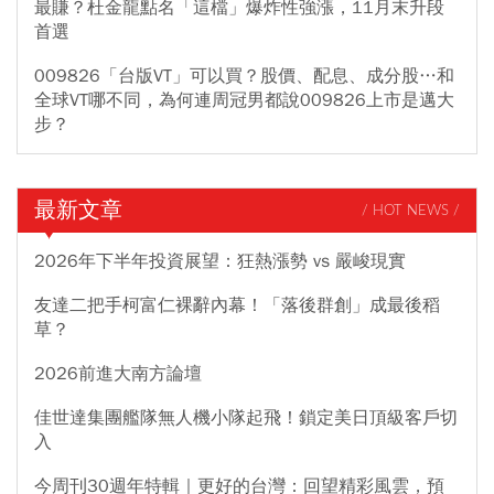
最賺？杜金龍點名「這檔」爆炸性強漲，11月末升段
首選
009826「台版VT」可以買？股價、配息、成分股…和
全球VT哪不同，為何連周冠男都說009826上市是邁大
步？
最新文章
/ HOT NEWS /
2026年下半年投資展望：狂熱漲勢 vs 嚴峻現實
友達二把手柯富仁裸辭內幕！「落後群創」成最後稻
草？
2026前進大南方論壇
佳世達集團艦隊無人機小隊起飛！鎖定美日頂級客戶切
入
今周刊30週年特輯｜更好的台灣：回望精彩風雲，預