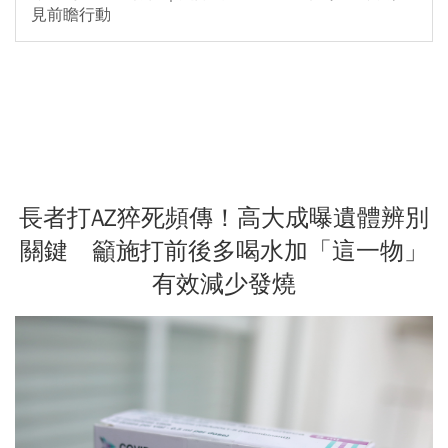
見前瞻行動
長者打AZ猝死頻傳！高大成曝遺體辨別
關鍵 籲施打前後多喝水加「這一物」
有效減少發燒