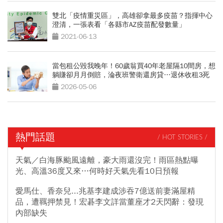
雙北「疫情重災區」，高雄卻拿最多疫苗？指揮中心
澄清，一張表看「各縣市AZ疫苗配發數量」
2021-06-13
當包租公毀我晚年！60歲翁買40年老屋隔10間房，想
躺賺卻月月倒賠，淪夜班警衛還房貸…退休收租3死
穴
2026-05-06
熱門話題
/ HOT STORIES /
天氣／白海豚颱風遠離，豪大雨還沒完！雨區熱點曝
光、高溫36度又來…何時好天氣先看10日預報
愛馬仕、香奈兒...兆基李建成涉吞7億送前妻滿屋精
品，遭羈押禁見！宏碁李文詳當董座才2天閃辭：發現
內部缺失