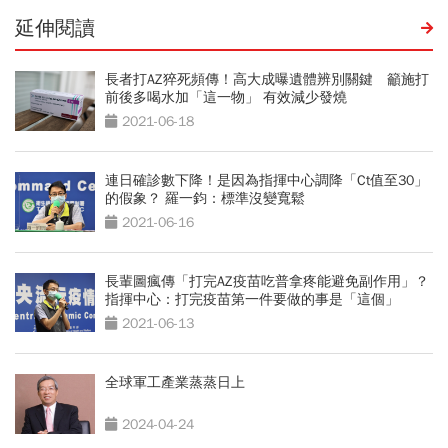
延伸閱讀
長者打AZ猝死頻傳！高大成曝遺體辨別關鍵 籲施打
前後多喝水加「這一物」 有效減少發燒
2021-06-18
連日確診數下降！是因為指揮中心調降「Ct值至30」
的假象？ 羅一鈞：標準沒變寬鬆
2021-06-16
長輩圖瘋傳「打完AZ疫苗吃普拿疼能避免副作用」？
指揮中心：打完疫苗第一件要做的事是「這個」
2021-06-13
全球軍工產業蒸蒸日上
2024-04-24