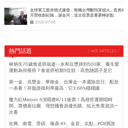
全球軍工股井噴式爆發，唯獨台灣刪預算熄火...雷虎6
月營收創紀錄，謝金河：這次投票是重要轉折點
2025-07-06
熱門話題
/ HOT ARTICLES /
林炳生70歲食道癌病逝…永和豆漿拼到500家、養生愛
運動為何罹癌？食道癌初期5症狀：高危險因子是它
第一金、兆豐金、華南金、合庫金…本週除息日、配息
一表看！存股誰殖利率最高：它3.66%穩穩賺
魔力紅Maroon 5演唱會8/11搶票！高雄世運開唱時
間、票價座位圖、理想國會員優先購、拓元售票資訊一
次看
欣興、南電、景碩、臻鼎-KY、金居、尖點...PCB買誰