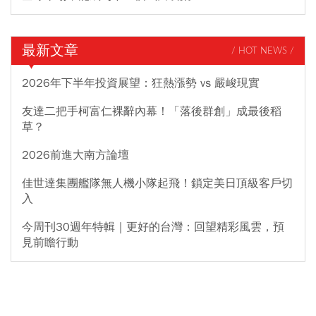
最新文章
/ HOT NEWS /
2026年下半年投資展望：狂熱漲勢 vs 嚴峻現實
友達二把手柯富仁裸辭內幕！「落後群創」成最後稻
草？
2026前進大南方論壇
佳世達集團艦隊無人機小隊起飛！鎖定美日頂級客戶切
入
今周刊30週年特輯｜更好的台灣：回望精彩風雲，預
見前瞻行動