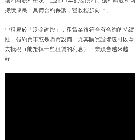
獲利與股利概況：連續11年配發股利；獲利與股利均
持續成長；具備合約保護，營收穩步向上。
中租屬於「泛金融股」，
租賃業很符合有合約的持續
性，簽約買車或是購買設備；尤其購買設備還可以拿
去抵稅（能抵掉一些租賃的利息），業績會越來越
好。