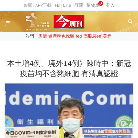
0
熱門：
房價
遺產稅免稅額
fed
高股息etf
美元
本土增4例、境外14例》陳時中：新冠
疫苗均不含豬細胞 有清真認證