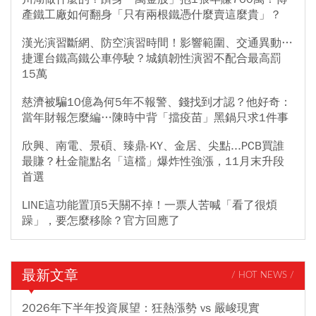
產鐵工廠如何翻身「只有兩根鐵憑什麼賣這麼貴」？
漢光演習斷網、防空演習時間！影響範圍、交通異動…
捷運台鐵高鐵公車停駛？城鎮韌性演習不配合最高罰
15萬
慈濟被騙10億為何5年不報警、錢找到才認？他好奇：
當年財報怎麼編…陳時中背「擋疫苗」黑鍋只求1件事
欣興、南電、景碩、臻鼎-KY、金居、尖點...PCB買誰
最賺？杜金龍點名「這檔」爆炸性強漲，11月末升段
首選
LINE這功能置頂5天關不掉！一票人苦喊「看了很煩
躁」，要怎麼移除？官方回應了
最新文章
/ HOT NEWS /
2026年下半年投資展望：狂熱漲勢 vs 嚴峻現實