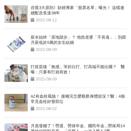
存股3大原則》財經專家「股票名單」曝光！ 這檔連
續配息長達38年
2021-08-12
薪水始終「原地踏步」？ 他批老婆「不長進」：別跟
月薪低於5萬的女生結婚
2021-08-09
打疫苗後「無感」等於白打、打高端不能出國？ 醫
曝：只要有打就有效！
2021-08-09
AZ有血栓風險！ 接種完怎麼觀察身體狀況？醫：4個
常見血栓好發部位
2021-08-02
月底發錢了！勞退、勞保年金、國民年金...勞保局14