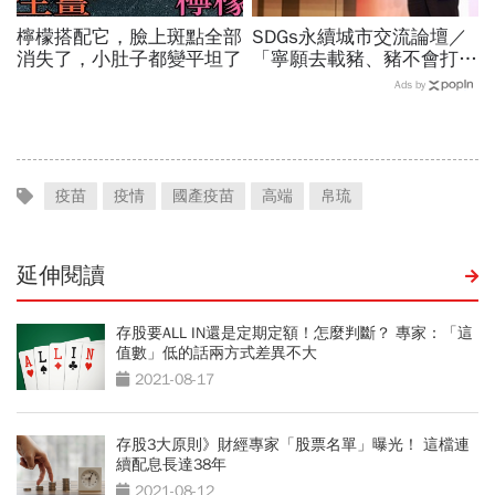
檸檬搭配它，臉上斑點全部
SDGs永續城市交流論壇／
消失了，小肚子都變平坦了
「寧願去載豬、豬不會打
1999」翻轉客運司機荒！
Ads by
桃園市4大倡議，重構公共
運輸DNA
疫苗
疫情
國產疫苗
高端
帛琉
延伸閱讀
存股要ALL IN還是定期定額！怎麼判斷？ 專家：「這
值數」低的話兩方式差異不大
2021-08-17
存股3大原則》財經專家「股票名單」曝光！ 這檔連
續配息長達38年
2021-08-12