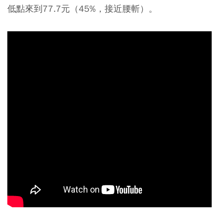
低點來到77.7元（45%，接近腰斬）。