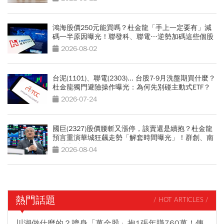
鴻海股價250元能買嗎？杜金龍「手上一定要有」減
碼一半原因曝光！聯發科、聯電…逆勢加碼這些個股
2026-08-02
台泥(1101)、聯電(2303)... 台股7-9月洗盤期買什麼？
杜金龍獨門避險操作曝光：為何先別碰主動式ETF？
2026-07-24
國巨(2327)股價腰斬又漲停，該賣還是續抱？杜金龍
預言重演華城狂飆走勢「解套時間曝光」！群創、南
亞科也點名
2026-08-04
熱門話題
/ HOT ARTICLES /
川湖做什麼的？躋身「萬金股」抱1張年賺760萬！傳