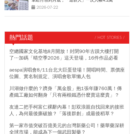
筆給付領到月底，「這群人」一次入帳4.2萬
2026-07-22
熱門話題
/ HOT STORIES /
空總國家文化基地8月開放！封閉90年古蹟大樓打開
了…加碼「晴空季2026」這天登場，16件作品必看
aespa演唱會8/11台北大巨蛋登場！開唱時間、票價座
位圖、實名制規定、演唱會歌單懶人包
川湖做什麼的？躋身「萬金股」抱1張年賺760萬！傳
產鐵工廠如何翻身「只有兩根鐵憑什麼賣這麼貴」？
友達二把手柯富仁裸辭內幕！彭双浪親自找回來的接班
人，為何最後撕破臉？「落後群創」成最後稻草？
第一家市值突破百億美元的台灣新藥公司！藥華藥深耕
全球市場，能成為下一個武田製藥？