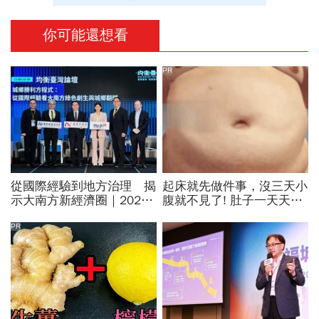
你可能還想看
PR
從國際經驗到地方治理 揭
起床就先做件事，沒三天小
示大南方新經濟圈｜2026
腹就不見了! 肚子一天天變
均衡臺灣週 系列報導
小！
PR