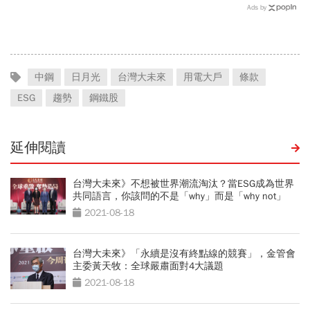
務 宣布退場
Ads by
中鋼
日月光
台灣大未來
用電大戶
條款
ESG
趨勢
鋼鐵股
延伸閱讀
台灣大未來》不想被世界潮流淘汰？當ESG成為世界
共同語言，你該問的不是「why」而是「why not」
2021-08-18
台灣大未來》「永續是沒有終點線的競賽」，金管會
主委黃天牧：全球嚴肅面對4大議題
2021-08-18