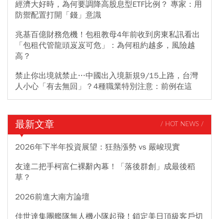
經濟大好時，為何要調降高股息型ETF比例？ 專家：用
防禦配置打開「錢」意識
兆基百億財務危機！包租教母4年前收到房東私訊看出
「包租代管龍頭岌岌可危」：為何租約越多，風險越
高？
禁止你出境就禁止…中國出入境新規9/15上路，台灣
人小心「有去無回」？4種職業特別注意：前例在這
最新文章
/ HOT NEWS /
2026年下半年投資展望：狂熱漲勢 vs 嚴峻現實
友達二把手柯富仁裸辭內幕！「落後群創」成最後稻
草？
2026前進大南方論壇
佳世達集團艦隊無人機小隊起飛！鎖定美日頂級客戶切