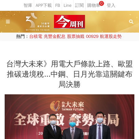
0
熱門：
台積電
兆豐金配息
股票抽籤
00929
航運股走勢
台灣大未來》用電大戶條款上路、歐盟
推碳邊境稅...中鋼、日月光靠這關鍵布
局決勝