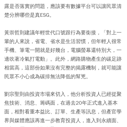
露是否落實的問題，應該要有數據平台可以讓民眾清
楚分辨哪些是真ESG。
黃崇哲則建議
年輕世代口號跟行為要銜接
，「對上一
輩的人來說，省電、省水是生活習慣，但年輕人很常
手機、筆電一開就是好幾台，電腦螢幕還特別大，一
邊吹著冷氣打電動」。此外，網路購物產生的碳足跡
相當高，這部份如果沒有完整的揭露機制，就可能讓
民眾不小心成為碳排無法降低的幫兇。
劉宗聖則由投資市場來切入，他分析投資人已經從聚
焦技術、消息、籌碼面，在過去20年正式進入基本
面，相對看重本益比、訂單、生產等訊息，但產官學
界與媒體應該再
進一步教育投資人，進入到永續面、