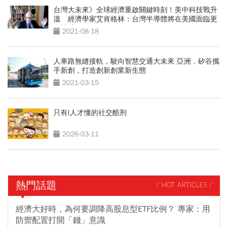
台灣大未來》全球經濟重啟關鍵時刻！美中科技戰升
溫 經濟學家艾肯格林：台灣半導體將在美國面臨更
多競爭
2021-08-18
人車路無縫接軌，駛向智慧交通大未來 亞洲．矽谷攜
手新創，打造創新創業新生態
2021-03-15
只有I人才懂的社交酷刑
2026-03-11
熱門話題
/ HOT ARTICLES /
經濟大好時，為何要調降高股息型ETF比例？ 專家：用
防禦配置打開「錢」意識