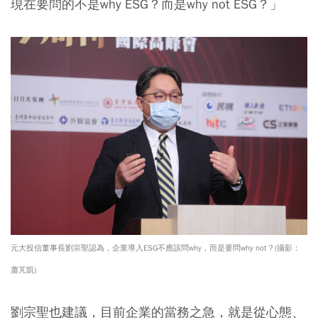
現在要問的不是why ESG？而是why not ESG？
」
元大投信董事長劉宗聖認為，企業導入ESG不應該問why，而是要問why not？(攝影：
蕭芃凱)
劉宗聖也建議，目前企業的當務之急，就是從心態、