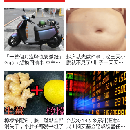
PR
「一整個月沒騎也要繳錢」
起床就先做件事，沒三天小
Gogoro想換回油車 車主
腹就不見了! 肚子一天天變
爆：右手催越兇...越換不到
小！
最新版電池
PR
檸檬搭配它，臉上斑點全部
台股3/19以來累計漲逾4
消失了，小肚子都變平坦了
成！國安基金達成護盤任