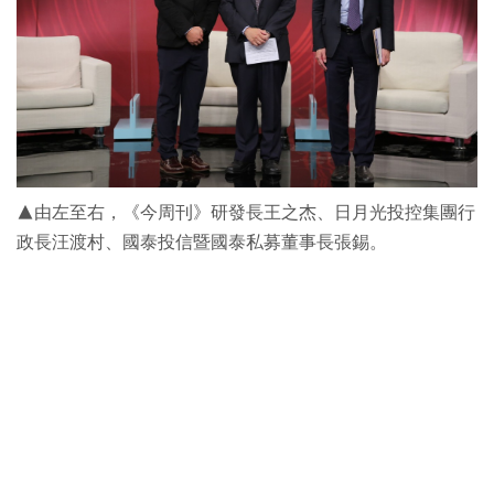
▲由左至右，《今周刊》研發長王之杰、日月光投控集團行
政長汪渡村、國泰投信暨國泰私募董事長張錫。