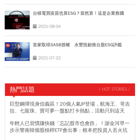
台積電買疫苗也算ESG？當然算！這是企業救國
2021-08-04
首家取得SASB授權 永豐投顧推台股ESG評鑑
2021-07-22
熱門話題
/ HOT STORIES /
巨型鋼彈現身信義區！20個人氣IP登場，航海王、哥吉
拉、七龍珠、寶可夢…盤點打卡熱點，活動只到這天
年輕人已習慣賺快錢「忘記股市也會跌」！謝金河早一
步示警南韓個股槓桿ETF會出事：根本把投資人丟火坑