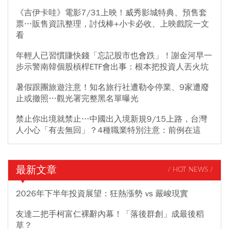
《吉伊卡哇》電影7/31上映！威秀影城特典、預售套
票…販售資訊整理，討伐棒+小卡必收、上映戲院一文
看
年輕人已習慣賺快錢「忘記股市也會跌」！謝金河早一
步示警南韓個股槓桿ETF會出事：根本把投資人丟火坑
暑假跟團旅遊注意！知名旅行社遭勒令停業、9家遭廢
止或撤照…觀光署完整黑名單曝光
禁止你出境就禁止…中國出入境新規9/15上路，台灣
人小心「有去無回」？4種職業特別注意：前例在這
最新文章
/ HOT NEWS /
2026年下半年投資展望：狂熱漲勢 vs 嚴峻現實
友達二把手柯富仁裸辭內幕！「落後群創」成最後稻
草？